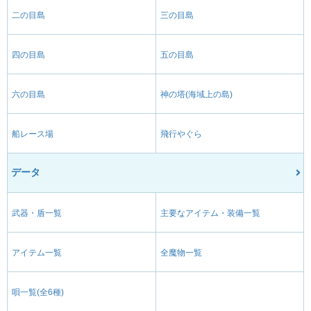
二の目島
三の目島
四の目島
五の目島
六の目島
神の塔(海域上の島)
船レース場
飛行やぐら
データ
武器・盾一覧
主要なアイテム・装備一覧
アイテム一覧
全魔物一覧
唄一覧(全6種)