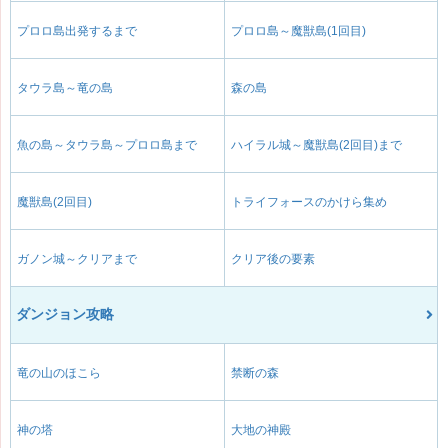
プロロ島出発するまで
プロロ島～魔獣島(1回目)
タウラ島～竜の島
森の島
魚の島～タウラ島～プロロ島まで
ハイラル城～魔獣島(2回目)まで
魔獣島(2回目)
トライフォースのかけら集め
ガノン城～クリアまで
クリア後の要素
ダンジョン攻略
竜の山のほこら
禁断の森
神の塔
大地の神殿