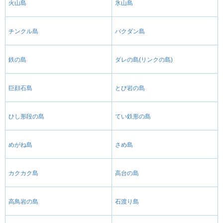
火山島
氷山島
チンクル島
バクダン島
鉄の島
ダレの島(リンクの島)
巨顔石島
とび岩の島
ひし形段の島
てい鉄形の島
めがね島
さめ島
カクカク島
高台の島
高鳥岩の島
石渡り島