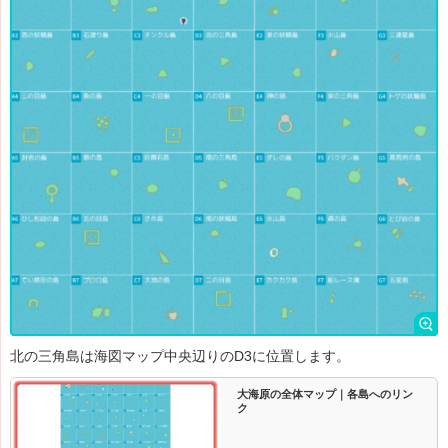
北の三角島は海図マップ中央辺りのD3に位置します。
大海原の全体マップ｜各島へのリン
ク