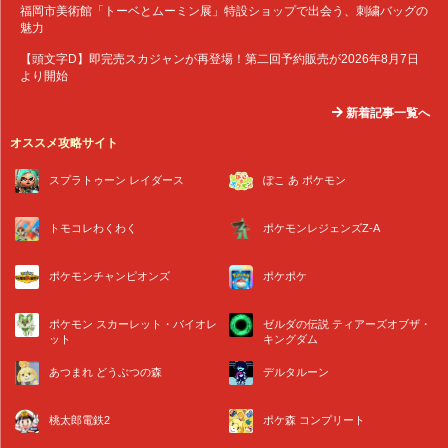
福岡市美術館「トーベとムーミン展」特設ショップで出会う、刺繍バッグの
魅力
【頭文字D】即完売スカジャンが再登場！第二回予約販売が2026年8月7日
より開始
新着記事一覧へ
オススメ攻略サイト
スプラトゥーン レイダース
ぽこ あ ポケモン
トモコレわくわく
ポケモンレジェンズZ-A
ポケモンチャンピオンズ
ポケポケ
ポケモン スカーレット・バイオレ
ゼルダの伝説 ティアーズオブザ・
ット
キングダム
あつまれ どうぶつの森
デルタルーン
桃太郎電鉄2
ポケ森 コンプリート