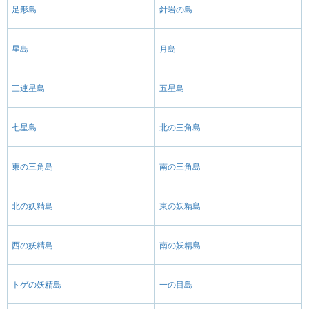
足形島
針岩の島
星島
月島
三連星島
五星島
七星島
北の三角島
東の三角島
南の三角島
北の妖精島
東の妖精島
西の妖精島
南の妖精島
トゲの妖精島
一の目島