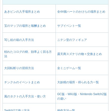
あきビンの入手場所まとめ
全44個ハートのかけらの場所まとめ
宝のマップの場所と報酬まとめ
サブイベント一覧
写し絵の箱の入手方法
ニテン堂のフィギュア
枯れたコログの樹、効率よく回る方
露天商スズナリの物々交換まとめ
法
大回転斬りの習得方法
全ミニゲーム一覧
チンクルのイベントまとめ
大妖精の場所・得られる力一覧
GC版・WiiU版・Nintendo Switch2版
風のタクトの入手方法・使い方
の違い
Switch2で遊ぶ方法
操作方法一覧