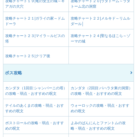
攻略チャート１９|竜の女王の城～ギ
攻略チャート２０|ラダトーム～ラダ
アガの大穴
トーム北の洞窟
攻略チャート２１|ガライの家～ドム
攻略チャート２２|メルキド～リムル
ドーラ
ダール│
攻略チャート２３|マイラ～ルビスの
攻略チャート２４|聖なるほこら～ゾ
塔
ーマの城
攻略チャート２５|クリア後
ボス攻略
カンダタ（1回目:シャンパーニの塔）
カンダタ（2回目:バハラタ東の洞窟）
の攻略・弱点・おすすめの呪文
の攻略・弱点・おすすめの呪文
ナイルのあくまの攻略・弱点・おす
ウォーロックの攻略・弱点・おすす
すめの呪文
めの呪文
ボストロールの攻略・弱点・おすす
よみのばんにんとファントムの攻
めの呪文
略・弱点・おすすめの呪文