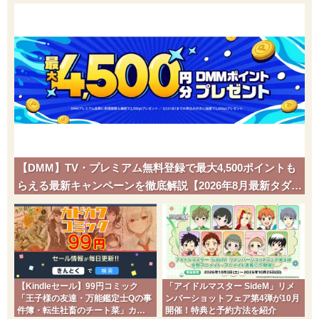
【DMM】TV・プレミアム無料登録で最大4,500ポイントも
らえる最新キャンペーンを徹底解説【2026年8月最新タダポ
チ】
【Kindleセール】99円コミック
「アイドルマスター SideM」リメ
「王子様の友達・万能鑑定士Qの事
ンバーショットフェア第4弾が10月
件簿・転生社畜のチート菜」カド
開催！特典と予約方法を紹介