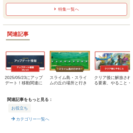
コミ2026夏
特集一覧へ
関連記事
2025/05/23にアップ
スライム島・スライ
クリア後に解放され
デート！移動関連に
ムの丘の場所と行き
る要素、やること・
上方修正とまもの使
方|メリット解説
やりこみまとめ
いに下方修正
関連記事をもっと見る：
お役立ち
カテゴリー一覧へ