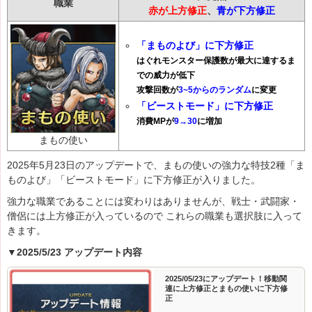
職業
赤が上方修正
、
青が下方修正
「まものよび」に下方修正
はぐれモンスター保護数が最大に達するま
での威力が低下
攻撃回数が
3~5からのランダム
に変更
「ビーストモード」に下方修正
消費MPが
9→30
に
増加
まもの使い
2025年5月23日のアップデートで、まもの使いの強力な特技2種「ま
ものよび」「ビーストモード」に下方修正が入りました。
強力な職業であることには変わりはありませんが、戦士・武闘家・
僧侶には上方修正が入っているので これらの職業も選択肢に入って
きます。
▼2025/5/23 アップデート内容
2025/05/23にアップデート！移動関
連に上方修正とまもの使いに下方修
正