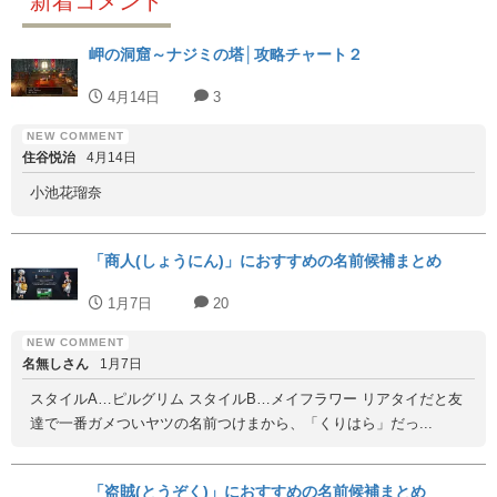
新着コメント
岬の洞窟～ナジミの塔│攻略チャート２
4月14日
3
住谷悦治
4月14日
小池花瑠奈
「商人(しょうにん)」におすすめの名前候補まとめ
1月7日
20
名無しさん
1月7日
スタイルA…ピルグリム スタイルB…メイフラワー リアタイだと友
達で一番ガメついヤツの名前つけまから、「くりはら」だっ...
「盗賊(とうぞく)」におすすめの名前候補まとめ