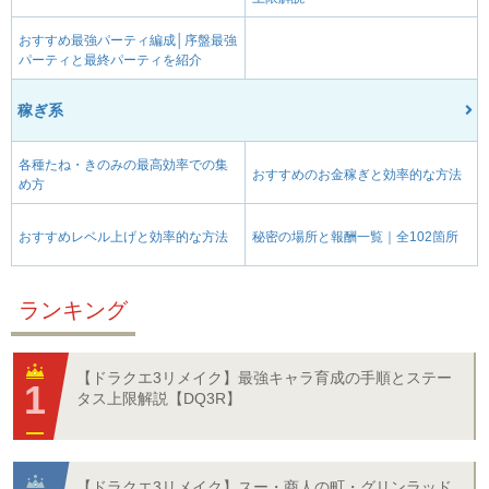
おすすめ最強パーティ編成│序盤最強
パーティと最終パーティを紹介
稼ぎ系
各種たね・きのみの最高効率での集
おすすめのお金稼ぎと効率的な方法
め方
おすすめレベル上げと効率的な方法
秘密の場所と報酬一覧｜全102箇所
ランキング
【ドラクエ3リメイク】最強キャラ育成の手順とステー
タス上限解説【DQ3R】
【ドラクエ3リメイク】スー・商人の町・グリンラッド