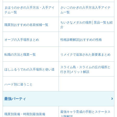
まほうのかぎの入手方法・入手アイ
さいごのかぎの入手方法入手アイテ
テム一覧
ム一覧
ちいさなメダルの場所│景品一覧も紹
職業別おすすめの名前候補一覧
介
オーブの入手場所まとめ
性格診断解説|おすすめの性格
転職の方法と職業一覧
リメイクで追加された新要素まとめ
スライム島・スライムの丘の場所と
ほしふるうでわの入手場所と使い道
行き方|メリット解説
ハード別に違うこと
最強パーティ
最強キャラ育成の手順とステータス
職業別装備・時期別最強装備
上限解説