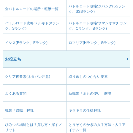
バトルロード攻略:ジパング(SSラン
全バトルロードの場所・報酬一覧
ク、SSSランク)
バトルロード攻略:メルキド(Aラン
バトルロード攻略:サマンオサ(Dラン
ク、Sランク)
ク、Cランク、Bランク)
イシス(Fランク、Eランク)
ロマリア(Hランク、Gランク)
お役立ち
クリア後要素(ネタバレ注意)
取り返しのつかない要素
よくある質問
新職業「まもの使い」解説
職業「盗賊」解説
キラキラの仕様解説
ひみつの場所とは？探し方・探すメ
とうぞくのかぎの入手方法・入手ア
リット
イテム一覧