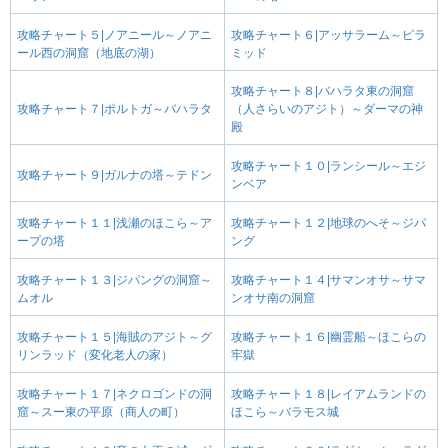
攻略チャート５|ノアニール～ノアニ
攻略チャート６|アッサラーム～ピラ
ール西の洞窟（地底の湖）
ミッド
攻略チャート８|バハラタ東の洞窟
攻略チャート７|ポルトガ～バハラタ
（人さらいのアジト）～ダーマの神
殿
攻略チャート１０|ランシール～エジ
攻略チャート９|ガルナの塔～テドン
ンベア
攻略チャート１１|浅瀬のほこら～ア
攻略チャート１２|地球のへそ～ジパ
ープの塔
ング
攻略チャート１３|ジパングの洞窟～
攻略チャート１４|サマンオサ～サマ
ムオル
ンオサ南の洞窟
攻略チャート１５|海賊のアジト～グ
攻略チャート１６|幽霊船～ほこらの
リンラッド（変化老人の家）
牢獄
攻略チャート１７|ネクロゴンドの洞
攻略チャート１８|レイアムランドの
窟～スー東の平原（商人の町）
ほこら～バラモス城