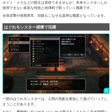
ホイミ・メラなどの呪文は習得できませんが、本来モンスタ―しか
使用できない多彩な特技と肉弾戦で戦っていく職業です。
全体攻撃や状態異常、回復もこなせる器用な職業となっています。
はぐれモンスター捕獲で活躍
一部のはぐれモンスターは、人間の気配を察知して逃げていってし
まうことがあります。
ただし、魔物使いがパーティにいれば逃げることもなく必ず仲間に