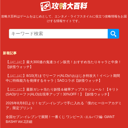
攻略大百科はゲームをはじめとして、エンタメ・ライフスタイルに役立つ攻略情報をお届
けする情報サイトです。
新着記事
【ぷにぷに】最大300連の鬼連コイン販売！おすすめ当たりキャラと中身！
【妖怪ウォッチ】
【ぷにぷに】8/10(月)までリーファ(ALO)のおはじき特攻大！イベント期間
中に特殊能力を発揮するキャラ｜SAOコラボ【妖怪ウォッチ】
【ぷにぷに】最新ガシャ当たり妖怪＆確率アップスケジュール！【キリト
(SAO)/リーファ(ALO)出現率アップ！30%OFF！】【妖怪ウォッチ】
2026年8月8日より！セブン‐イレブンで手に入れる「僕のヒーローアカデミ
ア」限定プリント
全国セブン‐イレブンで展開！一番くじ ワンピース -エルバフ編- GIANT
BASH!! Vol.2詳細