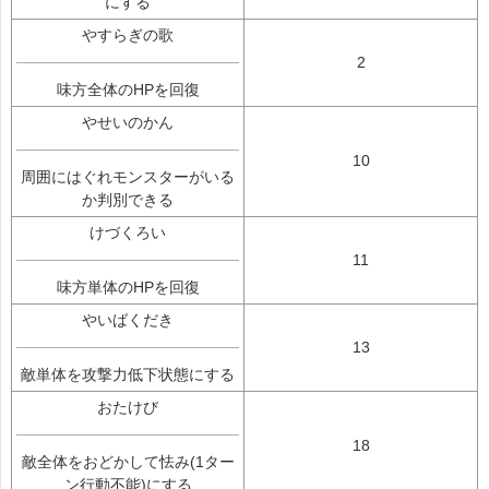
にする
やすらぎの歌
2
味方全体のHPを回復
やせいのかん
10
周囲にはぐれモンスターがいる
か判別できる
けづくろい
11
味方単体のHPを回復
やいばくだき
13
敵単体を攻撃力低下状態にする
おたけび
18
敵全体をおどかして怯み(1ター
ン行動不能)にする