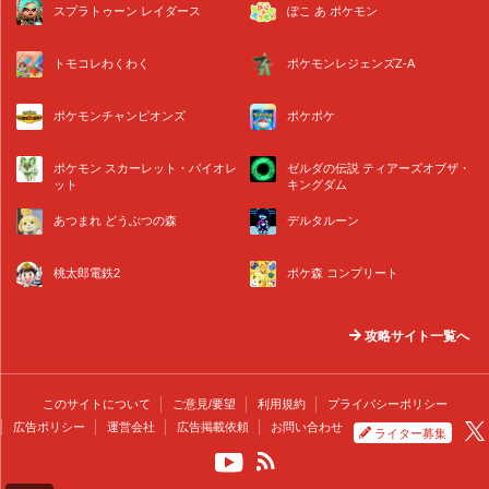
スプラトゥーン レイダース
ぽこ あ ポケモン
トモコレわくわく
ポケモンレジェンズZ-A
ポケモンチャンピオンズ
ポケポケ
ポケモン スカーレット・バイオレ
ゼルダの伝説 ティアーズオブザ・
ット
キングダム
あつまれ どうぶつの森
デルタルーン
桃太郎電鉄2
ポケ森 コンプリート
攻略サイト一覧へ
このサイトについて
ご意見/要望
利用規約
プライバシーポリシー
広告ポリシー
運営会社
広告掲載依頼
お問い合わせ
ライター募集