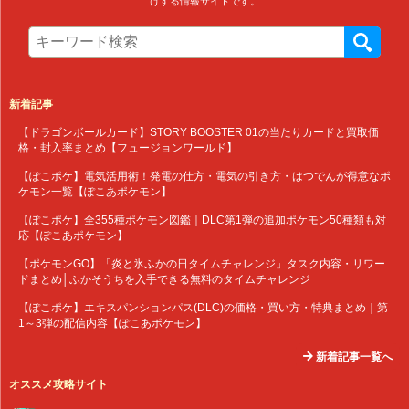
けする情報サイトです。
新着記事
【ドラゴンボールカード】STORY BOOSTER 01の当たりカードと買取価
格・封入率まとめ【フュージョンワールド】
【ぽこポケ】電気活用術！発電の仕方・電気の引き方・はつでんが得意なポ
ケモン一覧【ぽこあポケモン】
【ぽこポケ】全355種ポケモン図鑑｜DLC第1弾の追加ポケモン50種類も対
応【ぽこあポケモン】
【ポケモンGO】「炎と氷ふかの日タイムチャレンジ」タスク内容・リワー
ドまとめ│ふかそうちを入手できる無料のタイムチャレンジ
【ぽこポケ】エキスパンションパス(DLC)の価格・買い方・特典まとめ｜第
1～3弾の配信内容【ぽこあポケモン】
新着記事一覧へ
オススメ攻略サイト