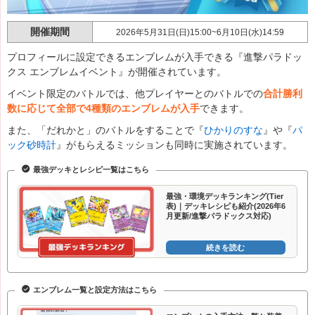
開催期間
2026年5月31日(日)15:00~6月10日(水)14:59
プロフィールに設定できるエンブレムが入手できる『進撃パラドッ
クス エンブレムイベント』が開催されています。
イベント限定のバトルでは、他プレイヤーとのバトルでの
合計勝利
数に応じて全部で4種類のエンブレムが入手
できます。
また、「だれかと」のバトルをすることで『
ひかりのすな
』や『
パ
ック砂時計
』がもらえるミッションも同時に実施されています。
最強デッキとレシピ一覧はこちら
最強・環境デッキランキング(Tier
表)｜デッキレシピも紹介(2026年6
月更新/進撃パラドックス対応)
続きを読む
エンブレム一覧と設定方法はこちら