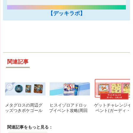
【デッキラボ】
関連記事
メタグロスの周辺グ
ヒスイゾロアドロッ
ゲットチャレンジイ
ッズつきポケゴール
プイベント攻略|周回
ベント(ガーディ・
ドが販売開始｜期間
デッキ・報酬解説
エモンガ)攻略情報|
限定のお得なポケゴ
7/19~7/29
ールドセット
関連記事をもっと見る：