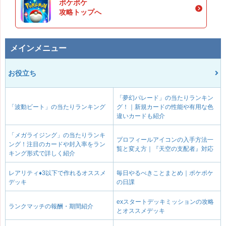
ポケポケ
攻略トップへ
メインメニュー
お役立ち
「夢幻パレード」の当たりランキン
「波動ビート」の当たりランキング
グ！｜新規カードの性能や有用な色
違いカードも紹介
「メガライジング」の当たりランキ
プロフィールアイコンの入手方法一
ング！注目のカードや封入率をラン
覧と変え方｜『天空の支配者』対応
キング形式で詳しく紹介
レアリティ♦3以下で作れるオススメ
毎日やるべきことまとめ｜ポケポケ
デッキ
の日課
exスタートデッキミッションの攻略
ランクマッチの報酬・期間紹介
とオススメデッキ