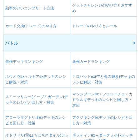
ゲットチャレンジのやり方とおすす
効率のいいコンプリート方法
め
カード交換(トレード)のやり方
トレードのやり方とルール
バトル
最強デッキランキング
最強カードランキング
ホウオウex＋ルギアexデッキのレシ
クロバットex(空と海の輝き)デッキの
ピ解説・対策
レシピ解説・対策
マッシブーンex＋フェローチェ＋カ
スイーツリレー(イーブイガーデン)デ
ミツルギデッキのレシピと回し方・
ッキのレシピと回し方・対策
対策
アローラダグトリオexデッキのレシ
アクジキングexデッキのレシピと回
ピと回し方・対策
し方・対策
オドリドリ(雷/ぱちぱちスタイル)デッ
ギラティナex＋ダークライexデッキ