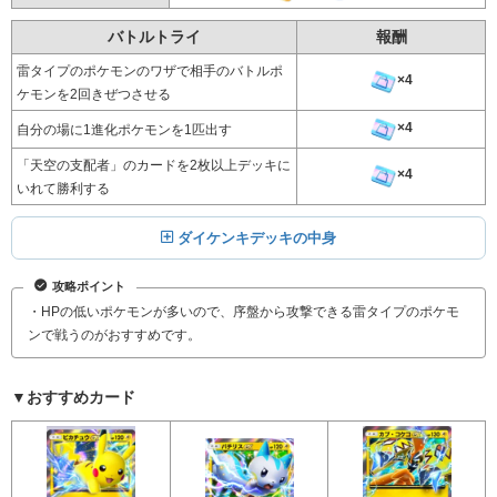
バトルトライ
報酬
雷タイプのポケモンのワザで相手のバトルポ
×4
ケモンを2回きぜつさせる
×4
自分の場に1進化ポケモンを1匹出す
「天空の支配者」のカードを2枚以上デッキに
×4
いれて勝利する
ダイケンキデッキの中身
攻略ポイント
・HPの低いポケモンが多いので、序盤から攻撃できる雷タイプのポケモ
ンで戦うのがおすすめです。
▼おすすめカード