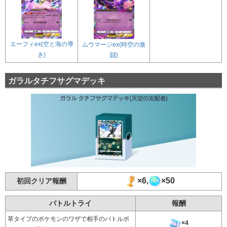
エーフィex(空と海の導
ムウマージex(時空の激
き)
闘)
ガラルタチフサグマデッキ
×6,
×50
初回クリア報酬
バトルトライ
報酬
草タイプのポケモンのワザで相手のバトルポ
×4