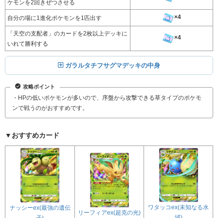
ケモンを2回きぜつさせる
×4
自分の場に1進化ポケモンを1匹出す
「天空の支配者」のカードを2枚以上デッキに
×4
いれて勝利する
ガラルタチフサグマデッキの中身
攻略ポイント
・HPの低いポケモンが多いので、序盤から攻撃できる草タイプのポケモ
ンで戦うのがおすすめです。
▼おすすめカード
ワタッコex(未知なる水
ナッシーex(最強の遺伝
リーフィアex(超克の光)
域)
子)