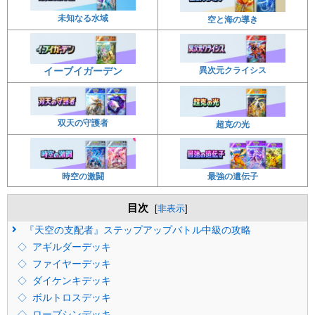
未知なる水域
空と海の導き
異次元クライシス
イーブイガーデン
双天の守護者
超克の光
時空の激闘
最強の遺伝子
目次
[
非表示
]
『天空の支配者』ステップアップバトル中級の攻略
アギルダーデッキ
ファイヤーデッキ
ダイケンキデッキ
ボルトロスデッキ
ローブシンデッキ