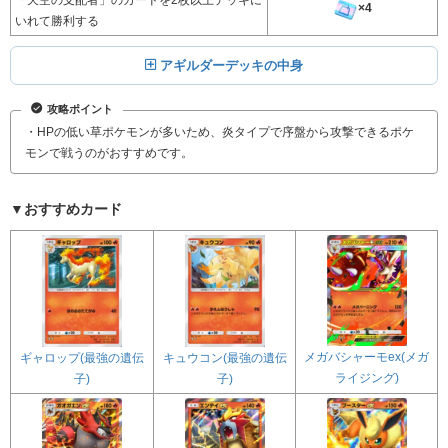
×4
いれて勝利する
アギルダーデッキの中身
攻略ポイント
・HPの低い草ポケモンが多いため、炎タイプで序盤から攻撃できるポケ
モンで戦うのがおすすめです。
▼おすすめカード
メガバシャーモex(メガ
ギャロップ(最強の遺伝
キュウコン(最強の遺伝
ライジング)
子)
子)