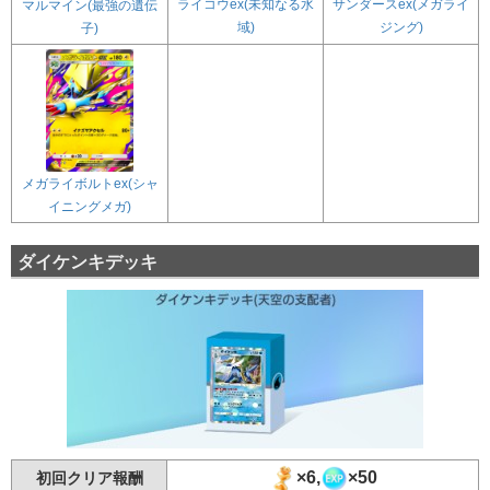
ライコウex(未知なる水
サンダースex(メガライ
マルマイン(最強の遺伝
域)
ジング)
子)
メガライボルトex(シャ
イニングメガ)
ダイケンキデッキ
×6,
×50
初回クリア報酬