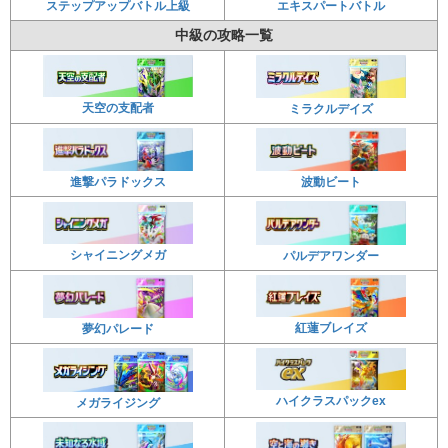
ステップアップバトル上級
エキスパートバトル
中級の攻略一覧
天空の支配者
ミラクルデイズ
波動ビート
進撃パラドックス
シャイニングメガ
パルデアワンダー
紅蓮ブレイズ
夢幻パレード
ハイクラスパックex
メガライジング