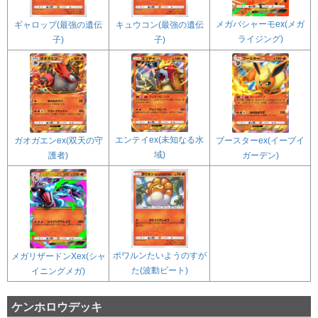
メガバシャーモex(メガ
ギャロップ(最強の遺伝
キュウコン(最強の遺伝
ライジング)
子)
子)
エンテイex(未知なる水
ガオガエンex(双天の守
ブースターex(イーブイ
域)
護者)
ガーデン)
ポワルンたいようのすが
メガリザードンXex(シャ
た(波動ビート)
イニングメガ)
ケンホロウデッキ