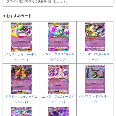
プのポケモンで早めに決着をつけましょう。
▼おすすめカード
メガチルタリスex(メガ
ミミッキュex(夢幻パレ
メガサーナイトex(夢幻
ライジング)
ード)
パレード)
パンプジン(夢幻パレー
ギラティナex(シャイニ
ニンフィアex(イーブイ
ド)
ングハイ)
ガーデン)