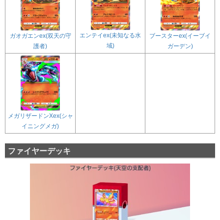
エンテイex(未知なる水
ガオガエンex(双天の守
ブースターex(イーブイ
域)
護者)
ガーデン)
メガリザードンXex(シャ
イニングメガ)
ファイヤーデッキ