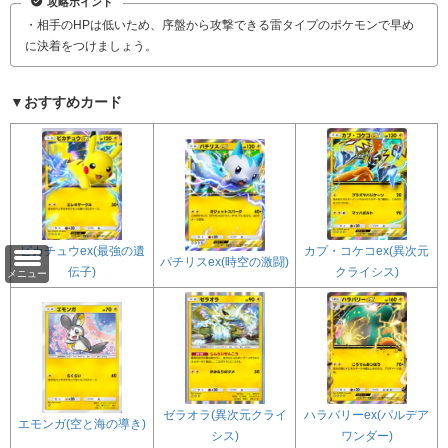
攻略ポイント
・相手のHPは低いため、序盤から攻撃できる雷タイプのポケモンで早め
に決着をつけましょう。
▼おすすめカード
カプ・コケコex(異次元
ピカチュウex(最強の遺
パチリスex(時空の激闘)
クライシス)
伝子)
メニュー
ゼラオラ(異次元クライ
ハラバリーex(パルデア
エモンガ(空と海の導き)
シス)
ワンダー)