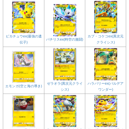
カプ・コケコex(異次元
ピカチュウex(最強の遺
パチリスex(時空の激闘)
クライシス)
伝子)
ゼラオラ(異次元クライ
ハラバリーex(パルデア
エモンガ(空と海の導き)
シス)
ワンダー)