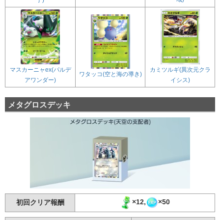
マスカーニャex(パルデ
カミツルギ(異次元クラ
ワタッコ(空と海の導き)
アワンダー)
イシス)
メタグロスデッキ
×12,
×50
初回クリア報酬