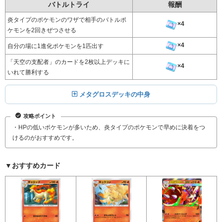
バトルトライ
報酬
炎タイプのポケモンのワザで相手のバトルポ
×4
ケモンを2回きぜつさせる
×4
自分の場に1進化ポケモンを1匹出す
「天空の支配者」のカードを2枚以上デッキに
×4
いれて勝利する
メタグロスデッキの中身
攻略ポイント
・HPの低いポケモンが多いため、炎タイプのポケモンで早めに決着をつ
けるのがおすすめです。
▼おすすめカード