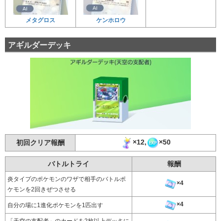
メタグロス
ケンホロウ
アギルダーデッキ
×12,
×50
初回クリア報酬
バトルトライ
報酬
炎タイプのポケモンのワザで相手のバトルポ
×4
ケモンを2回きぜつさせる
×4
自分の場に1進化ポケモンを1匹出す
「天空の支配者」のカードを2枚以上デッキに