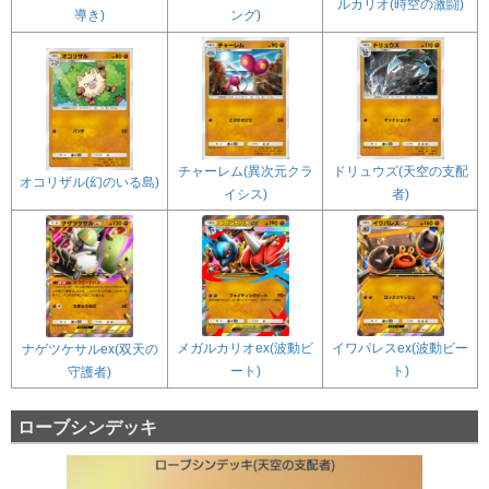
ルカリオ(時空の激闘)
導き)
ング)
チャーレム(異次元クラ
ドリュウズ(天空の支配
オコリザル(幻のいる島)
イシス)
者)
メガルカリオex(波動ビ
イワパレスex(波動ビー
ナゲツケサルex(双天の
ート)
ト)
守護者)
ローブシンデッキ