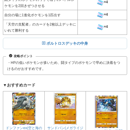
×4
ケモンを2回きぜつさせる
×4
自分の場に1進化ポケモンを1匹出す
「天空の支配者」のカードを2枚以上デッキに
×4
いれて勝利する
ボルトロスデッキの中身
攻略ポイント
・HPの低いポケモンが多いため、闘タイプのポケモンで早めに決着をつ
けるのがおすすめです。
▼おすすめカード
ドンファンex(空と海の
サンドパン(メガライジ