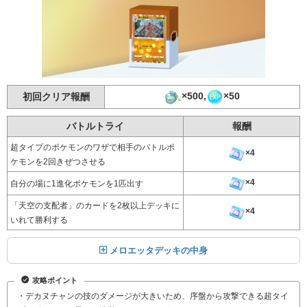
×500,
×50
初回クリア報酬
バトルトライ
報酬
超タイプのポケモンのワザで相手のバトルポ
×4
ケモンを2回きぜつさせる
×4
自分の場に1進化ポケモンを1匹出す
「天空の支配者」のカードを2枚以上デッキに
×4
いれて勝利する
メロエッタデッキの中身
攻略ポイント
・デカヌチャンの技のダメージが大きいため、序盤から攻撃できる超タイ