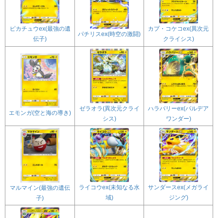
カプ・コケコex(異次元
ピカチュウex(最強の遺
パチリスex(時空の激闘)
クライシス)
伝子)
ゼラオラ(異次元クライ
ハラバリーex(パルデア
エモンガ(空と海の導き)
シス)
ワンダー)
ライコウex(未知なる水
サンダースex(メガライ
マルマイン(最強の遺伝
域)
ジング)
子)