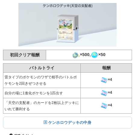
×500,
×50
初回クリア報酬
バトルトライ
報酬
雷タイプのポケモンのワザで相手のバトルポ
×4
ケモンを2回きぜつさせる
×4
自分の場に1進化ポケモンを1匹出す
「天空の支配者」のカードを2枚以上デッキに
×4
いれて勝利する
ケンホロウデッキの中身