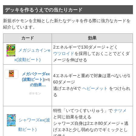
デッキを作るうえでの当たりカード
新規ポケモンを主軸とした新たなデッキを作る際に強力なカードを
紹介しています。
カード
効果
2エネルギーで130ダメージ＋どく
メガジュカインe
ウツロイド
を採用しておくことでどくダ
x(波動ビート)
メージを伸ばせる
メガバクーダex
4エネルギーと重めで対象は選べないが1
(波動ビート)
(♦4)
60ダメージ
の効果
逃げエネが4で
ヘビーメット
をつけられ
ポケモン
る
1進化
炎
★2
♦4
特性「いてつくすいりゅう」で
ナツメ
と同じ効果を使える
シャワーズex(波
シャワーズ自身は2エネ80ダメージ＋逃
動ビート)
げエネ3と少し弱めなのでギミックとし