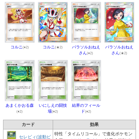
コルニ
コルニ
パラソルおねえ
パラソルおねえ
(♦2)
(★2)
さん
さん
(♦2)
(★2)
あまくかおる森
いにしえの闘技
結界のフィール
場
ド
(♦2)
(♦2)
(♦2)
カード
効果
特性「タイムリコール」で進化ポケモン
セレビィ(波動ビ