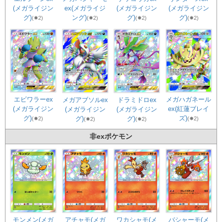
(メガライジン
ex(メガライジ
(メガライジン
(メガライジン
グ)
ング)
グ)
グ)
(✸2)
(✸2)
(✸2)
(✸2)
エビワラーex
メガハガネール
メガアブソルex
ドラミドロex
(メガライジン
ex(紅蓮ブレイ
(メガライジン
(メガライジン
グ)
ズ)
グ)
グ)
(✸2)
(✸2)
(✸2)
(✸2)
非exポケモン
モンメン(メガ
アチャモ(メガ
ワカシャモ(メ
バシャーモ(メ