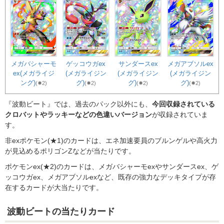
メガバシャーモ
ゲッコウガex
サンダースex
メガアブソルex
ex(メガライジ
(メガライジン
(メガライジン
(メガライジン
ング)
グ)
グ)
グ)
(✸2)
(✸2)
(✸2)
(✸2)
『波動ビート』では、過去のパック以外にも、
今回収録されている
クロバットやラッキーなどの色違いバージョン
が収録されていま
す。
非exポケモン(★1)のカードは、エネ加速要員のブルンゲルや高火力
が見込めるポリゴンZなどが当たりです。
ポケモンex(★2)のカードは、メガバシャーモexやサンダースex、ゲ
ッコウガex、メガアブソルexなど、既存の強力なデッキタイプが存
在するカードが大当たりです。
波動ビートの当たりカード