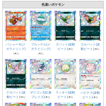
色違いポケモン
バシャーモ(メ
ブルンゲル(メ
ズバット(波動
ゴルバット(波
ガライジング)
ガライジング)
ビート)
動ビート)
(✸1)
(✸1)
(✸1)
(✸1)
クロバット(波
ポリゴンZ(紅蓮
ラッキー(波動
ハピナス(波動
動ビート)
ブレイズ)
ビート)
ビート)
(✸1)
(✸1)
(✸1)
(✸1)