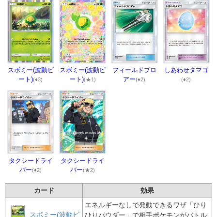
スボミー(波動ビ
フィールドブロ
しあわせタマゴ
スボミー(波動ビ
ート)
アー
ート)
(★1)
(♦2)
(♦2)
(♦3)
タクシードライ
タクシードライ
バー
バー
(♦2)
(★2)
カード
効果
エネルギーなしで発動できるワザ「ひり
スボミー(波動ビ
ひりパウダー」で相手ポケモンがバトル