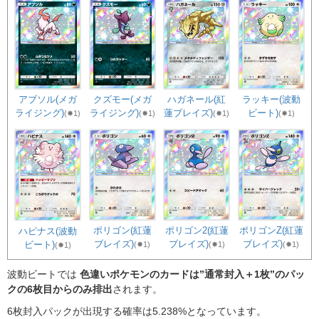
アブソル(メガ
クズモー(メガ
ラッキー(波動
ハガネール(紅
ライジング)
ライジング)
ビート)
蓮ブレイズ)
(✸1)
(✸1)
(✸1)
(✸1)
ポリゴン(紅蓮
ポリゴン2(紅蓮
ポリゴンZ(紅蓮
ハピナス(波動
ブレイズ)
ブレイズ)
ブレイズ)
ビート)
(✸1)
(✸1)
(✸1)
(✸1)
波動ビートでは
色違いポケモンのカードは”通常封入＋1枚”のパッ
クの6枚目からのみ排出
されます。
6枚封入パックが出現する確率は5.238%となっています。