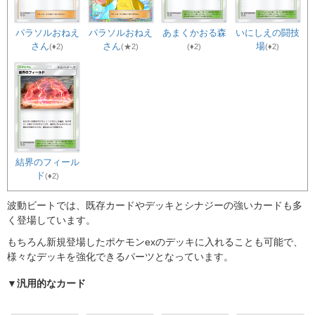
パラソルおねえ
パラソルおねえ
あまくかおる森
いにしえの闘技
さん
さん
場
(♦2)
(★2)
(♦2)
(♦2)
結界のフィール
ド
(♦2)
波動ビートでは、既存カードやデッキとシナジーの強いカードも多
く登場しています。
もちろん新規登場したポケモンexのデッキに入れることも可能で、
様々なデッキを強化できるパーツとなっています。
▼汎用的なカード