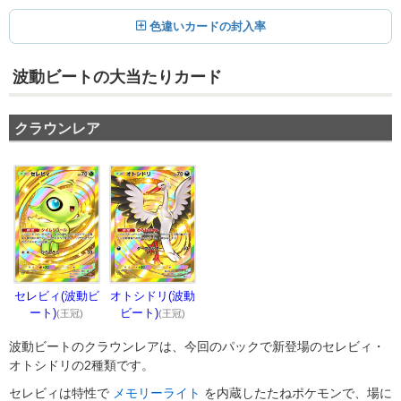
色違いカードの封入率
波動ビートの大当たりカード
クラウンレア
セレビィ(波動ビ
オトシドリ(波動
ート)
ビート)
(王冠)
(王冠)
波動ビートのクラウンレアは、今回のパックで新登場のセレビィ・
オトシドリの2種類です。
セレビィは特性で
メモリーライト
を内蔵したたねポケモンで、場に