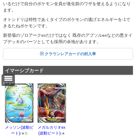
いるだけで自分のポケモン全員が進化前のワザを使えるようになり
ます。
オトシドリは特性であくタイプのポケモンの逃げエネルギーを-1で
きるたねポケモンです。
新登場のゾロアークexだけではなく 既存のアブソルexなどの悪タイ
プデッキのパーツとしても採用の余地があります。
クラウンレアカードの封入率
イマーシブカード
メニュー
メッソン(波動ビ
メガルカリオex
ート)
(波動ビート)
(★3)
(★