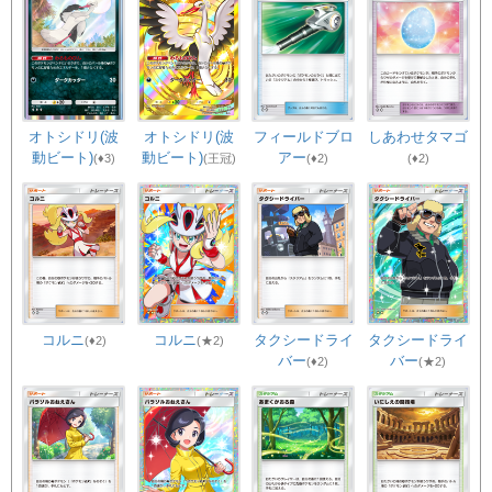
オトシドリ(波
オトシドリ(波
フィールドブロ
しあわせタマゴ
動ビート)
動ビート)
アー
(♦3)
(王冠)
(♦2)
(♦2)
コルニ
コルニ
タクシードライ
タクシードライ
(♦2)
(★2)
バー
バー
(♦2)
(★2)