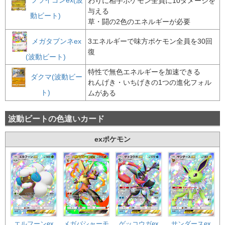
わりに相手ポケモン全員に10ダメージを
与える
動ビート)
草・闘の2色のエネルギーが必要
メガタブンネex
3エネルギーで味方ポケモン全員を30回
復
(波動ビート)
特性で無色エネルギーを加速できる
ダクマ(波動ビー
れんげき・いちげきの1つの進化フォル
ト)
ムがある
波動ビートの色違いカード
exポケモン
エルフーンex
メガバシャーモ
ゲッコウガex
サンダースex