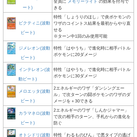
全員に
メモリーライト
の効果を付与で
ート)
きる
特性「しょうりのほし」で炎ポケモンの
ビクティニ(波動
ワザのコイントス結果を最初からやり直
せる
ビート)
※ターン中1回のみ使用可能
ジメレオン(波動
特性「はやうち」で進化時に相手バトル
ポケモンに20ダメージ
ビート)
インテレオン(波
特性「はやうち」で進化時に相手バトル
ポケモンに30ダメージ
動ビート)
2エネルギーのワザ「ダンシングエー
メロエッタ(波動
ル」で次ターンの闘ポケモンのワザのダ
ビート)
メージを＋30できる
2エネルギーのワザ「しんかジャマー」
カラマネロ(波動
で次の相手のターン、手札からの進化を
ビート)
防ぐ
オトシドリ(波動
特性「わるものびん」で悪タイプの逃げ