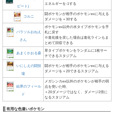
エネルギーを-1する
ビート)
闘ポケモンが相手のポケモンexに与える
コルニ
ダメージを＋30する
ポケモンex以外の水タイプポケモンを手
パラソルおねえ
札に戻す
※進化後を戻した場合は進化ラインもま
さん
とめて回収できる
草タイプポケモンをランダムに1枚サー
あまくかおる森
チできるスタジアム
いにしえの闘技
闘ポケモンが相手のポケモンexに与える
ダメージを＋20できるスタジアム
場
メガシンカex以外のポケモンが相手の弱
結界のフィール
点を突いた時、
＋20ダメージではなく、ダメージ2倍に
ド
なるスタジアム
有用な色違いポケモン