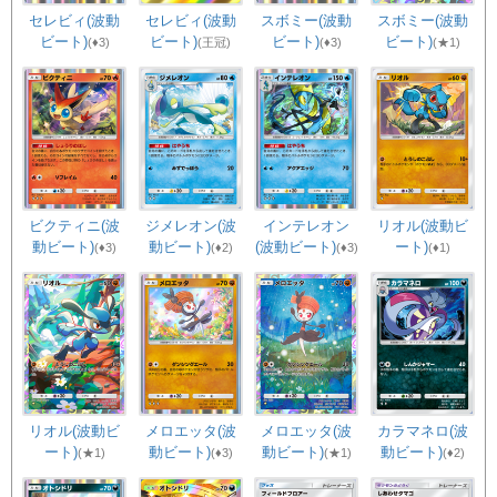
セレビィ(波動
セレビィ(波動
スボミー(波動
スボミー(波動
ビート)
ビート)
ビート)
ビート)
(♦3)
(王冠)
(★1)
(♦3)
ビクティニ(波
ジメレオン(波
インテレオン
リオル(波動ビ
動ビート)
動ビート)
(波動ビート)
ート)
(♦3)
(♦2)
(♦3)
(♦1)
リオル(波動ビ
メロエッタ(波
メロエッタ(波
カラマネロ(波
ート)
動ビート)
動ビート)
動ビート)
(★1)
(♦3)
(★1)
(♦2)