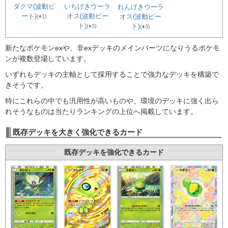
ダクマ(波動ビ
いちげきウーラ
れんげきウーラ
ート)
オス(波動ビー
オス(波動ビー
(♦1)
ト)
ト)
(♦3)
(♦3)
新たなポケモンexや、非exデッキのメインパーツになりうるポケモ
ンが複数登場しています。
いずれもデッキの主軸として採用することで強力なデッキを構築で
きそうです。
特にこれらの中でも汎用性が高いものや、環境のデッキに強く出ら
れそうなものは当たりランキングの上位へ掲載しています。
既存デッキを大きく強化できるカード
既存デッキを強化できるカード