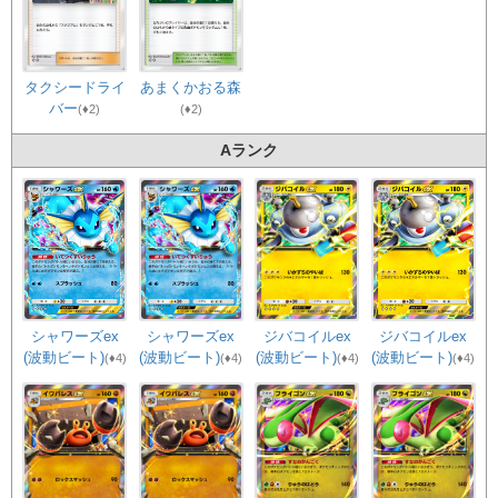
タクシードライ
あまくかおる森
バー
(♦2)
(♦2)
Aランク
シャワーズex
ジバコイルex
シャワーズex
ジバコイルex
(波動ビート)
(波動ビート)
(波動ビート)
(波動ビート)
(♦4)
(♦4)
(♦4)
(♦4)