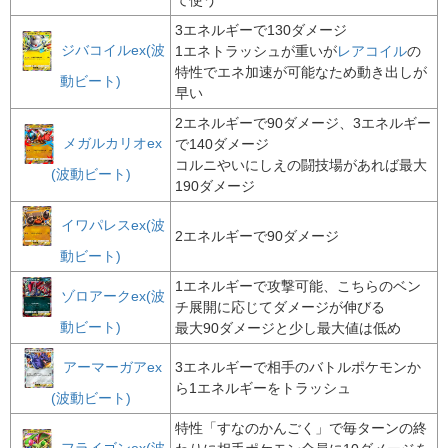
て使う
3エネルギーで130ダメージ
ジバコイルex(波
1エネトラッシュが重いが
レアコイル
の
特性でエネ加速が可能なため動き出しが
動ビート)
早い
2エネルギーで90ダメージ、3エネルギー
メガルカリオex
で140ダメージ
コルニやいにしえの闘技場があれば最大
(波動ビート)
190ダメージ
イワパレスex(波
2エネルギーで90ダメージ
動ビート)
1エネルギーで攻撃可能、こちらのベン
ゾロアークex(波
チ展開に応じてダメージが伸びる
動ビート)
最大90ダメージと少し最大値は低め
アーマーガアex
3エネルギーで相手のバトルポケモンか
ら1エネルギーをトラッシュ
(波動ビート)
特性「すなのかんごく」で毎ターンの終
フライゴンex(波