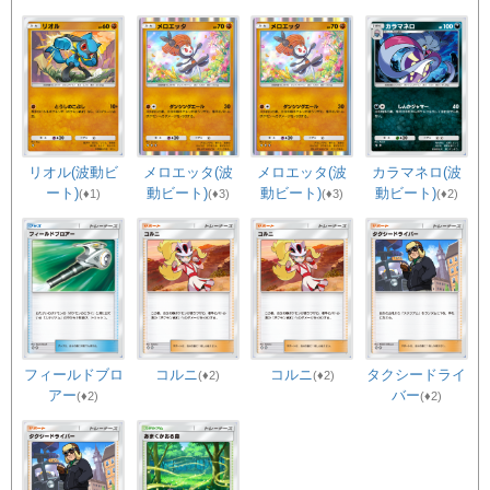
リオル(波動ビ
メロエッタ(波
メロエッタ(波
カラマネロ(波
ート)
動ビート)
動ビート)
動ビート)
(♦1)
(♦3)
(♦3)
(♦2)
フィールドブロ
コルニ
コルニ
タクシードライ
(♦2)
(♦2)
アー
バー
(♦2)
(♦2)