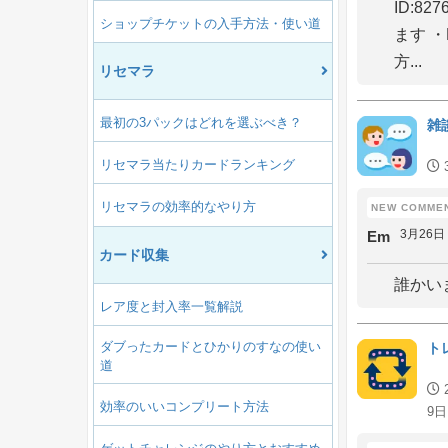
ID:8
ショップチケットの入手方法・使い道
ます 
方...
リセマラ
最初の3パックはどれを選ぶべき？
雑
リセマラ当たりカードランキング
リセマラの効率的なやり方
3月26日
Em
カード収集
誰かい
レア度と封入率一覧解説
ダブったカードとひかりのすなの使い
ト
道
効率のいいコンプリート方法
9日