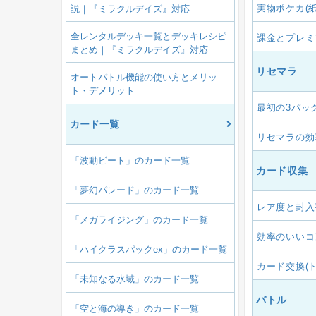
実物ポケカ(
説｜『ミラクルデイズ』対応
全レンタルデッキ一覧とデッキレシピ
課金とプレミ
まとめ｜『ミラクルデイズ』対応
リセマラ
オートバトル機能の使い方とメリッ
ト・デメリット
最初の3パッ
カード一覧
リセマラの効
「波動ビート」のカード一覧
カード収集
「夢幻パレード」のカード一覧
レア度と封入
「メガライジング」のカード一覧
効率のいいコ
「ハイクラスパックex」のカード一覧
カード交換(
「未知なる水域」のカード一覧
バトル
「空と海の導き」のカード一覧