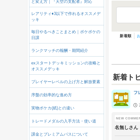
と変え方｜『天空の支配者』対応
レアリティ♦3以下で作れるオススメデ
ッキ
毎日やるべきことまとめ｜ポケポケの
新着順
日課
ランクマッチの報酬・期間紹介
exスタートデッキミッションの攻略と
オススメデッキ
新着ト
プレイヤーレベルの上げ方と解放要素
フ
序盤の効率的な進め方
実物ポケカ(紙)との違い
トレードメダルの入手方法・使い道
名無しさん
課金とプレミアムパスについて