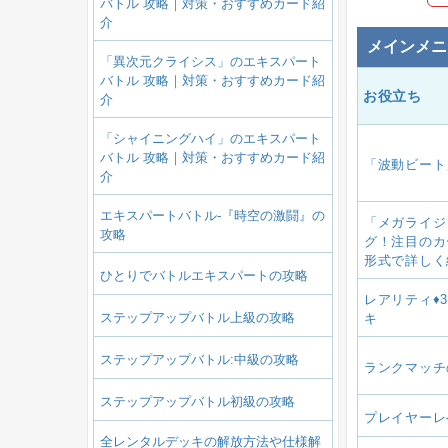
バトル 攻略｜対策・おすすめカード紹
介
メインメニ
「異次元クライシス」のエキスパート
バトル 攻略｜対策・おすすめカード紹
お役立ち
介
「シャイニングハイ」のエキスパート
バトル 攻略｜対策・おすすめカード紹
「波動ビート
介
エキスパートバトル-『時空の激闘』の
「メガライジ
攻略
グ！注目のカ
形式で詳しく
ひとりでバトルエキスパートの攻略
レアリティ♦
ステップアップバトル上級の攻略
キ
ステップアップバトル:中級の攻略
ランクマッチ
ステップアップバトル初級の攻略
プレイヤーレ
全レンタルデッキの解放方法や仕様解