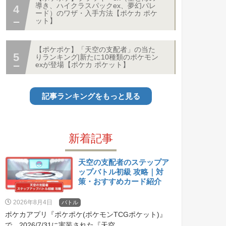
導き、ハイクラスパックex、夢幻パレ
ード）のワザ・入手方法【ポケカ ポケ
ット】
【ポケポケ】「天空の支配者」の当た
りランキング|新たに10種類のポケモン
exが登場【ポケカ ポケット】
記事ランキングをもっと見る
新着記事
天空の支配者のステップア
ップバトル初級 攻略｜対
策・おすすめカード紹介
2026年8月4日
バトル
ポケカアプリ『ポケポケ(ポケモンTCGポケット)』
で、2026/7/31に実装された『天空...