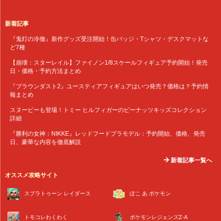
新着記事
『鬼灯の冷徹』新作グッズ受注開始！缶バッジ・Tシャツ・デスクマットな
ど7種
【崩壊：スターレイル】ファイノン1/8スケールフィギュア予約開始！発売
日・価格・予約方法まとめ
『ブラウンダスト2』ユースティアフィギュアはいつ発売？価格は？予約情
報まとめ
スヌーピーも登場！トミー ヒルフィガーのピーナッツキッズコレクション
詳細
『勝利の女神：NIKKE』レッドフードプラモデル：予約開始、価格、発売
日、豪華な内容を徹底解説
新着記事一覧へ
オススメ攻略サイト
スプラトゥーン レイダース
ぽこ あ ポケモン
トモコレわくわく
ポケモンレジェンズZ-A