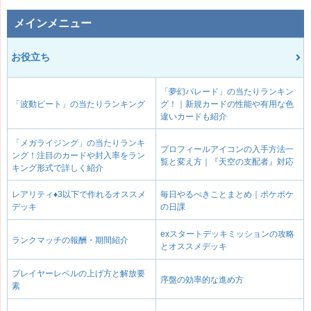
メインメニュー
お役立ち
「夢幻パレード」の当たりランキン
「波動ビート」の当たりランキング
グ！｜新規カードの性能や有用な色
違いカードも紹介
「メガライジング」の当たりランキ
プロフィールアイコンの入手方法一
ング！注目のカードや封入率をラン
覧と変え方｜『天空の支配者』対応
キング形式で詳しく紹介
レアリティ♦3以下で作れるオススメ
毎日やるべきことまとめ｜ポケポケ
デッキ
の日課
exスタートデッキミッションの攻略
ランクマッチの報酬・期間紹介
とオススメデッキ
プレイヤーレベルの上げ方と解放要
序盤の効率的な進め方
素