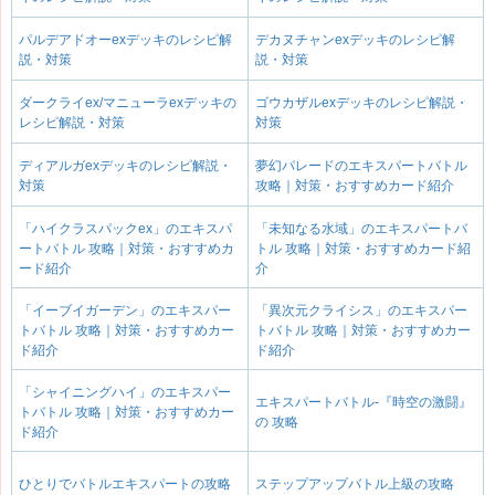
パルデアドオーexデッキのレシピ解
デカヌチャンexデッキのレシピ解
説・対策
説・対策
ダークライex/マニューラexデッキの
ゴウカザルexデッキのレシピ解説・
レシピ解説・対策
対策
ディアルガexデッキのレシピ解説・
夢幻パレードのエキスパートバトル
対策
攻略｜対策・おすすめカード紹介
「ハイクラスパックex」のエキスパ
「未知なる水域」のエキスパートバ
ートバトル 攻略｜対策・おすすめカ
トル 攻略｜対策・おすすめカード紹
ード紹介
介
「イーブイガーデン」のエキスパー
「異次元クライシス」のエキスパー
トバトル 攻略｜対策・おすすめカー
トバトル 攻略｜対策・おすすめカー
ド紹介
ド紹介
「シャイニングハイ」のエキスパー
エキスパートバトル-『時空の激闘』
トバトル 攻略｜対策・おすすめカー
の 攻略
ド紹介
ひとりでバトルエキスパートの攻略
ステップアップバトル上級の攻略