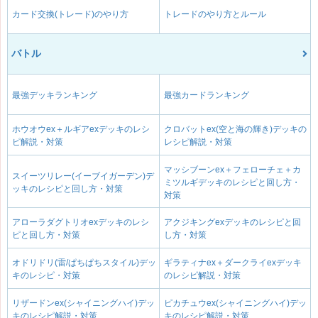
カード交換(トレード)のやり方
トレードのやり方とルール
バトル
最強デッキランキング
最強カードランキング
ホウオウex＋ルギアexデッキのレシ
クロバットex(空と海の輝き)デッキの
ピ解説・対策
レシピ解説・対策
マッシブーンex＋フェローチェ＋カ
スイーツリレー(イーブイガーデン)デ
ミツルギデッキのレシピと回し方・
ッキのレシピと回し方・対策
対策
アローラダグトリオexデッキのレシ
アクジキングexデッキのレシピと回
ピと回し方・対策
し方・対策
オドリドリ(雷/ぱちぱちスタイル)デッ
ギラティナex＋ダークライexデッキ
キのレシピ・対策
のレシピ解説・対策
リザードンex(シャイニングハイ)デッ
ピカチュウex(シャイニングハイ)デッ
キのレシピ解説・対策
キのレシピ解説・対策