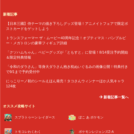
新着記事
【日本三國】侍テーマの描き下ろしグッズ登場！アニメイトフェアで限定ポ
ストカードをゲットしよう
トランスフォーマー ザ・ムービー40周年記念！オプティマス・バンブルビ
ー・メガトロンの豪華フィギュア詳細
「クソハムちゃん」ベビーグッズが「ともすと」に登場！8/14受注予約開始
＆限定特典情報
「令和のダラさん」等身大ダラさん抱き枕ぬいぐるみの画像公開！特典付き
で9/1まで予約受付中
にっこりーノ初のシールえほん発売！タコさんウィンナーほか人気キャラ
124枚
新着記事一覧へ
オススメ攻略サイト
スプラトゥーン レイダース
ぽこ あ ポケモン
トモコレわくわく
ポケモンレジェンズZ-A