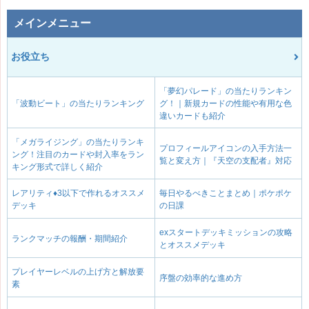
メインメニュー
お役立ち
「夢幻パレード」の当たりランキン
「波動ビート」の当たりランキング
グ！｜新規カードの性能や有用な色
違いカードも紹介
「メガライジング」の当たりランキ
プロフィールアイコンの入手方法一
ング！注目のカードや封入率をラン
覧と変え方｜『天空の支配者』対応
キング形式で詳しく紹介
レアリティ♦3以下で作れるオススメ
毎日やるべきことまとめ｜ポケポケ
デッキ
の日課
exスタートデッキミッションの攻略
ランクマッチの報酬・期間紹介
とオススメデッキ
プレイヤーレベルの上げ方と解放要
序盤の効率的な進め方
素