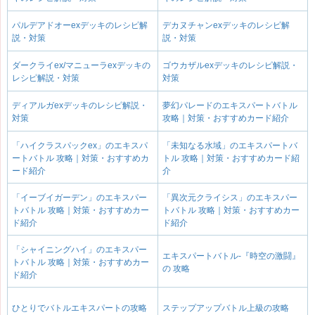
パルデアドオーexデッキのレシピ解
デカヌチャンexデッキのレシピ解
説・対策
説・対策
ダークライex/マニューラexデッキの
ゴウカザルexデッキのレシピ解説・
レシピ解説・対策
対策
ディアルガexデッキのレシピ解説・
夢幻パレードのエキスパートバトル
対策
攻略｜対策・おすすめカード紹介
「ハイクラスパックex」のエキスパ
「未知なる水域」のエキスパートバ
ートバトル 攻略｜対策・おすすめカ
トル 攻略｜対策・おすすめカード紹
ード紹介
介
「イーブイガーデン」のエキスパー
「異次元クライシス」のエキスパー
トバトル 攻略｜対策・おすすめカー
トバトル 攻略｜対策・おすすめカー
ド紹介
ド紹介
「シャイニングハイ」のエキスパー
エキスパートバトル-『時空の激闘』
トバトル 攻略｜対策・おすすめカー
の 攻略
ド紹介
ひとりでバトルエキスパートの攻略
ステップアップバトル上級の攻略