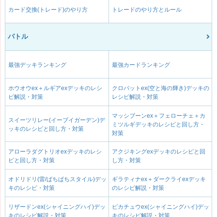
カード交換(トレード)のやり方
トレードのやり方とルール
バトル
最強デッキランキング
最強カードランキング
ホウオウex＋ルギアexデッキのレシ
クロバットex(空と海の輝き)デッキの
ピ解説・対策
レシピ解説・対策
マッシブーンex＋フェローチェ＋カ
スイーツリレー(イーブイガーデン)デ
ミツルギデッキのレシピと回し方・
ッキのレシピと回し方・対策
対策
アローラダグトリオexデッキのレシ
アクジキングexデッキのレシピと回
ピと回し方・対策
し方・対策
オドリドリ(雷/ぱちぱちスタイル)デッ
ギラティナex＋ダークライexデッキ
キのレシピ・対策
のレシピ解説・対策
リザードンex(シャイニングハイ)デッ
ピカチュウex(シャイニングハイ)デッ
キのレシピ解説・対策
キのレシピ解説・対策