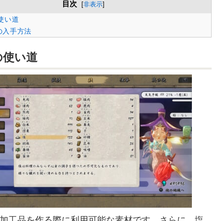
目次
[
非表示
]
使い道
の入手方法
の使い道
加工品を作る際に利用可能な素材です。さらに、塩