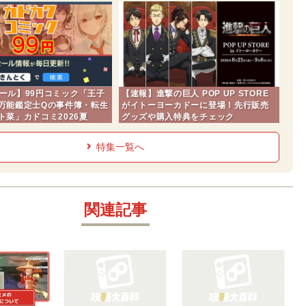
eセール】99円コミック「王子
【速報】進撃の巨人 POP UP STORE
万能鑑定士Qの事件簿・転生
がイトーヨーカドーに登場！先行販売
ト菜」カドコミ2026夏
グッズや購入特典をチェック
特集一覧へ
関連記事