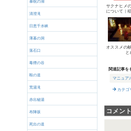
暴呪の湖
サクナヒメ
について｜
清澄滝
力・
日恵千水峡
薄暮の洞
オススメの
落石口
と
毒煙の谷
関連記事を
鞍の道
マニュア
荒湯滝
カテゴ
赤出秘湯
コメン
布陣坂
死出の道