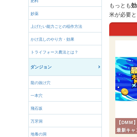
肥料
もっとも
効
妙薬
米が必要と
上げたい能力ごとの稲作方法
かけ流しのやり方・効果
トライフォース農法とは？
ダンジョン
龍の抜け穴
一本穴
飛石坂
万牙洞
【DMM
最新キャ
地養の洞