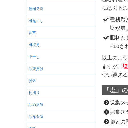
には以下の
種籾選別
種籾選
田起こし
塩が集
育苗
肥料と
田植え
+10さ
中干し
以上のよう
ますが、
塩
稲架掛け
使い過ぎる
脱穀
「塩」の
籾摺り
採集ス
稲の病気
採集ス
稲作会議
都との