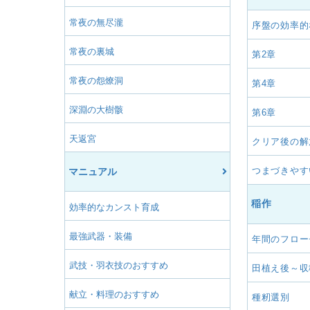
常夜の無尽瀧
序盤の効率的
常夜の裏城
第2章
常夜の怨燎洞
第4章
深淵の大樹骸
第6章
天返宮
クリア後の解
つまづきやす
マニュアル
稲作
効率的なカンスト育成
最強武器・装備
年間のフロー
武技・羽衣技のおすすめ
田植え後～収
献立・料理のおすすめ
種籾選別