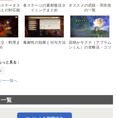
のステータス
各ステージの素材復活タ
オススメの武技・羽衣技
稲との対応能
イミングまとめ
の一覧
育て方
献立・料理ま
毒耐性の効果と付与方法
花咲かサクナ（アブラム
め
シくん）の攻略法・コツ
もっと見る：
ル
リー一覧へ
ト一覧