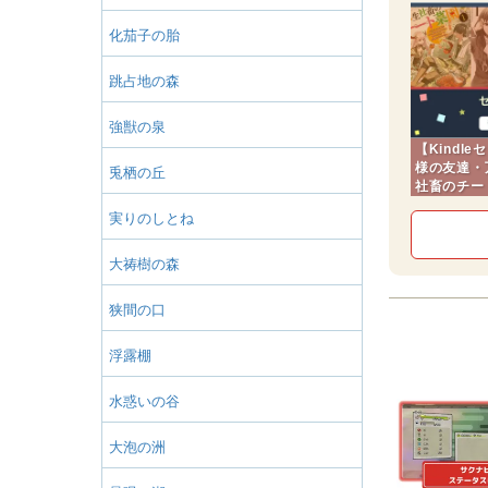
化茄子の胎
跳占地の森
強獣の泉
【Kindl
様の友達・
兎栖の丘
社畜のチー
実りのしとね
大祷樹の森
狭間の口
浮露棚
水惑いの谷
大泡の洲