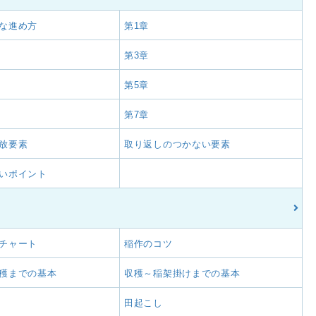
な進め方
第1章
第3章
第5章
第7章
放要素
取り返しのつかない要素
いポイント
チャート
稲作のコツ
穫までの基本
収穫～稲架掛けまでの基本
田起こし