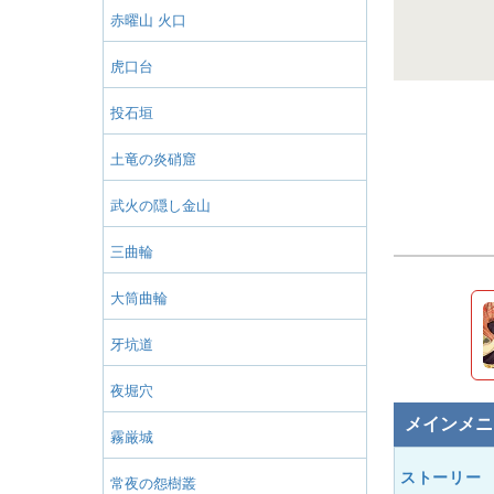
赤曜山 火口
虎口台
投石垣
土竜の炎硝窟
武火の隠し金山
三曲輪
大筒曲輪
牙坑道
夜堀穴
メインメニ
霧厳城
ストーリー
常夜の怨樹叢