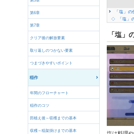
第5章
「塩」の
第6章
「塩」
第7章
「塩」
クリア後の解放要素
取り返しのつかない要素
つまづきやすいポイント
稲作
年間のフローチャート
稲作のコツ
田植え後～収穫までの基本
収穫～稲架掛けまでの基本
塩は料理や