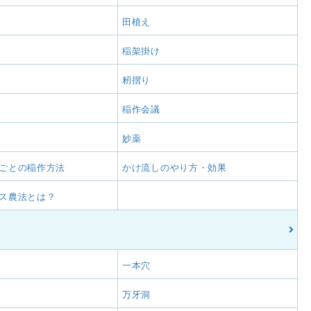
田植え
稲架掛け
籾摺り
稲作会議
妙薬
ごとの稲作方法
かけ流しのやり方・効果
ス農法とは？
一本穴
万牙洞