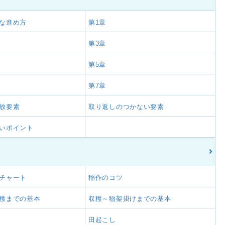
な進め方
第1章
第3章
第5章
第7章
放要素
取り返しのつかない要素
いポイント
チャート
稲作のコツ
穫までの基本
収穫～稲架掛けまでの基本
田起こし