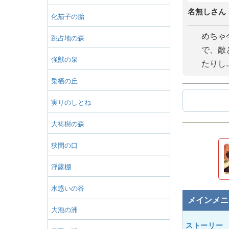
名無しさん
化茄子の胎
めちゃ
跳占地の森
で、敵
強獣の泉
たりし..
兎栖の丘
実りのしとね
大祷樹の森
狭間の口
浮露棚
水惑いの谷
メインメニ
大泡の洲
ストーリー