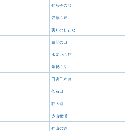
化茄子の胎
強獣の泉
実りのしとね
狭間の口
水惑いの谷
暴呪の湖
日恵千水峡
落石口
鞍の道
赤出秘湯
死出の道