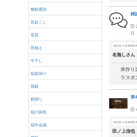
種籾選別
雑
田起こし
日
育苗
田植え
名無しさん
中干し
米作り
稲架掛け
ラスボ
脱穀
第
籾摺り
稲の病気
稲作会議
田ノ上信也