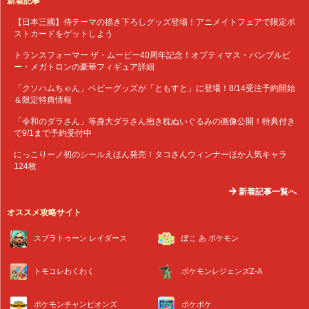
新着記事
【日本三國】侍テーマの描き下ろしグッズ登場！アニメイトフェアで限定ポ
ストカードをゲットしよう
トランスフォーマー ザ・ムービー40周年記念！オプティマス・バンブルビ
ー・メガトロンの豪華フィギュア詳細
「クソハムちゃん」ベビーグッズが「ともすと」に登場！8/14受注予約開始
＆限定特典情報
「令和のダラさん」等身大ダラさん抱き枕ぬいぐるみの画像公開！特典付き
で9/1まで予約受付中
にっこりーノ初のシールえほん発売！タコさんウィンナーほか人気キャラ
124枚
新着記事一覧へ
オススメ攻略サイト
スプラトゥーン レイダース
ぽこ あ ポケモン
トモコレわくわく
ポケモンレジェンズZ-A
ポケモンチャンピオンズ
ポケポケ