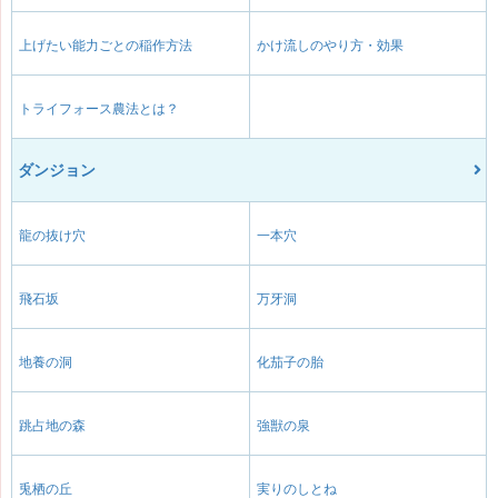
上げたい能力ごとの稲作方法
かけ流しのやり方・効果
トライフォース農法とは？
ダンジョン
龍の抜け穴
一本穴
飛石坂
万牙洞
地養の洞
化茄子の胎
跳占地の森
強獣の泉
兎栖の丘
実りのしとね