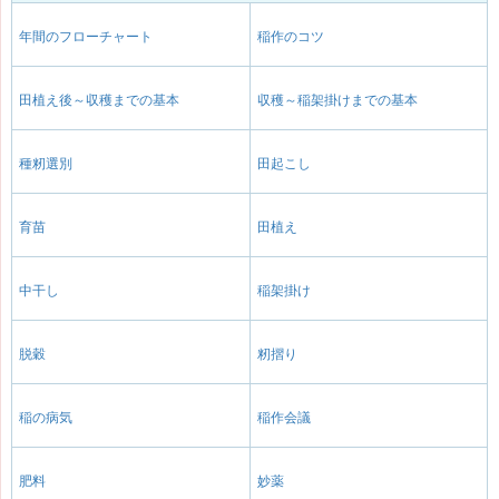
年間のフローチャート
稲作のコツ
田植え後～収穫までの基本
収穫～稲架掛けまでの基本
種籾選別
田起こし
育苗
田植え
中干し
稲架掛け
脱穀
籾摺り
稲の病気
稲作会議
肥料
妙薬