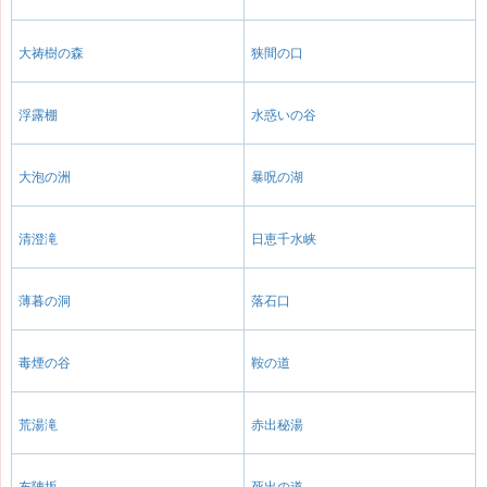
大祷樹の森
狭間の口
浮露棚
水惑いの谷
大泡の洲
暴呪の湖
清澄滝
日恵千水峡
薄暮の洞
落石口
毒煙の谷
鞍の道
荒湯滝
赤出秘湯
布陣坂
死出の道