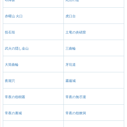
赤曜山 火口
虎口台
投石垣
土竜の炎硝窟
武火の隠し金山
三曲輪
大筒曲輪
牙坑道
夜堀穴
霧厳城
常夜の怨樹叢
常夜の無尽瀧
常夜の裏城
常夜の怨燎洞