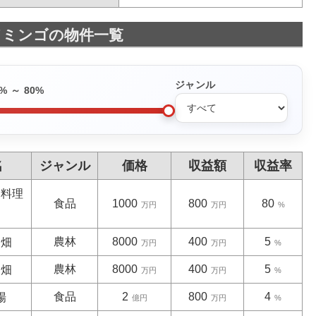
ドミンゴの物件一覧
ジャンル
% ～
80
%
名
ジャンル
価格
収益額
収益率
ド料理
食品
1000
800
80
万円
万円
%
農林
8000
400
5
ド畑
万円
万円
%
農林
8000
400
5
ド畑
万円
万円
%
食品
2
800
4
場
億円
万円
%