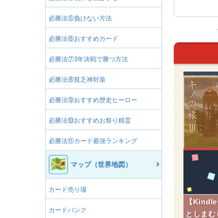
る！～】サ
必勝法⑤負けない方法
ジャンとオデ
ド
endoSwi
必勝法⑥おすすめカード
ブ
必勝法⑦3年決戦で勝つ方法
必勝法⑧貧乏神対策
必勝法⑨おすすめ歴史ヒーロー
必勝法⑩おすすめお祭り精霊
必勝法⑪カード最強ランキング
マップ（世界地図）
カード売り場
【Kin
カードバンク
としまむ