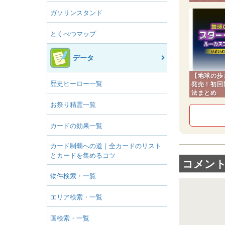
ガソリンスタンド
とくべつマップ
データ
【地球の歩
歴史ヒーロー一覧
発売！初回
法まとめ
お祭り精霊一覧
ウ
カードの効果一覧
カード制覇への道｜全カードのリスト
とカードを集めるコツ
ベ
コメン
物件検索・一覧
エリア検索・一覧
国検索・一覧