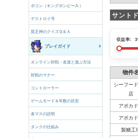
ポコン（キングボンビーJr.）
サント
デストロイ号
貧乏神のクイズＱ＆Ａ
収益率:
3
プレイガイド
オンライン対戦・友達と遊ぶ方法
物件
対戦のマナー
シーフー
コントローラー
店
ゲームモード＆年数の目安
アボカ
各マスの説明
アボカ
タンクの仕組み
製糖工