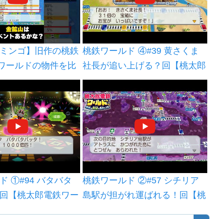
マナグア
ンジュラス
テグシガルパ
ミンゴ】旧作の桃鉄
桃鉄ワールド ④#39 黄さくま
リーズ
とワールドの物件を比
社長が追い上げる？回【桃太郎
ベリーズシティ
ぅ〜 #桃鉄 #桃鉄ワ
電鉄ワールド ～地球は希望で
桃鉄スイッチ
まわってる！～】サントドミン
ミューダ諸島
ゴとバルダイ他に到着 Nintend
ハミルトン
o Switch 切り抜き鉄道 BGM
スタリカ
サンホセ
レナダ
 ①#94 バタバタ
桃鉄ワールド ②#57 シチリア
セントジョージズ
回【桃太郎電鉄ワー
島駅が担がれ運ばれる！回【桃
ランダ
球は希望でまわって
太郎電鉄ワールド ～地球は希