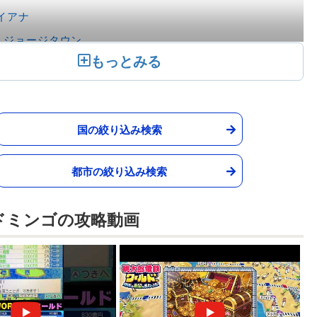
イアナ
ジョージタウン
アドループ
バス＝テール
ント・マールテン
国の絞り込み検索
フィリップスブルフ
都市の絞り込み検索
ャマイカ
モンテゴベイ
ドミンゴの攻略動画
キングストン
ューバ
ハバナ
カラグア