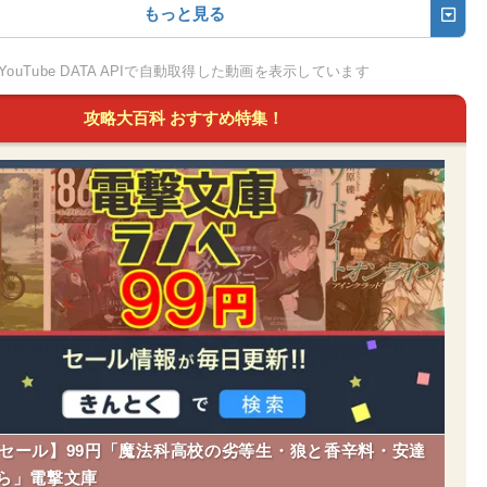
ウィレムシュタット
ントドミンゴとアビ
望でまわってる！～】サントド
もっと見る
ーサ他に到着 Nint
ミンゴとオムスク他に到着 Nint
ミニカ共和国
YouTube DATA APIで自動取得した動画を表示しています
tch 切り抜き鉄道 BGM
endo Switch 切り抜き鉄道 BG
サントドミンゴ
M
攻略大百科 おすすめ特集！
ラジル
ポルトアレグレ
マナオス
マカパ
ポルトヴェーリョ
ベレン
フォルタレーザ
カラジャス
アラカジュ
dleセール】99円「魔法科高校の劣等生・狼と香辛料・安達
サルバドル
ら」電撃文庫