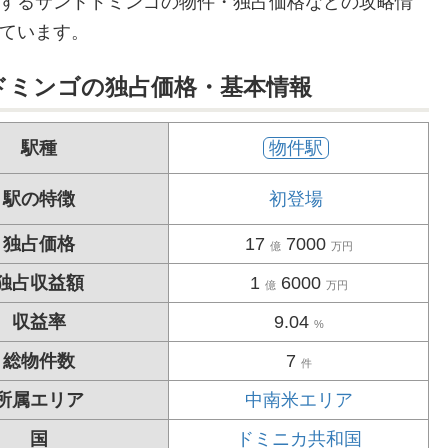
するサントドミンゴの物件・独占価格などの攻略情
ています。
ドミンゴの独占価格・基本情報
駅種
物件駅
駅の特徴
初登場
独占価格
17
7000
億
万円
独占収益額
1
6000
億
万円
収益率
9.04
%
総物件数
7
件
所属エリア
中南米エリア
国
ドミニカ共和国