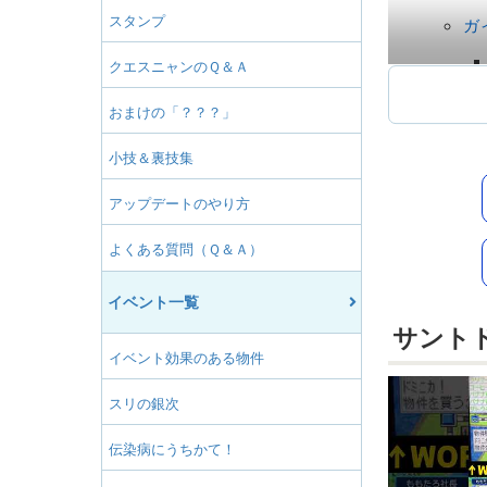
スタンプ
ガ
クエスニャンのＱ＆Ａ
グ
おまけの「？？？」
小技＆裏技集
シ
アップデートのやり方
よくある質問（Ｑ＆Ａ）
ジ
イベント一覧
サント
イベント効果のある物件
キ
スリの銀次
伝染病にうちかて！
ニ