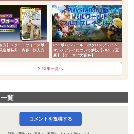
クイアバ
ブラジリア
ゴイアニア
フランカ
サンパウロ
き方】スター・ウォーズ版
PS5版パルワールドのクロスプレイ＆
限定版特典・内容・購入方
マルチプレイについて解説【2026.7更
リオデジャネイロ
新】【ゲーサバ大百科】
クリチーバ
特集一覧へ
ルグアイ
モンテビデオ
ネズエラ
ト一覧
カラカス
シウダーグアジャナ
コメントを投稿する
マラカイボ
記事の間違いやご意見・ご要望は
こちら
へお願いします。