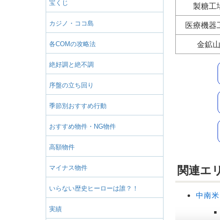
宝くじ
製糖工
カジノ・ココ島
医療機器
各COMの攻略法
金鉱
絶好調と絶不調
序盤の立ち回り
季節別おすすめ行動
おすすめ物件・NG物件
高額物件
マイナス物件
関連エ
いらない歴史ヒーローは誰？！
中南米
実績