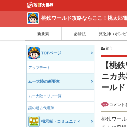
桃鉄ワールド攻略ならここ！桃太郎電
新要素
必勝法
貧乏神（ボンビ
都市
TOPページ
【桃鉄
アップデート
ニカ共
ムー大陸の新要素
ールド
ムー大陸エリア一覧
謎の超古代遺跡
桃鉄ワール
掲示板・コミュニティ