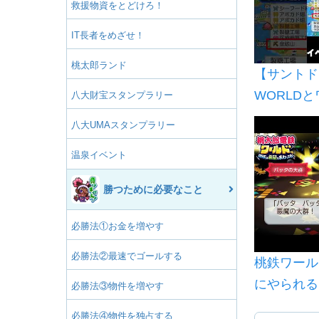
救援物資をとどけろ！
IT長者をめざせ！
ホ
桃太郎ランド
【サントド
ベ
WORLD
八大財宝スタンプラリー
較していく
八大UMAスタンプラリー
ールド #
バ
温泉イベント
勝つために必要なこと
コ
必勝法①お金を増やす
グ
必勝法②最速でゴールする
桃鉄ワールド
にやられる
必勝法③物件を増やす
オ
ルド ～地
必勝法④物件を独占する