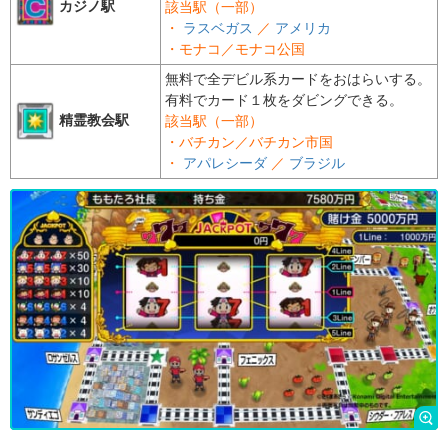
カジノ駅
該当駅（一部）
・
ラスベガス
／
アメリカ
・
モナコ
／
モナコ公国
無料で全デビル系カードをおはらいする。
有料でカード１枚をダビングできる。
精霊教会駅
該当駅（一部）
・
バチカン
／
バチカン市国
・
アパレシーダ
／
ブラジル