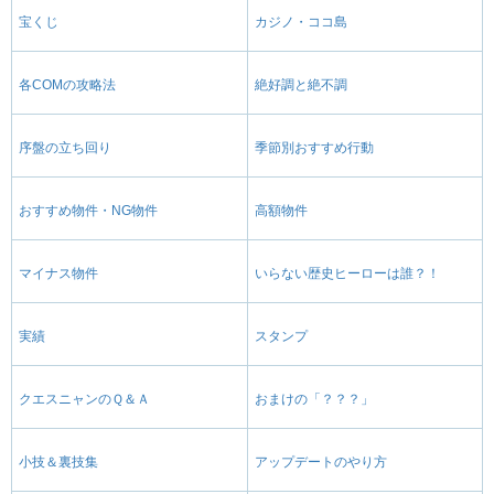
宝くじ
カジノ・ココ島
各COMの攻略法
絶好調と絶不調
序盤の立ち回り
季節別おすすめ行動
おすすめ物件・NG物件
高額物件
マイナス物件
いらない歴史ヒーローは誰？！
実績
スタンプ
クエスニャンのＱ＆Ａ
おまけの「？？？」
小技＆裏技集
アップデートのやり方