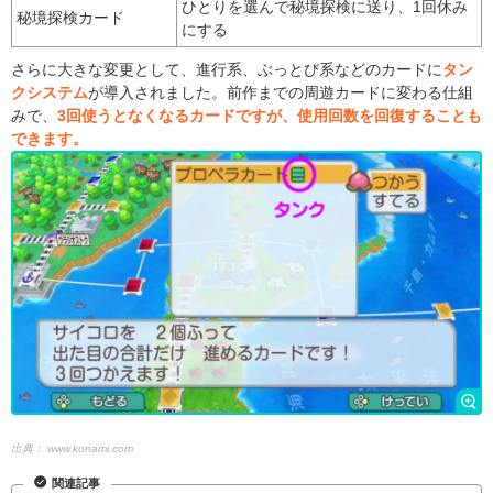
ひとりを選んで秘境探検に送り、1回休み
秘境探検カード
にする
さらに大きな変更として、進行系、ぶっとび系などのカードに
タン
クシステム
が導入されました。前作までの周遊カードに変わる仕組
みで、
3回使うとなくなるカードですが、使用回数を回復することも
できます。
出典：
www.konami.com
関連記事