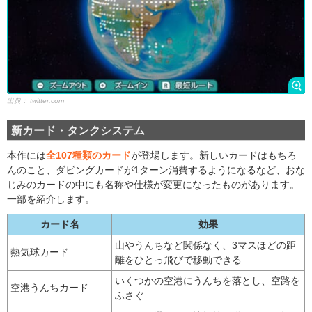
出典：
twitter.com
新カード・タンクシステム
本作には
全107種類のカード
が登場します。新しいカードはもちろ
んのこと、ダビングカードが1ターン消費するようになるなど、おな
じみのカードの中にも名称や仕様が変更になったものがあります。
一部を紹介します。
カード名
効果
山やうんちなど関係なく、3マスほどの距
熱気球カード
離をひとっ飛びで移動できる
いくつかの空港にうんちを落とし、空路を
空港うんちカード
ふさぐ