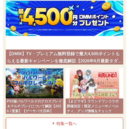
【DMM】TV・プレミアム無料登録で最大4,500ポイントも
らえる最新キャンペーンを徹底解説【2026年8月最新タダポ
チ】
PS5版パルワールドのクロスプレイ
【まどマギ】ラウンドワンコラボ
＆マルチプレイについて解説【202
開催決定！限定メニューやノベル
6.7更新】【ゲーサバ大百科】
ティ、グッズ情報をチェック
特集一覧へ