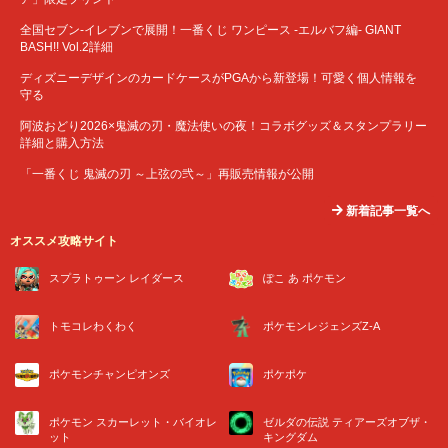
全国セブン‐イレブンで展開！一番くじ ワンピース -エルバフ編- GIANT
BASH!! Vol.2詳細
ディズニーデザインのカードケースがPGAから新登場！可愛く個人情報を
守る
阿波おどり2026×鬼滅の刃・魔法使いの夜！コラボグッズ＆スタンプラリー
詳細と購入方法
「一番くじ 鬼滅の刃 ～上弦の弐～」再販売情報が公開
新着記事一覧へ
オススメ攻略サイト
スプラトゥーン レイダース
ぽこ あ ポケモン
トモコレわくわく
ポケモンレジェンズZ-A
ポケモンチャンピオンズ
ポケポケ
ポケモン スカーレット・バイオレ
ゼルダの伝説 ティアーズオブザ・
ット
キングダム