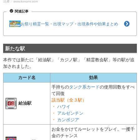
出典：
www.konami.com
関連記事
お祭り精霊一覧・出現マップ・出現条件や効果まとめ
新たな駅
本作では新たに「給油駅」「カジノ駅」「精霊教会駅」等の駅が追
加されました。
カード名
効果
手持ちの
タンク系カード
の使用回数をすべ
て回復
該当駅（全３駅）
給油駅
・
ハワイ
・
アルゼンチン
・
カンボジア
お金をかけてルーレットをプレイ。一攫千
金のチャンス