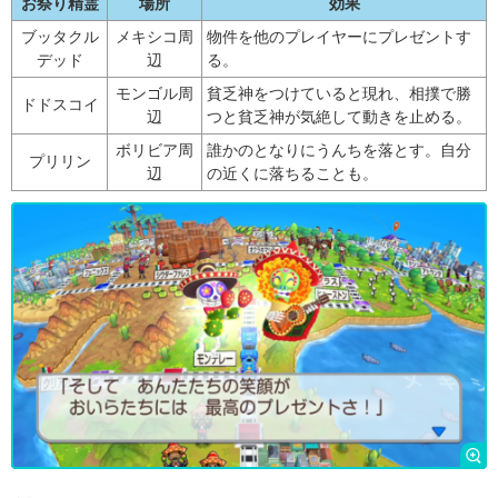
お祭り精霊
場所
効果
ブッタクル
メキシコ周
物件を他のプレイヤーにプレゼントす
デッド
辺
る。
モンゴル周
貧乏神をつけていると現れ、相撲で勝
ドドスコイ
辺
つと貧乏神が気絶して動きを止める。
ボリビア周
誰かのとなりにうんちを落とす。自分
プリリン
辺
の近くに落ちることも。