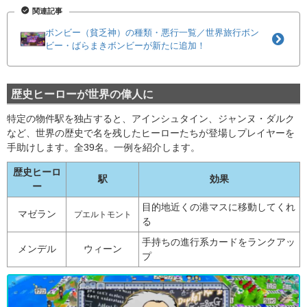
関連記事
ボンビー（貧乏神）の種類・悪行一覧／世界旅行ボン
ビー・ばらまきボンビーが新たに追加！
歴史ヒーローが世界の偉人に
特定の物件駅を独占すると、アインシュタイン、ジャンヌ・ダルク
など、世界の歴史で名を残したヒーローたちが登場しプレイヤーを
手助けします。全39名。一例を紹介します。
歴史ヒーロ
駅
効果
ー
目的地近くの港マスに移動してくれ
マゼラン
プエルトモント
る
手持ちの進行系カードをランクアッ
メンデル
ウィーン
プ