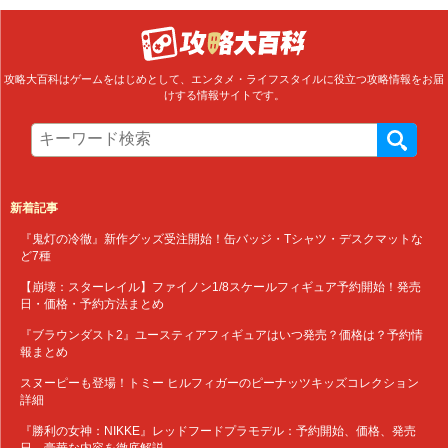
攻略大百科はゲームをはじめとして、エンタメ・ライフスタイルに役立つ攻略情報をお届
けする情報サイトです。
新着記事
『鬼灯の冷徹』新作グッズ受注開始！缶バッジ・Tシャツ・デスクマットな
ど7種
【崩壊：スターレイル】ファイノン1/8スケールフィギュア予約開始！発売
日・価格・予約方法まとめ
『ブラウンダスト2』ユースティアフィギュアはいつ発売？価格は？予約情
報まとめ
スヌーピーも登場！トミー ヒルフィガーのピーナッツキッズコレクション
詳細
『勝利の女神：NIKKE』レッドフードプラモデル：予約開始、価格、発売
日、豪華な内容を徹底解説