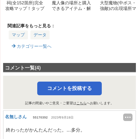
祠(全152箇所)完全
魔人像の場所と購入
大型魔物(中ボス・
攻略マップ！タップ
できるアイテム・解
強敵)の出現場所マ
で祠攻略法や宝箱の
放条件まとめ
ップ
中身も解説！｜クリ
アしたかどうかの確
関連記事をもっと見る：
認方法も！
マップ
データ
カテゴリー一覧へ
コメント一覧(4)
コメントを投稿する
記事の間違いやご意見・ご要望は
こちら
へお願いします。
名無しさん
55170392
2023年9月19日
終わったがかんたんだった。…多分。