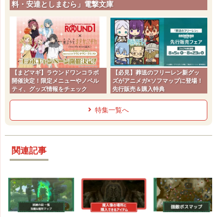
料・安達としまむら」電撃文庫
【まどマギ】ラウンドワンコラボ
【必見】葬送のフリーレン新グッ
開催決定！限定メニューやノベル
ズがアニメガ×ソフマップに登場！
ティ、グッズ情報をチェック
先行販売＆購入特典
特集一覧へ
関連記事