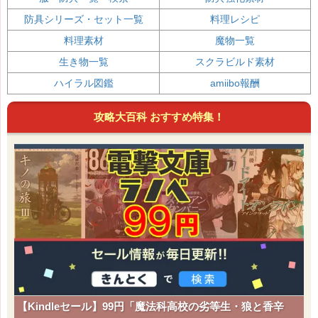
防具シリーズ・セット一覧
料理レシピ
料理素材
魔物一覧
生き物一覧
スクラビルド素材
ハイラル図鑑
amiibo報酬
攻略大百科 おすすめ特集！
【Kindleセール】99円「魔法科高校の劣等生・狼と香辛