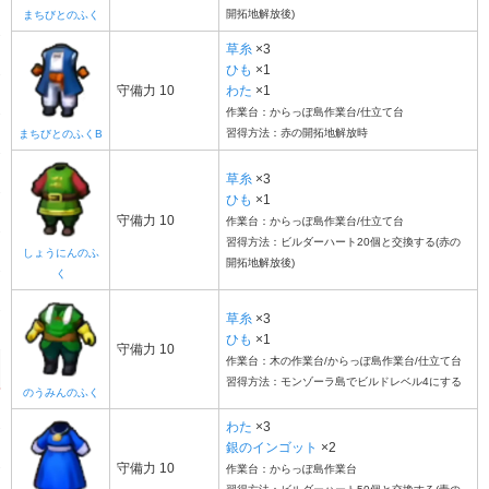
開拓地解放後)
まちびとのふく
草糸
×3
ひも
×1
守備力 10
わた
×1
作業台：からっぽ島作業台/仕立て台
習得方法：赤の開拓地解放時
まちびとのふくB
草糸
×3
ひも
×1
守備力 10
作業台：からっぽ島作業台/仕立て台
習得方法：ビルダーハート20個と交換する(赤の
しょうにんのふ
開拓地解放後)
く
草糸
×3
ひも
×1
守備力 10
作業台：木の作業台/からっぽ島作業台/仕立て台
習得方法：モンゾーラ島でビルドレベル4にする
のうみんのふく
わた
×3
銀のインゴット
×2
守備力 10
作業台：からっぽ島作業台