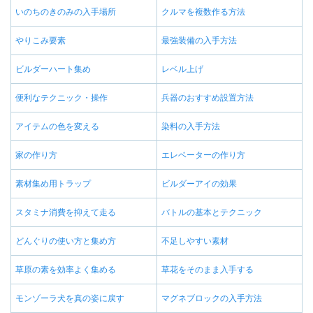
いのちのきのみの入手場所
クルマを複数作る方法
やりこみ要素
最強装備の入手方法
ビルダーハート集め
レベル上げ
便利なテクニック・操作
兵器のおすすめ設置方法
アイテムの色を変える
染料の入手方法
家の作り方
エレベーターの作り方
素材集め用トラップ
ビルダーアイの効果
スタミナ消費を抑えて走る
バトルの基本とテクニック
どんぐりの使い方と集め方
不足しやすい素材
草原の素を効率よく集める
草花をそのまま入手する
モンゾーラ犬を真の姿に戻す
マグネブロックの入手方法