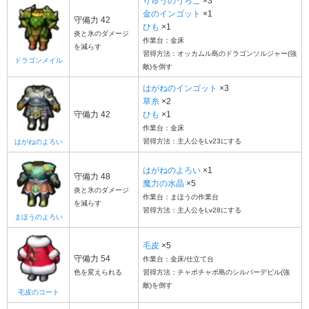
りゅうのうろこ
×3
金のインゴット
×1
守備力 42
ひも
×1
炎と氷のダメージ
作業台：金床
を減らす
習得方法：オッカムル島のドラゴンソルジャー(強
ドラゴンメイル
敵)を倒す
はがねのインゴット
×3
草糸
×2
守備力 42
ひも
×1
作業台：金床
習得方法：主人公をLv23にする
はがねのよろい
はがねのよろい
×1
守備力 48
魔力の水晶
×5
炎と氷のダメージ
作業台：まほうの作業台
を減らす
習得方法：主人公をLv28にする
まほうのよろい
毛皮
×5
守備力 54
作業台：金床/仕立て台
色を変えられる
習得方法：チャポチャポ島のシルバーデビル(強
敵)を倒す
毛皮のコート