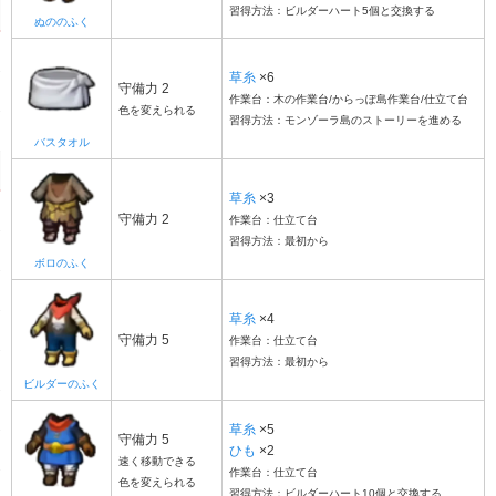
習得方法：ビルダーハート5個と交換する
ぬののふく
草糸
×6
守備力 2
作業台：木の作業台/からっぽ島作業台/仕立て台
色を変えられる
習得方法：モンゾーラ島のストーリーを進める
バスタオル
草糸
×3
守備力 2
作業台：仕立て台
習得方法：最初から
ボロのふく
草糸
×4
守備力 5
作業台：仕立て台
習得方法：最初から
ビルダーのふく
草糸
×5
守備力 5
ひも
×2
速く移動できる
作業台：仕立て台
色を変えられる
習得方法：ビルダーハート10個と交換する