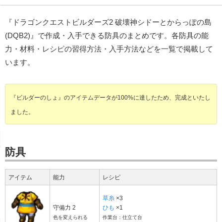
『ドラゴンクエストビルダーズ2 破壊神シドーとからっぽの島
(DQB2)』で作成・入手できる防具のまとめです。各防具の能
力・材料・レシピの習得方法・入手方法などを一覧で掲載して
います。
『ビルダーのしょ』のアイテムデータが100%に達したため、
完成といたし
ました。
防具
アイテム
能力
レシピ
草糸
×3
守備力 2
ひも
×1
色を変えられる
作業台：仕立て台