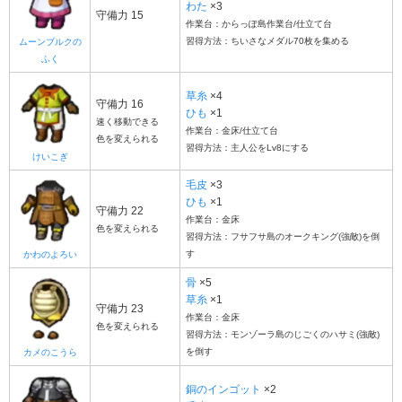
わた
×3
守備力 15
作業台：からっぽ島作業台/仕立て台
習得方法：ちいさなメダル70枚を集める
ムーンブルクの
ふく
草糸
×4
守備力 16
ひも
×1
速く移動できる
作業台：金床/仕立て台
色を変えられる
習得方法：主人公をLv8にする
けいこぎ
毛皮
×3
ひも
×1
守備力 22
作業台：金床
色を変えられる
習得方法：フサフサ島のオークキング(強敵)を倒
す
かわのよろい
骨
×5
草糸
×1
守備力 23
作業台：金床
色を変えられる
習得方法：モンゾーラ島のじごくのハサミ(強敵)
を倒す
カメのこうら
銅のインゴット
×2