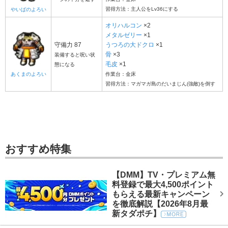
習得方法：主人公をLv36にする
やいばのよろい
オリハルコン
×2
メタルゼリー
×1
守備力 87
うつろの大ドクロ
×1
骨
×3
装備すると呪い状
毛皮
×1
態になる
あくまのよろい
作業台：金床
習得方法：マガマガ島のだいまじん(強敵)を倒す
おすすめ特集
【DMM】TV・プレミアム無
料登録で最大4,500ポイント
もらえる最新キャンペーン
を徹底解説【2026年8月最
新タダポチ】