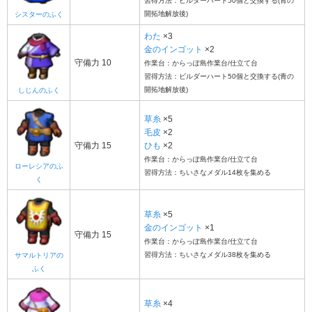
習得方法：ビルダーハート50個と交換する(青の
開拓地解放後)
シスターのふく
わた
×3
金のインゴット
×2
守備力 10
作業台：からっぽ島作業台/仕立て台
習得方法：ビルダーハート50個と交換する(青の
開拓地解放後)
しじんのふく
草糸
×5
毛皮
×2
守備力 15
ひも
×2
作業台：からっぽ島作業台/仕立て台
ローレシアのふ
習得方法：ちいさなメダル14枚を集める
く
草糸
×5
金のインゴット
×1
守備力 15
作業台：からっぽ島作業台/仕立て台
習得方法：ちいさなメダル38枚を集める
サマルトリアの
ふく
草糸
×4