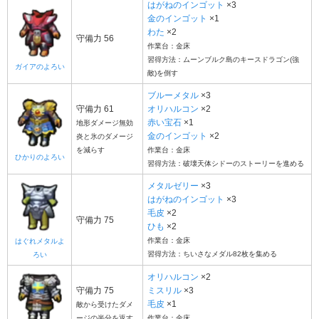
はがねのインゴット
×3
金のインゴット
×1
わた
×2
守備力 56
作業台：金床
習得方法：ムーンブルク島のキースドラゴン(強
ガイアのよろい
敵)を倒す
ブルーメタル
×3
守備力 61
オリハルコン
×2
赤い宝石
×1
地形ダメージ無効
金のインゴット
×2
炎と氷のダメージ
を減らす
作業台：金床
ひかりのよろい
習得方法：破壊天体シドーのストーリーを進める
メタルゼリー
×3
はがねのインゴット
×3
毛皮
×2
守備力 75
ひも
×2
作業台：金床
はぐれメタルよ
習得方法：ちいさなメダル82枚を集める
ろい
オリハルコン
×2
守備力 75
ミスリル
×3
毛皮
×1
敵から受けたダメ
ージの半分を返す
作業台：金床