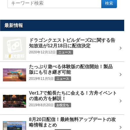
サ
検索
イ
ト
内
を
最新情報
検
索
ドラゴンクエストビルダーズ2に関する告
知放送が12月18日に配信決定
2020年12月12日
ニュース
たっぷり遊べる体験版の配信開始！製品
版にも引き継ぎ可能
2019年11月5日
ニュース
Ver1.7で船長たちに会える！方舟イベント
の進め方を解説！
2019年8月20日
お役立ち
8月20日配信！最終無料アップデートの攻
略情報まとめ