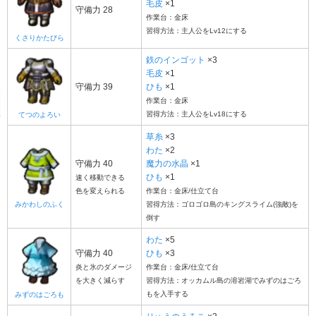
毛皮
×1
守備力 28
作業台：金床
習得方法：主人公をLv12にする
くさりかたびら
鉄のインゴット
×3
毛皮
×1
守備力 39
ひも
×1
作業台：金床
習得方法：主人公をLv18にする
てつのよろい
草糸
×3
わた
×2
守備力 40
魔力の水晶
×1
ひも
×1
速く移動できる
色を変えられる
作業台：金床/仕立て台
みかわしのふく
習得方法：ゴロゴロ島のキングスライム(強敵)を
倒す
わた
×5
守備力 40
ひも
×3
炎と氷のダメージ
作業台：金床/仕立て台
を大きく減らす
習得方法：オッカムル島の溶岩湖でみずのはごろ
もを入手する
みずのはごろも