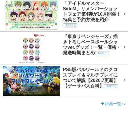
「アイドルマスター
SideM」リメンバーショッ
トフェア第4弾が10月開催！
特典と予約方法を紹介
『東京リベンジャーズ』描
き下ろしベースボールシャ
ツver.グッズ！一覧・価格・
発送時期まとめ
PS5版パルワールドのクロ
スプレイ＆マルチプレイに
ついて解説【2026.7更新】
【ゲーサバ大百科】
特集一覧へ