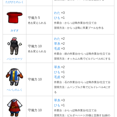
たびびとのふく
わた
×3
守備力 5
ひも
×1
色を変えられる
作業台：からっぽ島作業台/仕立て台
習得方法：からっぽ島に常夏プールを作る
みずぎ
わた
×2
草糸
×2
守備力 10
毛皮
×3
色を変えられる
作業台：鉄の作業台/からっぽ島作業台/仕立て台
習得方法：オッカムル島でビルドレベル4にする
バニースーツ
草糸
×2
ひも
×1
毛皮
×2
守備力 10
作業台：石の作業台/からっぽ島作業台/仕立て台
習得方法：ムーンブルク島でビルドレベル4にす
へいしのふく
る
草糸
×3
ひも
×1
守備力 10
作業台：からっぽ島作業台/仕立て台
習得方法：ビルダーハート20個と交換する(緑の