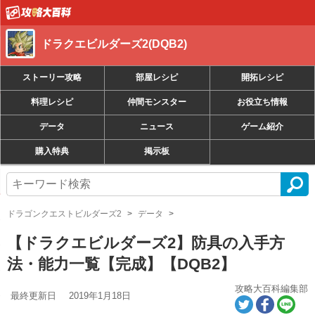
ドラクエビルダーズ2(DQB2)
ストーリー攻略
部屋レシピ
開拓レシピ
料理レシピ
仲間モンスター
お役立ち情報
データ
ニュース
ゲーム紹介
購入特典
掲示板
ドラゴンクエストビルダーズ2
データ
【ドラクエビルダーズ2】防具の入手方
法・能力一覧【完成】【DQB2】
攻略大百科編集部
最終更新日
2019年1月18日