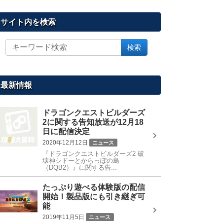
サイト内を検索
サ
検索
イ
ト
内
を
最新情報
検
索
ドラゴンクエストビルダーズ
2に関する告知放送が12月18
日に配信決定
2020年12月12日
ニュース
『ドラゴンクエストビルダーズ2 破
壊神シドーとからっぽの島
（DQB2）』に関する告...
たっぷり遊べる体験版の配信
開始！製品版にも引き継ぎ可
能
2019年11月5日
ニュース