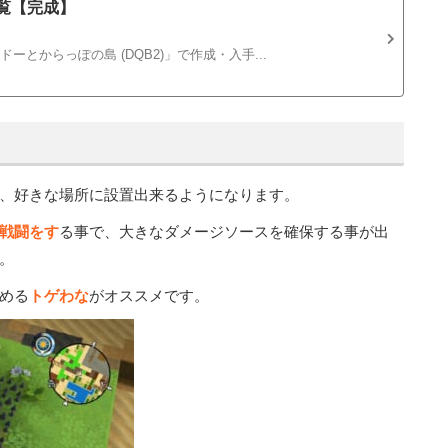
覧【完成】
とからっぽの島 (DQB2)」で作成・入手...
、好きな場所に設置出来るようになります。
戦闘をす
る事で、大きなダメージソースを確保する事が出
。
める
トゲわな
がオススメです。