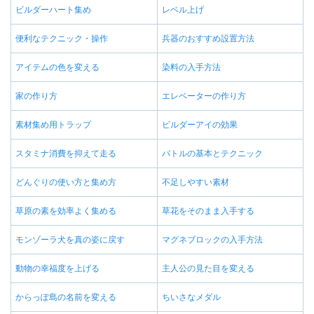
ビルダーハート集め
レベル上げ
便利なテクニック・操作
兵器のおすすめ設置方法
アイテムの色を変える
染料の入手方法
家の作り方
エレベーターの作り方
素材集め用トラップ
ビルダーアイの効果
スタミナ消費を抑えて走る
バトルの基本とテクニック
どんぐりの使い方と集め方
不足しやすい素材
草原の素を効率よく集める
草花をそのまま入手する
モンゾーラ犬を真の姿に戻す
マグネブロックの入手方法
動物の幸福度を上げる
主人公の見た目を変える
からっぽ島の名前を変える
ちいさなメダル