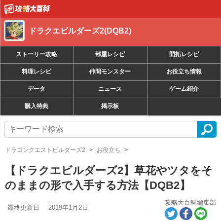
ドラクエビルダーズ2(DQB2)
ストーリー攻略
部屋レシピ
開拓レシピ
料理レシピ
仲間モンスター
お役立ち情報
データ
ニュース
ゲーム紹介
購入特典
掲示板
ドラゴンクエストビルダーズ2
お役立ち
【ドラクエビルダーズ2】草花やツタをそ
のままの形で入手する方法【DQB2】
攻略大百科編集部
最終更新日
2019年1月2日