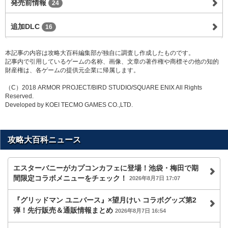
発売前情報
24
追加DLC
16
本記事の内容は攻略大百科編集部が独自に調査し作成したものです。
記事内で引用しているゲームの名称、画像、文章の著作権や商標その他の知的
財産権は、各ゲームの提供元企業に帰属します。
（C）2018 ARMOR PROJECT/BIRD STUDIO/SQUARE ENIX All Rights
Reserved.
Developed by KOEI TECMO GAMES CO.,LTD.
攻略大百科ニュース
エスターバニーがカプコンカフェに登場！池袋・梅田で期
間限定コラボメニューをチェック！
2026年8月7日 17:07
『グリッドマン ユニバース』×望月けい コラボグッズ第2
弾！先行販売＆通販情報まとめ
2026年8月7日 16:54