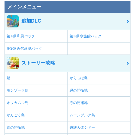
メインメニュー
追加DLC
第1弾 和風パック
第2弾 水族館パック
第3弾 近代建築パック
ストーリー攻略
船
からっぽ島
モンゾーラ島
緑の開拓地
オッカムル島
赤の開拓地
かんごく島
ムーンブルク島
青の開拓地
破壊天体シドー