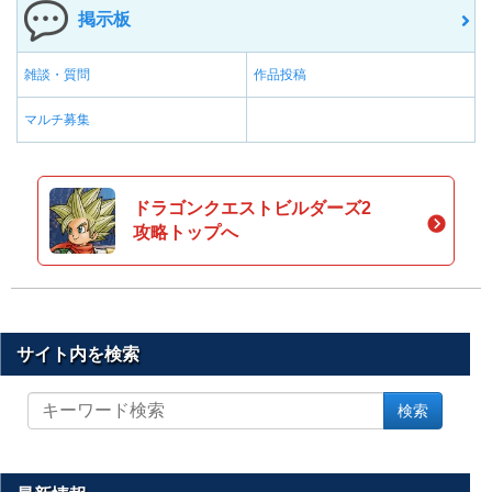
掲示板
雑談・質問
作品投稿
マルチ募集
ドラゴンクエストビルダーズ2
攻略トップへ
サイト内を検索
サ
検索
イ
ト
内
を