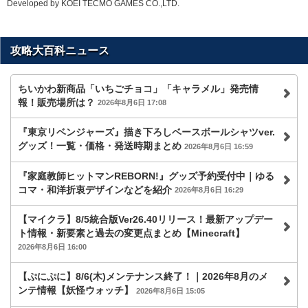
Developed by KOEI TECMO GAMES CO.,LTD.
攻略大百科ニュース
ちいかわ新商品「いちごチョコ」「キャラメル」発売情
報！販売場所は？
2026年8月6日 17:08
『東京リベンジャーズ』描き下ろしベースボールシャツver.
グッズ！一覧・価格・発送時期まとめ
2026年8月6日 16:59
『家庭教師ヒットマンREBORN!』グッズ予約受付中｜ゆる
コマ・和洋折衷デザインなどを紹介
2026年8月6日 16:29
【マイクラ】8/5統合版Ver26.40リリース！最新アップデー
ト情報・新要素と過去の変更点まとめ【Minecraft】
2026年8月6日 16:00
【ぷにぷに】8/6(木)メンテナンス終了！｜2026年8月のメ
ンテ情報【妖怪ウォッチ】
2026年8月6日 15:05