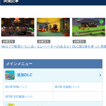
関連記事
お役立ち
お役立ち
お役立ち
Ver1.7で船長たちに会える！方舟イベントの進め方を解説！
エレベーターのあるビルの作りかた｜DLC第3
DLC第1弾を使った
メインメニュー
追加DLC
第1弾 和風パック
第2弾 水族館パック
第3弾 近代建築パック