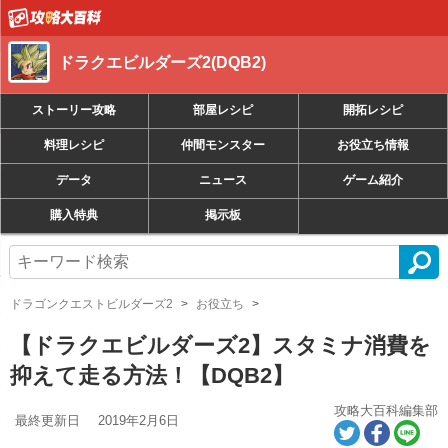
ドラクエビルダーズ2(DQB2)
ストーリー攻略
部屋レシピ
開拓レシピ
料理レシピ
仲間モンスター
お役立ち情報
データ
ニュース
ゲーム紹介
購入特典
掲示板
ドラゴンクエストビルダーズ2
お役立ち
【ドラクエビルダーズ2】スタミナ消費を
抑えて走る方法！【DQB2】
攻略大百科編集部
最終更新日
2019年2月6日