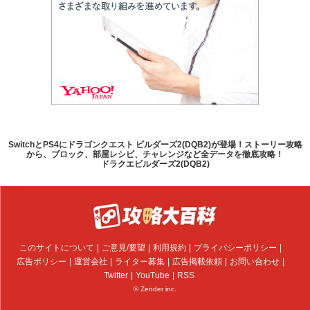
SwitchとPS4にドラゴンクエスト ビルダーズ2(DQB2)が登場！ストーリー攻略
から、ブロック、部屋レシピ、チャレンジなど全データを徹底攻略！
ドラクエビルダーズ2(DQB2)
このサイトについて
ご意見/要望
利用規約
プライバシーポリシー
広告ポリシー
運営会社
ライター募集
広告掲載依頼
お問い合わせ
Twitter
YouTube
RSS
© Zender inc.