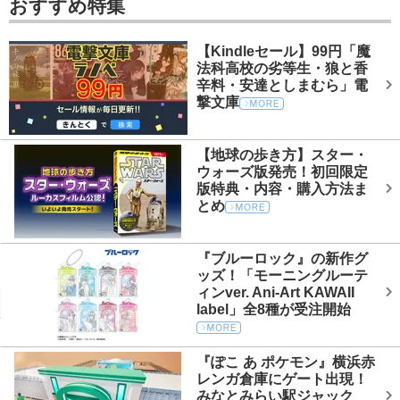
おすすめ特集
【Kindleセール】99円「魔
法科高校の劣等生・狼と香
辛料・安達としまむら」電
撃文庫
【地球の歩き方】スター・
ウォーズ版発売！初回限定
版特典・内容・購入方法ま
とめ
『ブルーロック』の新作グ
ッズ！「モーニングルーテ
ィンver. Ani-Art KAWAII
label」全8種が受注開始
『ぽこ あ ポケモン』横浜赤
レンガ倉庫にゲート出現！
みなとみらい駅ジャック