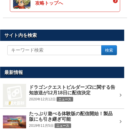
攻略トップへ
サイト内を検索
サ
検索
イ
ト
内
を
最新情報
検
索
ドラゴンクエストビルダーズ2に関する告
知放送が12月18日に配信決定
2020年12月12日
ニュース
たっぷり遊べる体験版の配信開始！製品
版にも引き継ぎ可能
2019年11月5日
ニュース