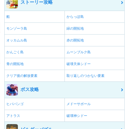
ストーリー攻略
船
からっぽ島
モンゾーラ島
緑の開拓地
オッカムル島
赤の開拓地
かんごく島
ムーンブルク島
青の開拓地
破壊天体シドー
クリア後の解放要素
取り返しのつかない要素
ボス攻略
ヒババンゴ
メドーサボール
アトラス
破壊神シドー