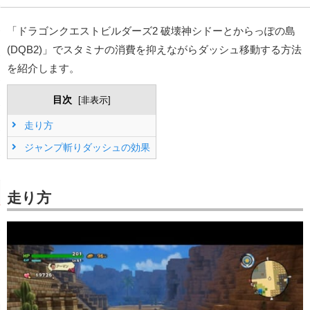
「ドラゴンクエストビルダーズ2 破壊神シドーとからっぽの島
(DQB2)」でスタミナの消費を抑えながらダッシュ移動する方法
を紹介します。
目次
[
非表示
]
走り方
ジャンプ斬りダッシュの効果
走り方