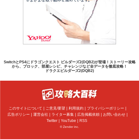
SwitchとPS4にドラゴンクエスト ビルダーズ2(DQB2)が登場！ストーリー攻略
から、ブロック、部屋レシピ、チャレンジなど全データを徹底攻略！
ドラクエビルダーズ2(DQB2)
このサイトについて
ご意見/要望
利用規約
プライバシーポリシー
広告ポリシー
運営会社
ライター募集
広告掲載依頼
お問い合わせ
Twitter
YouTube
RSS
© Zender inc.