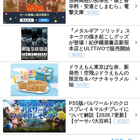
法科高校の劣等生・狼と香
辛料・安達としまむら」電
撃文庫
『メタルギア ソリッド』ス
ネークの描き起こしグッズ
が登場！紀伊國屋書店新宿
本店とULTTiVOで販売開始
ドラえもん東京ばな奈、新
発売！空飛ぶドラえもんの
限定缶＆バナナキャラメル
味
PS5版パルワールドのクロ
スプレイ＆マルチプレイに
ついて解説【2026.7更新】
【ゲーサバ大百科】