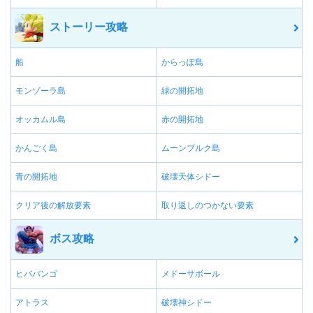
ストーリー攻略
船
からっぽ島
モンゾーラ島
緑の開拓地
オッカムル島
赤の開拓地
かんごく島
ムーンブルク島
青の開拓地
破壊天体シドー
クリア後の解放要素
取り返しのつかない要素
ボス攻略
ヒババンゴ
メドーサボール
アトラス
破壊神シドー