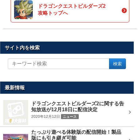
ドラゴンクエストビルダーズ2
攻略トップへ
サイト内を検索
サ
検索
イ
ト
内
を
最新情報
検
索
ドラゴンクエストビルダーズ2に関する告
知放送が12月18日に配信決定
2020年12月12日
ニュース
たっぷり遊べる体験版の配信開始！製品
版にも引き継ぎ可能