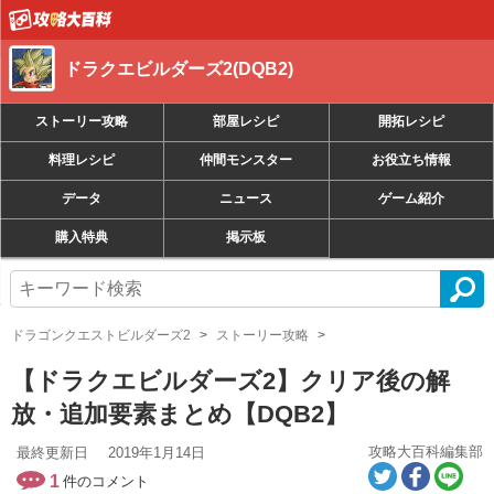
ドラクエビルダーズ2(DQB2)
ストーリー攻略
部屋レシピ
開拓レシピ
料理レシピ
仲間モンスター
お役立ち情報
データ
ニュース
ゲーム紹介
購入特典
掲示板
ドラゴンクエストビルダーズ2
ストーリー攻略
【ドラクエビルダーズ2】クリア後の解
放・追加要素まとめ【DQB2】
攻略大百科編集部
最終更新日
2019年1月14日
1
件のコメント