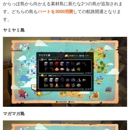
からっぽ島から向かえる素材島に新たな2つの島が追加されま
す。どちらの島も
ハートを3000消費
しての航路開通となりま
す。
ヤミヤミ島
マガマガ島