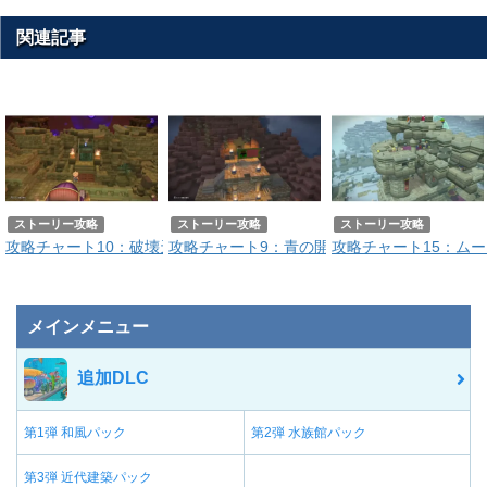
関連記事
ストーリー攻略
ストーリー攻略
ストーリー攻略
攻略チャート10：破壊天体シドー
攻略チャート9：青の開拓地
攻略チャート15：ム
メインメニュー
追加DLC
第1弾 和風パック
第2弾 水族館パック
第3弾 近代建築パック