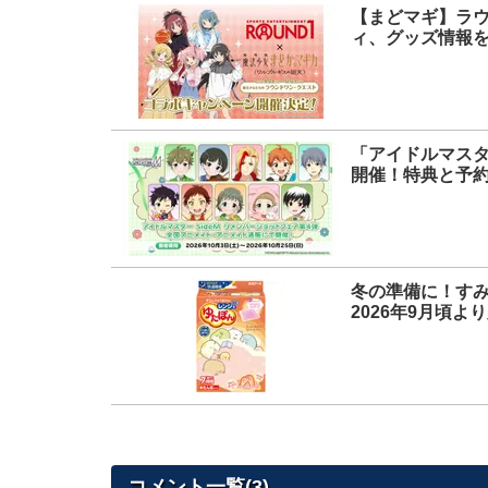
【まどマギ】ラ
ィ、グッズ情報
「アイドルマスタ
開催！特典と予
冬の準備に！す
2026年9月頃よ
コメント一覧(3)