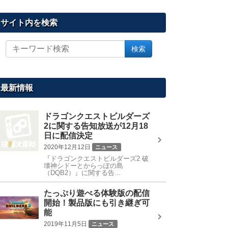
サイト内を検索
サ
検索
イ
ト
内
を
最新情報
検
索
ドラゴンクエストビルダーズ
2に関する告知放送が12月18
日に配信決定
2020年12月12日
ニュース
『ドラゴンクエストビルダーズ2 破
壊神シドーとからっぽの島
（DQB2）』に関する告...
たっぷり遊べる体験版の配信
開始！製品版にも引き継ぎ可
能
2019年11月5日
ニュース