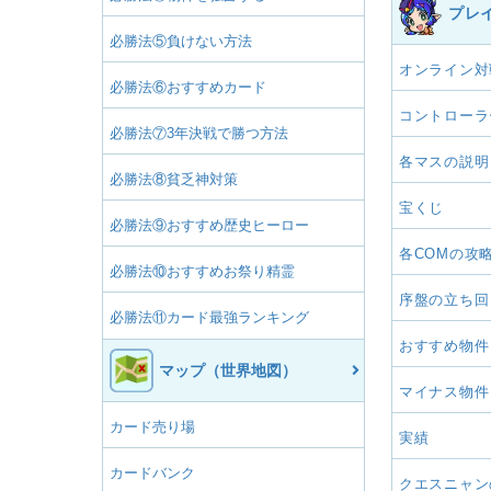
プレ
必勝法⑤負けない方法
オンライン対
必勝法⑥おすすめカード
コントローラ
必勝法⑦3年決戦で勝つ方法
各マスの説明
必勝法⑧貧乏神対策
宝くじ
必勝法⑨おすすめ歴史ヒーロー
各COMの攻
必勝法⑩おすすめお祭り精霊
序盤の立ち回
必勝法⑪カード最強ランキング
おすすめ物件
マップ（世界地図）
マイナス物件
カード売り場
実績
カードバンク
クエスニャン