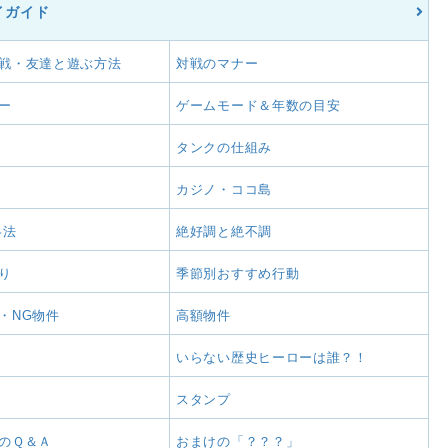
イガイド
戦・友達と遊ぶ方法
対戦のマナー
ー
ゲームモード＆年数の目安
タンクの仕組み
カジノ・ココ島
略法
絶好調と絶不調
り
季節別おすすめ行動
・NG物件
高額物件
いらない歴史ヒーローは誰？！
スタンプ
のＱ＆Ａ
おまけの「？？？」