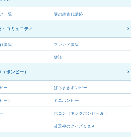
ア一覧
謎の超古代遺跡
板・コミュニティ
戦募集
フレンド募集
雑談
神（ボンビー）
ビー
ばらまきボンビー
ビー）
ミニボンビー
ー
ポコン（キングボンビーJr.）
貧乏神のクイズＱ＆Ａ