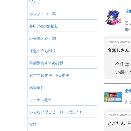
宝くじ
攻
カジノ・ココ島
各COMの攻略法
6日
絶好調と絶不調
名無しさん
序盤の立ち回り
季節別おすすめ行動
今作は
い感じ
おすすめ物件・NG物件
高額物件
必
マイナス物件
いらない歴史ヒーローは誰？！
2
とこたん
実績