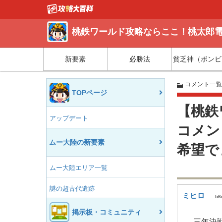
桃鉄ワールド攻略ならここ！桃太郎電
新要素
必勝法
貧乏神（ボンビ
コメント一
TOPページ
【桃鉄
アップデート
コメン
ムー大陸の新要素
希望で
ムー大陸エリア一覧
謎の超古代遺跡
ミヒロ
b6
掲示板・コミュニティ
三年決