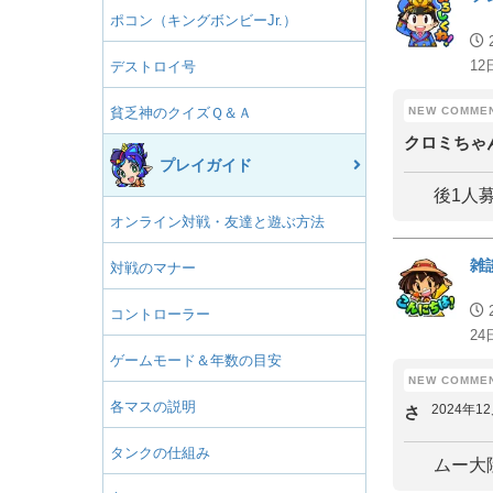
ポコン（キングボンビーJr.）
12
デストロイ号
貧乏神のクイズＱ＆Ａ
クロミちゃ
プレイガイド
後1人
オンライン対戦・友達と遊ぶ方法
雑
対戦のマナー
コントローラー
24
ゲームモード＆年数の目安
各マスの説明
2024年1
さ
タンクの仕組み
ムー大