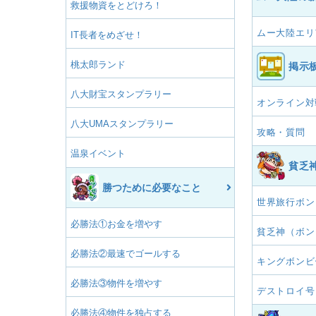
救援物資をとどけろ！
ムー大陸エリ
IT長者をめざせ！
桃太郎ランド
掲示
八大財宝スタンプラリー
オンライン対
八大UMAスタンプラリー
攻略・質問
温泉イベント
貧乏
勝つために必要なこと
世界旅行ボン
必勝法①お金を増やす
貧乏神（ボン
必勝法②最速でゴールする
キングボンビ
必勝法③物件を増やす
デストロイ号
必勝法④物件を独占する