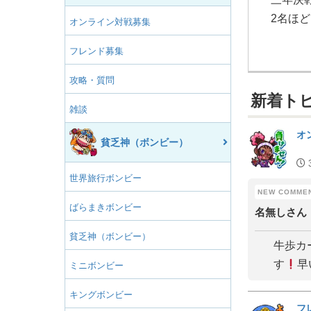
2名ほ
オンライン対戦募集
フレンド募集
攻略・質問
新着ト
雑談
オ
貧乏神（ボンビー）
世界旅行ボンビー
ばらまきボンビー
名無しさん
貧乏神（ボンビー）
牛歩カ
す
早
ミニボンビー
キングボンビー
フ