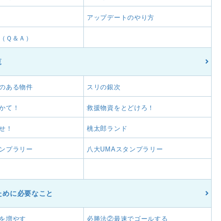
アップデートのやり方
（Ｑ＆Ａ）
覧
のある物件
スリの銀次
かて！
救援物資をとどけろ！
ざせ！
桃太郎ランド
ンプラリー
八大UMAスタンプラリー
ために必要なこと
を増やす
必勝法②最速でゴールする