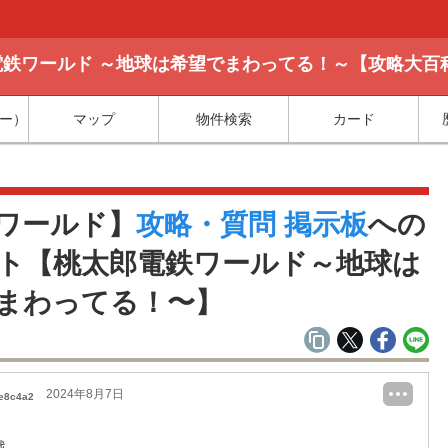
鉄ワールド ～地球は希望でまわってる！～【攻略大百
ー）
マップ
物件検索
カード
覧
ワールド】
攻略・質問 掲示板
への
ト【桃太郎電鉄ワールド～地球は
まわってる！〜】
2024年8月7日
e8c4a2
戦