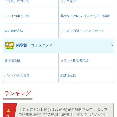
「瘴気」について
ゾナウギア
マヨイの落とし物
看板立て(カバンダ)のやり方・報酬
畑の解放方法
ジャスト回避・ジャストガード
掲示板・コミュニティ
質問掲示板
クラフト投稿掲示板
バグ・不具合報告
雑談掲示板
ランキング
【ティアキン】祠(全152箇所)完全攻略マップ！タップ
で祠攻略法や宝箱の中身も解説！｜クリアしたかどう