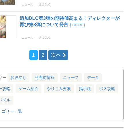
ニュース
追加DLC
追加DLC第3弾の期待値高まる！ディレクターが
再び第3弾について発言
ニュース
追加DLC
1
2
次へ
リー
お役立ち
発売前情報
ニュース
データ
ー攻略
ゲーム紹介
やりこみ要素
掲示板
ボス攻略
パズル
テゴリー一覧