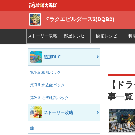
ドラクエビルダーズ2(DQB2)
ストーリー攻略
部屋レシピ
開拓レシピ
料
追加DLC
第1弾 和風パック
【ドラ
第2弾 水族館パック
事一覧
第3弾 近代建築パック
ストーリー攻略
船