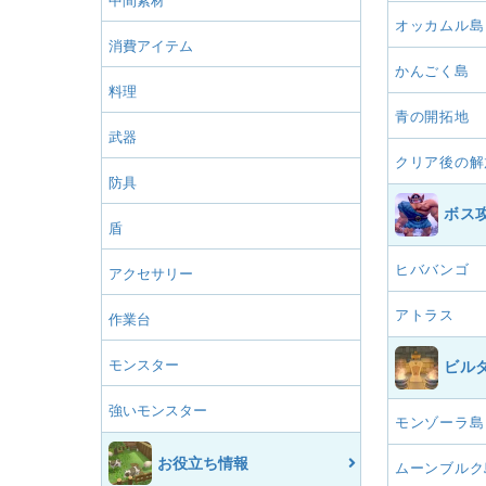
中間素材
オッカムル島
消費アイテム
かんごく島
料理
青の開拓地
武器
クリア後の解
防具
ボス
盾
ヒババンゴ
アクセサリー
アトラス
作業台
モンスター
ビル
強いモンスター
モンゾーラ島
お役立ち情報
ムーンブルク