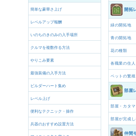
簡単な豪華さ上げ
開拓
レベルアップ報酬
緑の開拓地
いのちのきのみの入手場所
青の開拓地
クルマを複数作る方法
花の種類
やりこみ要素
各職業の住人
最強装備の入手方法
ペットの繁殖
ビルダーハート集め
部屋
レベル上げ
部屋・カタマ
便利なテクニック・操作
部屋が完成し
兵器のおすすめ設置方法
仲間