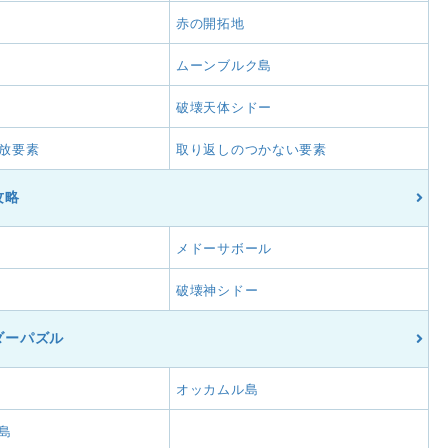
赤の開拓地
ムーンブルク島
破壊天体シドー
放要素
取り返しのつかない要素
攻略
メドーサボール
破壊神シドー
ダーパズル
オッカムル島
島