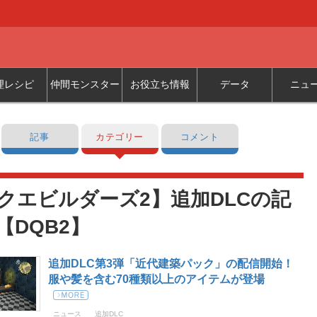
理レシピ
仲間モンスター
お役立ち情報
データ
ニュ
記事
カテゴリー
コメント
クエビルダーズ2】追加DLCの記
【DQB2】
追加DLC第3弾「近代建築パック」の配信開始！
服や髪を含む70種類以上のアイテムが登場
ニュース
追加DLC