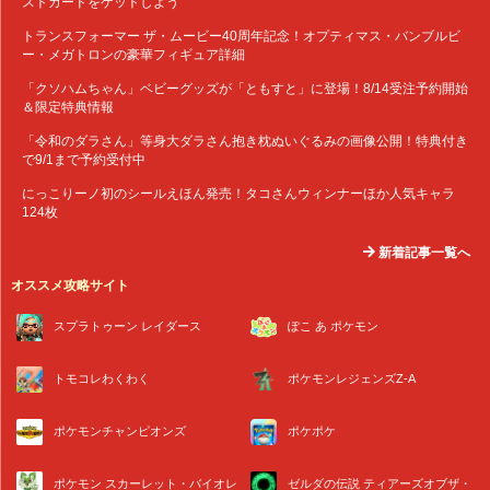
ストカードをゲットしよう
トランスフォーマー ザ・ムービー40周年記念！オプティマス・バンブルビ
ー・メガトロンの豪華フィギュア詳細
「クソハムちゃん」ベビーグッズが「ともすと」に登場！8/14受注予約開始
＆限定特典情報
「令和のダラさん」等身大ダラさん抱き枕ぬいぐるみの画像公開！特典付き
で9/1まで予約受付中
にっこりーノ初のシールえほん発売！タコさんウィンナーほか人気キャラ
124枚
新着記事一覧へ
オススメ攻略サイト
スプラトゥーン レイダース
ぽこ あ ポケモン
トモコレわくわく
ポケモンレジェンズZ-A
ポケモンチャンピオンズ
ポケポケ
ポケモン スカーレット・バイオレ
ゼルダの伝説 ティアーズオブザ・