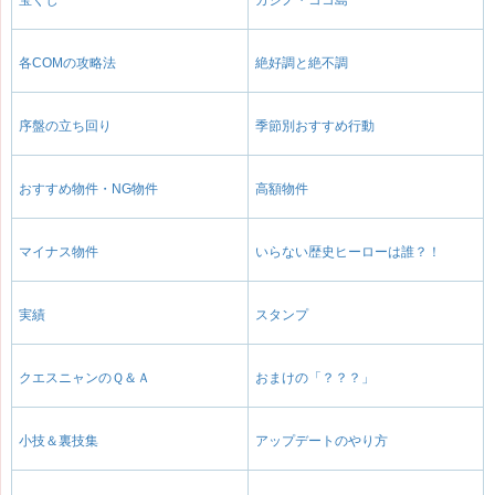
各COMの攻略法
絶好調と絶不調
序盤の立ち回り
季節別おすすめ行動
おすすめ物件・NG物件
高額物件
マイナス物件
いらない歴史ヒーローは誰？！
実績
スタンプ
クエスニャンのＱ＆Ａ
おまけの「？？？」
小技＆裏技集
アップデートのやり方