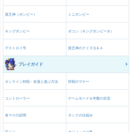
貧乏神（ボンビー）
ミニボンビー
キングボンビー
ポコン（キングボンビーJr.）
デストロイ号
貧乏神のクイズＱ＆Ａ
プレイガイド
オンライン対戦・友達と遊ぶ方法
対戦のマナー
コントローラー
ゲームモード＆年数の目安
各マスの説明
タンクの仕組み
宝くじ
カジノ・ココ島