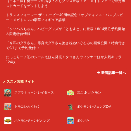
【日本三國】侍テーマの描き下ろしグッズ登場！アニメイトフェアで限定ポ
ストカードをゲットしよう
トランスフォーマー ザ・ムービー40周年記念！オプティマス・バンブルビ
ー・メガトロンの豪華フィギュア詳細
「クソハムちゃん」ベビーグッズが「ともすと」に登場！8/14受注予約開始
＆限定特典情報
「令和のダラさん」等身大ダラさん抱き枕ぬいぐるみの画像公開！特典付き
で9/1まで予約受付中
にっこりーノ初のシールえほん発売！タコさんウィンナーほか人気キャラ
124枚
新着記事一覧へ
オススメ攻略サイト
スプラトゥーン レイダース
ぽこ あ ポケモン
トモコレわくわく
ポケモンレジェンズZ-A
ポケモンチャンピオンズ
ポケポケ