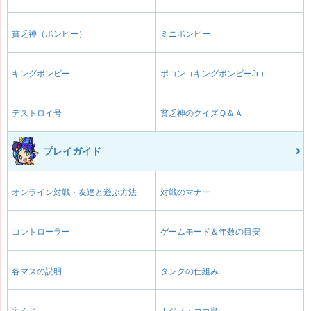
貧乏神（ボンビー）
ミニボンビー
キングボンビー
ポコン（キングボンビーJr.）
デストロイ号
貧乏神のクイズＱ＆Ａ
プレイガイド
オンライン対戦・友達と遊ぶ方法
対戦のマナー
コントローラー
ゲームモード＆年数の目安
各マスの説明
タンクの仕組み
宝くじ
カジノ・ココ島