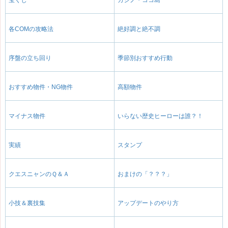
各COMの攻略法
絶好調と絶不調
序盤の立ち回り
季節別おすすめ行動
おすすめ物件・NG物件
高額物件
マイナス物件
いらない歴史ヒーローは誰？！
実績
スタンプ
クエスニャンのＱ＆Ａ
おまけの「？？？」
小技＆裏技集
アップデートのやり方