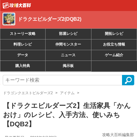
ドラクエビルダーズ2(DQB2)
ストーリー攻略
部屋レシピ
開拓レシピ
料理レシピ
仲間モンスター
お役立ち情報
データ
ニュース
ゲーム紹介
購入特典
掲示板
ドラゴンクエストビルダーズ2
アイテム
【ドラクエビルダーズ2】生活家具「かん
おけ」のレシピ、入手方法、使いみち
【DQB2】
攻略大百科編集部