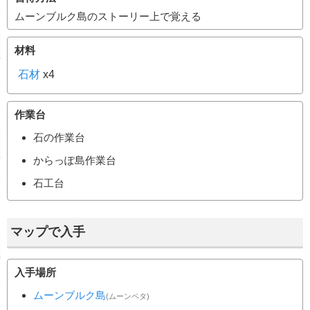
ムーンブルク島のストーリー上で覚える
材料
石材
x4
作業台
石の作業台
からっぽ島作業台
石工台
マップで入手
入手場所
ムーンブルク島
(ムーンペタ)