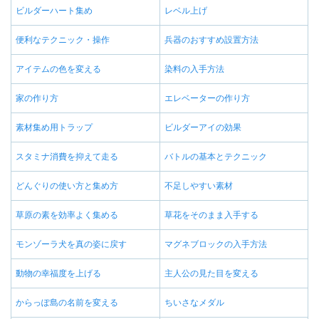
ビルダーハート集め
レベル上げ
便利なテクニック・操作
兵器のおすすめ設置方法
アイテムの色を変える
染料の入手方法
家の作り方
エレベーターの作り方
素材集め用トラップ
ビルダーアイの効果
スタミナ消費を抑えて走る
バトルの基本とテクニック
どんぐりの使い方と集め方
不足しやすい素材
草原の素を効率よく集める
草花をそのまま入手する
モンゾーラ犬を真の姿に戻す
マグネブロックの入手方法
動物の幸福度を上げる
主人公の見た目を変える
からっぽ島の名前を変える
ちいさなメダル