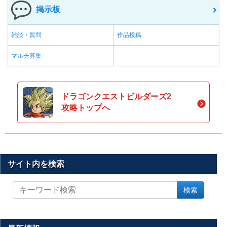
掲示板
雑談・質問
作品投稿
マルチ募集
ドラゴンクエストビルダーズ2
攻略トップへ
サイト内を検索
サ
検索
イ
ト
内
を