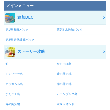
メインメニュー
追加DLC
第1弾 和風パック
第2弾 水族館パック
第3弾 近代建築パック
ストーリー攻略
船
からっぽ島
モンゾーラ島
緑の開拓地
オッカムル島
赤の開拓地
かんごく島
ムーンブルク島
青の開拓地
破壊天体シドー