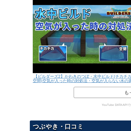
【ビルダーズ2】かわきのつぼ・水中ビルド(チカチ
空間)空気が入った時の対処法・空気が入らない水の
し方【Dragon Quest Builders2】
も
YouTube DATA
つぶやき・口コミ