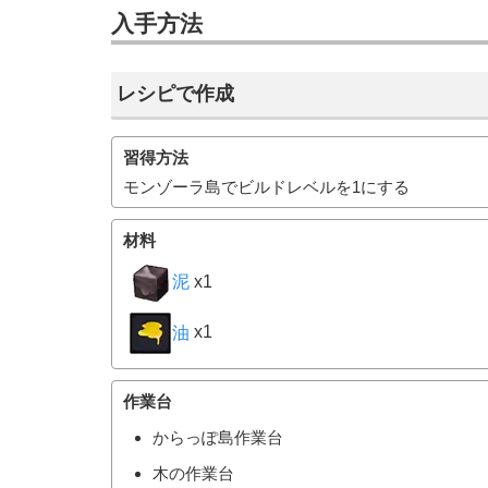
入手方法
レシピで作成
習得方法
モンゾーラ島でビルドレベルを1にする
材料
泥
x1
油
x1
作業台
からっぽ島作業台
木の作業台