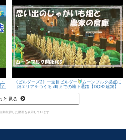
カ・
《ビルダーズ2》一週目ビルダー
ムーンブルク拠点に
満た
畑エリアをつくる /町までの地下通路【DQB2建築】
っと見る
 APIで自動取得した動画を表示しています