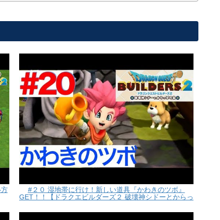
い方
#２０ 湿地帯に行け！新しい道具『かわきのツボ』
GET！！【ドラクエビルダーズ２ 破壊神シドーとからっ
ぽの島】