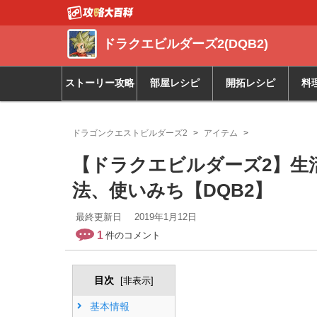
ドラクエビルダーズ2(DQB2)
ストーリー攻略
部屋レシピ
開拓レシピ
料
ドラゴンクエストビルダーズ2
アイテム
【ドラクエビルダーズ2】生
法、使いみち【DQB2】
最終更新日
2019年1月12日
1
件のコメント
目次
[
非表示
]
基本情報