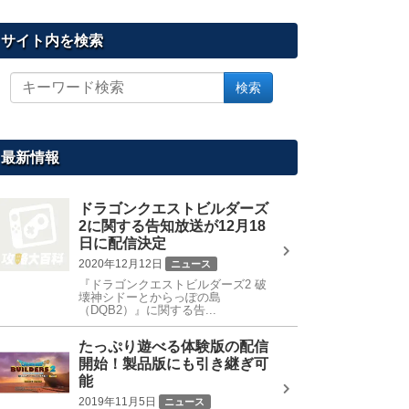
サイト内を検索
サ
検索
イ
ト
内
を
最新情報
検
索
ドラゴンクエストビルダーズ
2に関する告知放送が12月18
日に配信決定
2020年12月12日
ニュース
『ドラゴンクエストビルダーズ2 破
壊神シドーとからっぽの島
（DQB2）』に関する告...
たっぷり遊べる体験版の配信
開始！製品版にも引き継ぎ可
能
2019年11月5日
ニュース