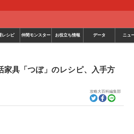
理レシピ
仲間モンスター
お役立ち情報
データ
ニュ
活家具「つぼ」のレシピ、入手方
攻略大百科編集部