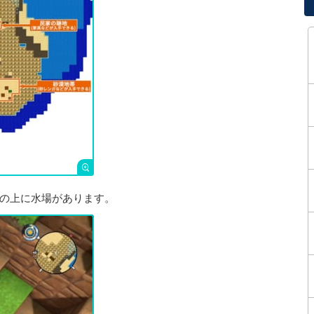
の上に水場があります。