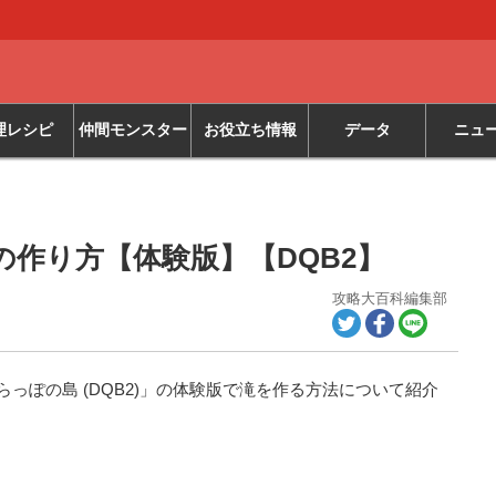
理レシピ
仲間モンスター
お役立ち情報
データ
ニュ
の作り方【体験版】【DQB2】
攻略大百科編集部
っぽの島 (DQB2)」の体験版で滝を作る方法について紹介