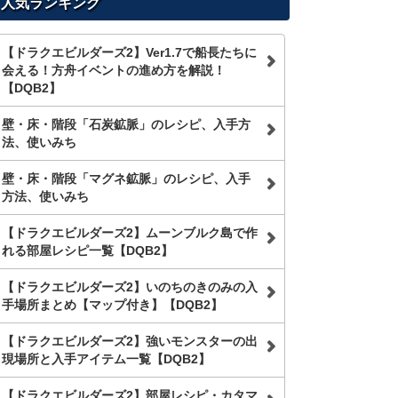
人気ランキング
【ドラクエビルダーズ2】Ver1.7で船長たちに
会える！方舟イベントの進め方を解説！
【DQB2】
壁・床・階段「石炭鉱脈」のレシピ、入手方
法、使いみち
壁・床・階段「マグネ鉱脈」のレシピ、入手
方法、使いみち
【ドラクエビルダーズ2】ムーンブルク島で作
れる部屋レシピ一覧【DQB2】
【ドラクエビルダーズ2】いのちのきのみの入
手場所まとめ【マップ付き】【DQB2】
【ドラクエビルダーズ2】強いモンスターの出
現場所と入手アイテム一覧【DQB2】
【ドラクエビルダーズ2】部屋レシピ・カタマ