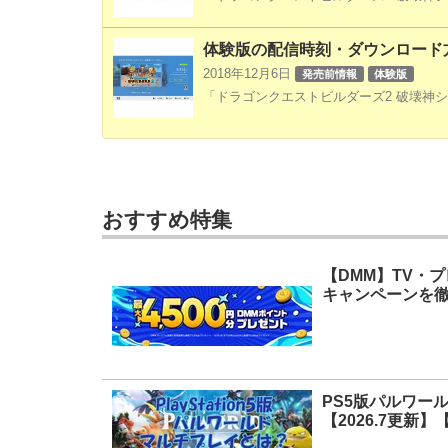
体験版の配信時刻・ダウンロード
2018年12月6日
発売前情報
体験版
「ドラゴンクエストビルダーズ2 破壊神シドー
おすすめ特集
【DMM】TV・
キャンペーンを徹
PS5版パルワー
【2026.7更新