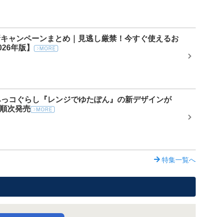
最新キャンペーンまとめ｜見逃し厳禁！今すぐ使えるお
26年版】
みっコぐらし『レンジでゆたぽん』の新デザインが
り順次発売
特集一覧へ