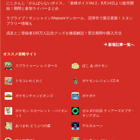
にじさんじ「がんばらないボイス」「束縛ボイスVol.2」8月14日より販売開
始！期間と参加ライバーまとめ
ラブライブ！サンシャイン!!Aqoursマンホール、沼津市で展示更新！スタン
プラリー情報も
戌亥とこ登録者100万人記念グッズを徹底解説！受注期間や購入方法
新着記事一覧へ
オススメ攻略サイト
スプラトゥーン レイダース
ぽこ あ ポケモン
トモコレわくわく
ポケモンレジェンズZ-A
ポケモンチャンピオンズ
ポケポケ
ポケモン スカーレット・バイオレ
ゼルダの伝説 ティアーズオブザ・
ット
キングダム
あつまれ どうぶつの森
デルタルーン