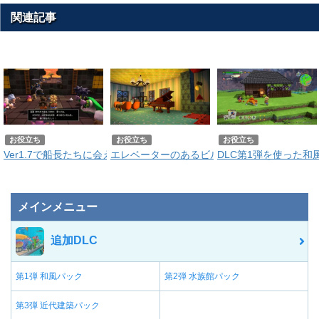
関連記事
お役立ち
お役立ち
お役立ち
Ver1.7で船長たちに会える！方舟イベントの進め方を解説！
エレベーターのあるビルの作りかた｜DLC第3
DLC第1弾を使った
メインメニュー
追加DLC
第1弾 和風パック
第2弾 水族館パック
第3弾 近代建築パック