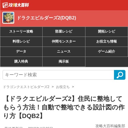
ドラクエビルダーズ2(DQB2)
ストーリー攻略
部屋レシピ
開拓レシピ
料理レシピ
仲間モンスター
お役立ち情報
データ
ニュース
ゲーム紹介
購入特典
掲示板
ドラゴンクエストビルダーズ2
お役立ち
【ドラクエビルダーズ2】住民に整地して
もらう方法！自動で整地できる設計図の作
り方【DQB2】
攻略大百科編集部