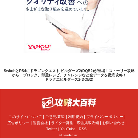
SwitchとPS4にドラゴンクエスト ビルダーズ2(DQB2)が登場！ストーリー攻略
から、ブロック、部屋レシピ、チャレンジなど全データを徹底攻略！
ドラクエビルダーズ2(DQB2)
このサイトについて
ご意見/要望
利用規約
プライバシーポリシー
広告ポリシー
運営会社
ライター募集
広告掲載依頼
お問い合わせ
Twitter
YouTube
RSS
© Zender inc.