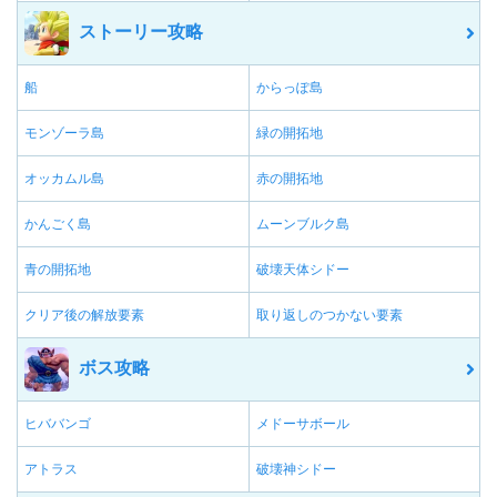
ストーリー攻略
船
からっぽ島
モンゾーラ島
緑の開拓地
オッカムル島
赤の開拓地
かんごく島
ムーンブルク島
青の開拓地
破壊天体シドー
クリア後の解放要素
取り返しのつかない要素
ボス攻略
ヒババンゴ
メドーサボール
アトラス
破壊神シドー