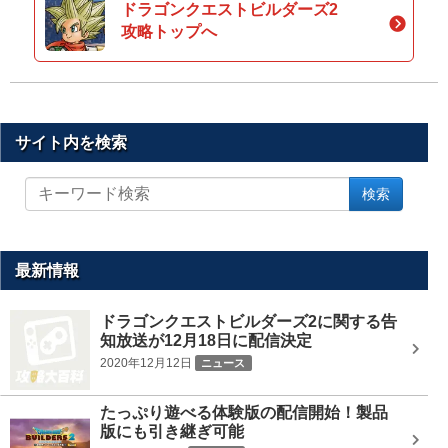
ドラゴンクエストビルダーズ2
攻略トップへ
サイト内を検索
サ
検索
イ
ト
内
を
最新情報
検
索
ドラゴンクエストビルダーズ2に関する告
知放送が12月18日に配信決定
2020年12月12日
ニュース
たっぷり遊べる体験版の配信開始！製品
版にも引き継ぎ可能