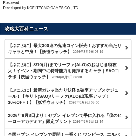
Reserved.
Developed by KOEI TECMO GAMES CO.,LTD.
攻略大百科ニュース
【ぷにぷに】最大300連の鬼連コイン販売！おすすめ当たり
キャラと中身！【妖怪ウォッチ】
2026年8月9日 06:19
【ぷにぷに】8/10(月)までリーファ(ALO)のおはじき特攻
大！イベント期間中に特殊能力を発揮するキャラ｜SAOコ
ラボ【妖怪ウォッチ】
2026年8月9日 06:00
【ぷにぷに】最新ガシャ当たり妖怪＆確率アップスケジュ
ール！【キリト(SAO)/リーファ(ALO)出現率アップ！
30%OFF！】【妖怪ウォッチ】
2026年8月9日 05:00
2026年8月8日より！セブン‐イレブンで手に入れる「僕のヒ
ーローアカデミア」限定プリント
2026年8月8日 22:14
全国セブン‐イレブンで展開！一番くじ ワンピース -エルバ