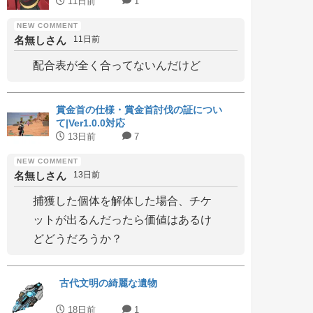
11日前
1
名無しさん
11日前
配合表が全く合ってないんだけど
賞金首の仕様・賞金首討伐の証につい
て|Ver1.0.0対応
13日前
7
名無しさん
13日前
捕獲した個体を解体した場合、チケ
ットが出るんだったら価値はあるけ
どどうだろうか？
古代文明の綺麗な遺物
18日前
1