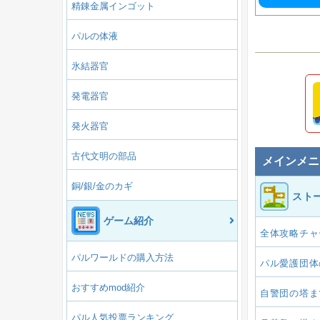
精錬金属インゴット
パルの体液
氷結器官
発電器官
発火器官
古代文明の部品
メインメニ
銅/銀/金のカギ
スト
ゲーム紹介
全体攻略チャ
パルワールドの購入方法
パル愛護団体
おすすめmod紹介
自警団の塔ま
パル人気投票ランキング