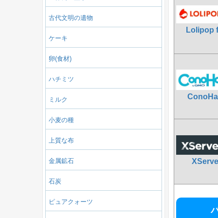
古代文明の遺物
Lolipop 
ケーキ
卵(食材)
ハチミツ
ConoHa
ミルク
小麦の種
上質な布
金属鉱石
XServ
石炭
ピュアクォーツ