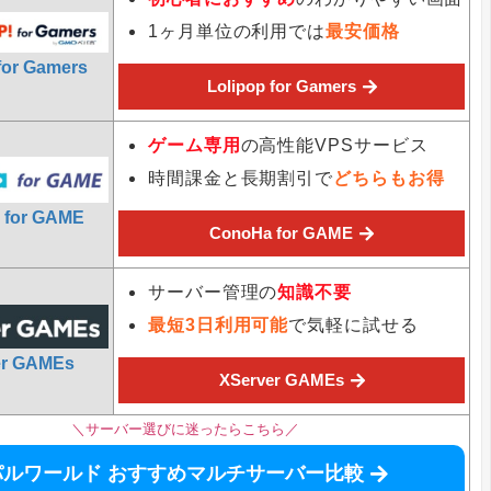
1ヶ月単位の利用では
最安価格
for Gamers
Lolipop for Gamers
ゲーム専用
の高性能VPSサービス
時間課金と長期割引で
どちらもお得
 for GAME
ConoHa for GAME
サーバー管理の
知識不要
最短3日利用可能
で気軽に試せる
er GAMEs
XServer GAMEs
＼サーバー選びに迷ったらこちら／
パルワールド おすすめマルチサーバー比較