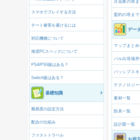
月花衆の塔ま
スマホでプレイする方法
盟約の塔まで
チート被害を避けるには
デー
対応機種について
マップまとめ
推奨PCスペックについて
パル出現場所
PS4/PS5版はある？
パッシブスキ
Switch版はある？
テクノロジー
基礎知識
素材一覧
難易度の設定方法
防具一覧
配合の仕組み
設計図一覧
ファストトラベル
お役