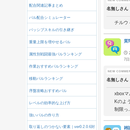
配合関連記事まとめ
名無しさん
パル配合シミュレーター
チルウ
パッシブスキルの引き継ぎ
質
重量上限を増やせるパル
属性別戦闘最強パルランキング
7日
作業おすすめパルランキング
移動パルランキング
名無しさん
序盤攻略おすすめパル
xbo
Kのよ
レベルの効率的な上げ方
制限っ..
強いパルの作り方
取り返しのつかない要素｜ver0.2.0.6対
雑