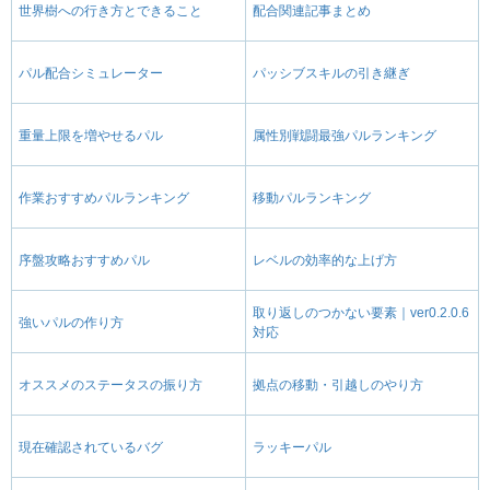
世界樹への行き方とできること
配合関連記事まとめ
パル配合シミュレーター
パッシブスキルの引き継ぎ
重量上限を増やせるパル
属性別戦闘最強パルランキング
作業おすすめパルランキング
移動パルランキング
序盤攻略おすすめパル
レベルの効率的な上げ方
取り返しのつかない要素｜ver0.2.0.6
強いパルの作り方
対応
オススメのステータスの振り方
拠点の移動・引越しのやり方
現在確認されているバグ
ラッキーパル