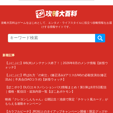
攻略大百科はゲームをはじめとして、エンタメ・ライフスタイルに役立つ攻略情報をお届
けする情報サイトです。
新着記事
【ぷにぷに】8/6(木)メンテナンス終了！｜2026年8月のメンテ情報【妖怪ウ
ォッチ】
【ぷにぷに】呼ばれ方「の剣士」(修正済み)/アリス(UW)の必殺技演出(修正
済み)｜不具合(SAOコラボ)【妖怪ウォッチ】
【ぽこポケ】DLC(エキスパンションパス)情報まとめ！第1弾は8月5日配信
｜価格・配信日・追加内容一覧【ぽこあポケモン】
映画『クレヨンしんちゃん』公開記念！池袋で限定「チケット風カード」が
もらえる連動キャンペーン
【カラフルピーチ】JR3社とのタイアップキャンペーン開催！限定グッズや