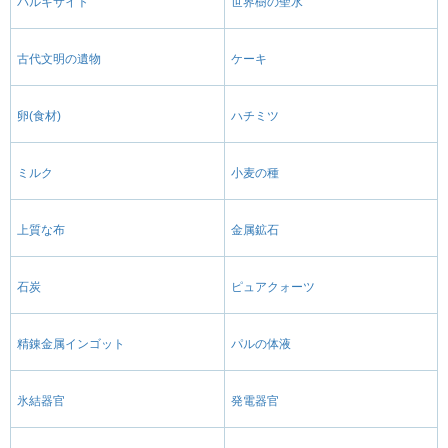
パルキサイト
世界樹の聖水
古代文明の遺物
ケーキ
卵(食材)
ハチミツ
ミルク
小麦の種
上質な布
金属鉱石
石炭
ピュアクォーツ
精錬金属インゴット
パルの体液
氷結器官
発電器官