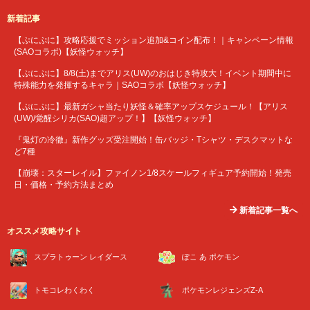
新着記事
【ぷにぷに】攻略応援でミッション追加&コイン配布！｜キャンペーン情報
(SAOコラボ)【妖怪ウォッチ】
【ぷにぷに】8/8(土)までアリス(UW)のおはじき特攻大！イベント期間中に
特殊能力を発揮するキャラ｜SAOコラボ【妖怪ウォッチ】
【ぷにぷに】最新ガシャ当たり妖怪＆確率アップスケジュール！【アリス
(UW)/覚醒シリカ(SAO)超アップ！】【妖怪ウォッチ】
『鬼灯の冷徹』新作グッズ受注開始！缶バッジ・Tシャツ・デスクマットな
ど7種
【崩壊：スターレイル】ファイノン1/8スケールフィギュア予約開始！発売
日・価格・予約方法まとめ
新着記事一覧へ
オススメ攻略サイト
スプラトゥーン レイダース
ぽこ あ ポケモン
トモコレわくわく
ポケモンレジェンズZ-A