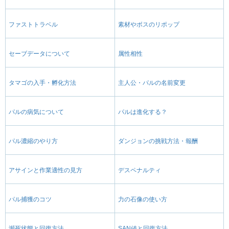
ファストトラベル
素材やボスのリポップ
セーブデータについて
属性相性
タマゴの入手・孵化方法
主人公・パルの名前変更
パルの病気について
パルは進化する？
パル濃縮のやり方
ダンジョンの挑戦方法・報酬
アサインと作業適性の見方
デスペナルティ
パル捕獲のコツ
力の石像の使い方
瀕死状態と回復方法
SAN値と回復方法