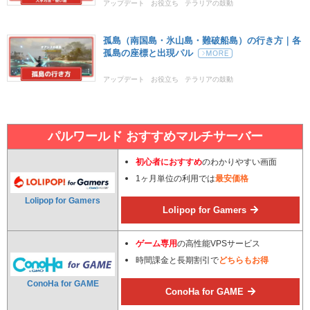
アップデート
お役立ち
テラリアの鼓動
孤島（南国島・氷山島・難破船島）の行き方｜各
孤島の座標と出現パル
アップデート
お役立ち
テラリアの鼓動
パルワールド おすすめマルチサーバー
初心者におすすめ
のわかりやすい画面
1ヶ月単位の利用では
最安価格
Lolipop for Gamers
Lolipop for Gamers
ゲーム専用
の高性能VPSサービス
時間課金と長期割引で
どちらもお得
ConoHa for GAME
ConoHa for GAME