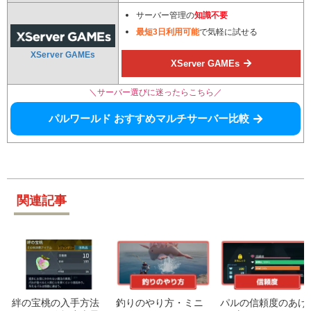
サーバー管理の
知識不要
最短3日利用可能
で気軽に試せる
XServer GAMEs
XServer GAMEs
＼サーバー選びに迷ったらこちら／
パルワールド おすすめマルチサーバー比較
関連記事
絆の宝桃の入手方法
釣りのやり方・ミニ
パルの信頼度のあげ