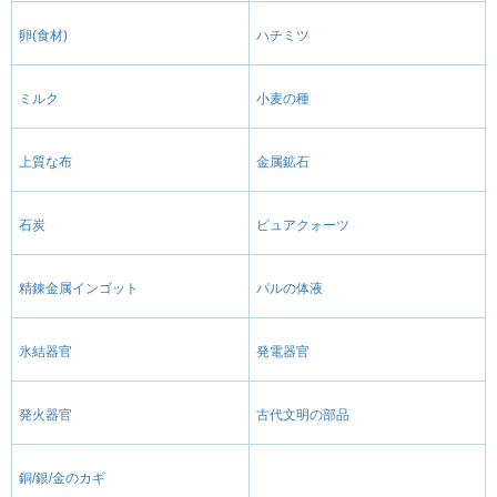
卵(食材)
ハチミツ
ミルク
小麦の種
上質な布
金属鉱石
石炭
ピュアクォーツ
精錬金属インゴット
パルの体液
氷結器官
発電器官
発火器官
古代文明の部品
銅/銀/金のカギ