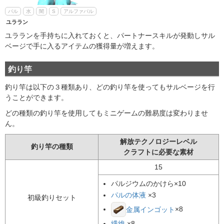
パル
水
闇
S
アルファパル
ユララン
手作業
水やり
製薬
運搬
ユラランを手持ちに入れておくと、パートナースキルが発動しサル
ベージで手に入るアイテムの獲得量が増えます。
釣り竿
釣り竿は以下の３種類あり、どの釣り竿を使ってもサルベージを行
うことができます。
どの種類の釣り竿を使用してもミニゲームの難易度は変わりませ
ん。
解放テクノロジーレベル
釣り竿の種類
クラフトに必要な素材
15
パルジウムのかけら
×10
パルの体液
×3
初級釣りセット
×8
金属インゴット
繊維
×8