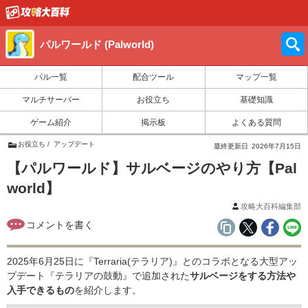
パルワールド (Palworld)
パル一覧
配合ツール
マップ一覧
マルチサーバー
お役立ち
基礎知識
ゲーム紹介
掲示板
よくある質問
お役立ち
アップデート
最終更新日
2026年7月15日
【パルワールド】サルベージのやり方【Pal
world】
攻略大百科編集部
2025年6月25日に『Terraria(テラリア)』とのコラボとなる大型アッ
プデート『テラリアの鼓動』で追加された
サルベージをする方法や
入手できるもの
を紹介します。