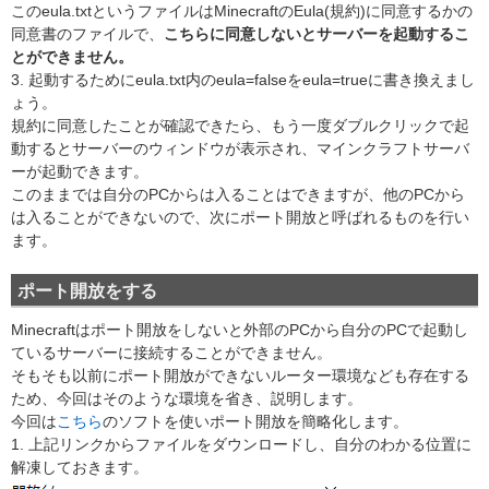
このeula.txtというファイルはMinecraftのEula(規約)に同意するかの
同意書のファイルで、
こちらに同意しないとサーバーを起動するこ
とができません。
3. 起動するためにeula.txt内のeula=falseをeula=trueに書き換えまし
ょう。
規約に同意したことが確認できたら、もう一度ダブルクリックで起
動するとサーバーのウィンドウが表示され、マインクラフトサーバ
ーが起動できます。
このままでは自分のPCからは入ることはできますが、他のPCから
は入ることができないので、次にポート開放と呼ばれるものを行い
ます。
ポート開放をする
Minecraftはポート開放をしないと外部のPCから自分のPCで起動し
ているサーバーに接続することができません。
そもそも以前にポート開放ができないルーター環境なども存在する
ため、今回はそのような環境を省き、説明します。
今回は
こちら
のソフトを使いポート開放を簡略化します。
1. 上記リンクからファイルをダウンロードし、自分のわかる位置に
解凍しておきます。