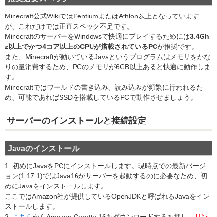
Minecraft公式WikiではPentiumまたはAthlon以上となっています
が、これだけでは正直スペック不足です。
MinecraftのサーバーをWindowsで快適にプレイするためには
3.4Gh
z以上でかつ4コア以上のCPUが搭載されているPC
が推奨です。
また、Minecraftが動いているJavaというプログラムはメモリをかな
りの量消費するため、PCのメモリが6GB以上あると快適に動作しま
す。
Minecraftではワールドの書き込み、読み込みが頻繁に行われるた
め、可能であればSSDを搭載しているPCで動作させましょう。
サーバーのインストールと接続設定
Javaのインストール
1. 初めにJavaをPCにインストールします。現時点での最新バージ
ョン(1.17.1)ではJava16がサーバーを起動するのに必要なため、初
めにJavaをインストールします。
ここではAmazon社が提供しているOpenJDKと呼ばれるJavaをイン
ストールします。
2.
こちら
からAmazon Coretto 16をダウンロードするを押し、
リン