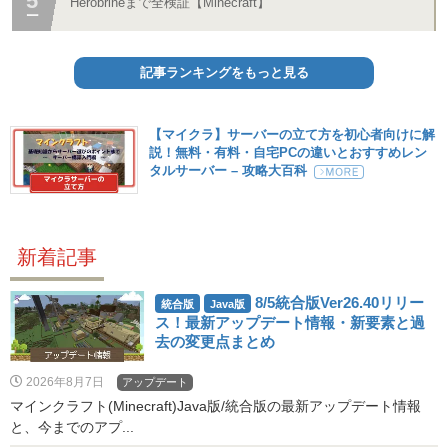
Herobrineまで全検証【Minecraft】
記事ランキングをもっと見る
【マイクラ】サーバーの立て方を初心者向けに解
説！無料・有料・自宅PCの違いとおすすめレン
タルサーバー – 攻略大百科
新着記事
8/5統合版Ver26.40リリー
統合版
Java版
ス！最新アップデート情報・新要素と過
去の変更点まとめ
2026年8月7日
アップデート
マインクラフト(Minecraft)Java版/統合版の最新アップデート情報
と、今までのアプ...