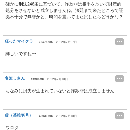
確かに刑法246条に基づいて、詐欺罪は相手を欺いて財産的
処分をさせないと成立しませんね。法廷まで来たところで証
拠不十分で無罪かと。時間を置いてまた試したらどうかな？
狂ったマイクラ
22a7ec85
2022年7月27日
詳しいですね〜
名無しさん
c50dbefb
2022年7月18日
ちなみに損失が生まれていないと詐欺罪は成立しません
虚（某推壱号）
489d9796
2022年7月18日
ワロタ