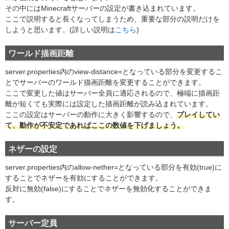
その中にはMinecraftサーバーの設定が書き込まれています。
ここで説明すると長くなってしまうため、重要な部分の説明だけを
しようと思います。(詳しい説明は
こちら
)
ワールド描画距離
server.properties内のview-distance=となっている部分を変更するこ
とでサーバーのワールド描画距離を変更することができます。
ここで変更した値はサーバー全員に適応されるので、極端に描画距
離が短くても実際には設定した描画距離が読み込まれています。
ここの設定はサーバーの動作に大きく影響するので、
プレイしてい
て、動作が不安定であればここの数値を下げましょう。
ネザーの設定
server.properties内のallow-nether=となっている部分を有効(true)に
することでネザーを有効にすることができます。
反対に無効(false)にすることでネザーを無効化することができま
す。
サーバー定員