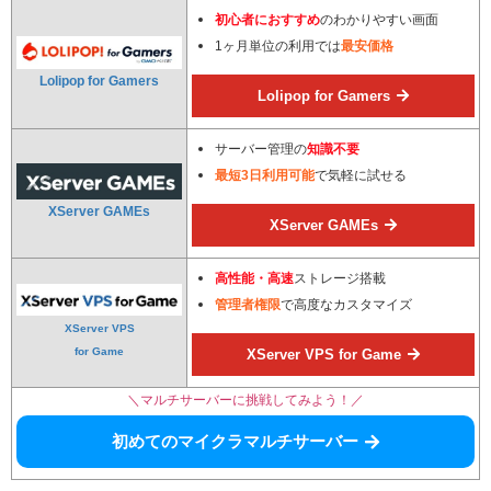
初心者におすすめ
のわかりやすい画面
1ヶ月単位の利用では
最安価格
Lolipop for Gamers
Lolipop for Gamers
サーバー管理の
知識不要
最短3日利用可能
で気軽に試せる
XServer GAMEs
XServer GAMEs
高性能・高速
ストレージ搭載
管理者権限
で高度なカスタマイズ
XServer VPS
for Game
XServer VPS for Game
＼マルチサーバーに挑戦してみよう！／
初めてのマイクラマルチサーバー