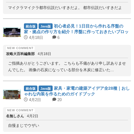
マイクラマイクラ都市伝説だいすきだよ。 都市伝説だいすきだよ
初心者必見！1日目から作れる序盤の
統合版
Java版
家・拠点の作り方を紹介！序盤に作っておきたいブロッ
クも紹介！
4月18日
6
攻略大百科編集部
4月18日
ご指摘ありがとうございます。 こちらも不備があり申し訳ありませ
んでした。 画像の石炭になっている部分を木炭に修正いた...
家具・家電の建築アイデア全28種｜おし
統合版
Java版
ゃれな内装を作るためのガイドブック
4月2日
20
名無しさん
4月2日
自慢まじでウザい