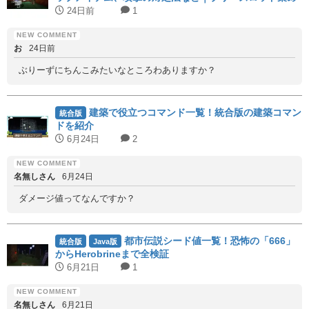
に必須！
24日前
1
お
24日前
ぶりーずにちんこみたいなところわありますか？
建築で役立つコマンド一覧！統合版の建築コマン
統合版
ドを紹介
6月24日
2
名無しさん
6月24日
ダメージ値ってなんですか？
都市伝説シード値一覧！恐怖の「666」
統合版
Java版
からHerobrineまで全検証
6月21日
1
名無しさん
6月21日