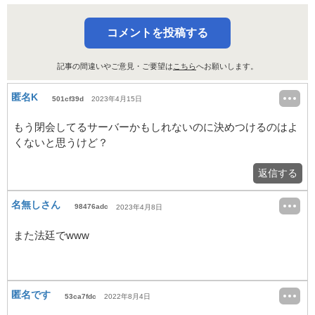
コメントを投稿する
記事の間違いやご意見・ご要望は
こちら
へお願いします。
匿名K
501cf39d
2023年4月15日
もう閉会してるサーバーかもしれないのに決めつけるのはよ
くないと思うけど？
返信する
名無しさん
98476adc
2023年4月8日
また法廷でwww
匿名です
53ca7fdc
2022年8月4日