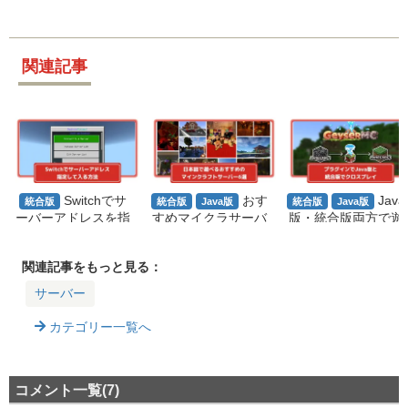
関連記事
Switchでサ
おす
Java
統合版
統合版
Java版
統合版
Java版
ーバーアドレスを指
すめマイクラサーバ
版・統合版両方で遊
定して入る方法まと
ー6選（生活・RP
べるようになるプラ
め｜BedrockConnec
G・建国系等）！日
グイン『GeyserM
tのDNS設定も解説
本語で遊べる無料サ
C』『Floodgate』を
関連記事をもっと見る：
ーバーを紹介
紹介
サーバー
カテゴリー一覧へ
コメント一覧(7)