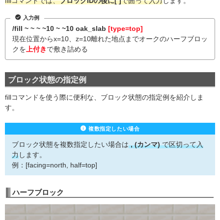
fillコマンドでは、
ブロックIDの後に[ ]
で囲って入力
します。
入力例
/fill ~ ~ ~ ~10 ~ ~10 oak_slab
[type=top]
現在位置からx=10、z=10離れた地点までオークのハーフブロッ
クを
上付き
で敷き詰める
ブロック状態の指定例
fillコマンドを使う際に便利な、ブロック状態の指定例を紹介しま
す。
複数指定したい場合
ブロック状態を複数指定したい場合は
, (カンマ)
で区切って入
力
します。
例：[facing=north, half=top]
ハーフブロック