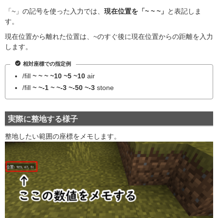
「~」の記号を使った入力では、
現在位置を「~ ~ ~」
と表記しま
す。
現在位置から離れた位置は、~のすぐ後に現在位置からの距離を入力
します。
相対座標での指定例
/fill
~ ~ ~ ~10 ~5 ~10
air
/fill
~ ~-1 ~ ~-3 ~-50 ~-3
stone
実際に整地する様子
整地したい範囲の座標をメモします。