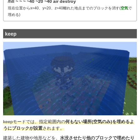
/fill ~ ~ ~ ~40 ~20 ~40 air destroy
現在位置からx=40、y=20、z=40離れた地点までのブロックを消す(
空気
で
埋める)
keep
keepモードでは、指定範囲内の
何もない場所(空気のみ)を埋めるよ
うにブロックが設置
されます。
建築した建物や地形などを、
水没させたり他のブロックで埋めたり