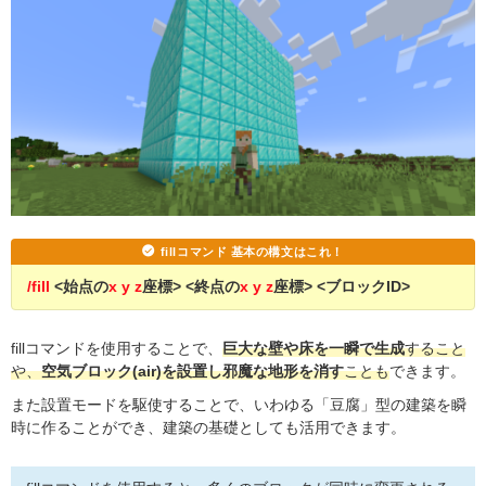
fillコマンド 基本の構文はこれ！
/fill
<始点の
x y z
座標> <終点の
x y z
座標> <ブロックID>
fillコマンドを使用することで、
巨大な壁や床を一瞬で生成
すること
や、
空気ブロック(air)を設置し邪魔な地形を消す
ことも
できます。
また設置モードを駆使することで、いわゆる「豆腐」型の建築を瞬
時に作ることができ、建築の基礎としても活用できます。