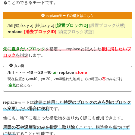
る
ことのできるモードです。
replaceモードの構文はこちら
/fill [始点x y z] [終点x y z]
[設置ブロックID]
[設置ブロック状態]
replace
[消去ブロックID]
[消去ブロック状態]
先に置きたいブロック
を指定し、replaceと記入した
後に消したいブ
ロック
を指定
します。
入力例
/fill ~ ~ ~ ~40 ~-20 ~40
air
replace
stone
現在位置からx=40、y=-20、z=40離れた地点までの範囲の
石
のみを消す
(
空気
に変える)
replaceモードは
建築に使用した
特定のブロックのみを別のブロック
へ変更したい場合に便利
です。
他にも、地下に埋まった構造物を掘りぬく際にも使用できます。
周囲の石や深層岩のみを指定し取り除く
ことで、構造物を傷つけず
に整地
することが可能です。