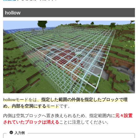
hollow
hollowモードをは、
指定した範囲の外側を指定したブロックで埋
め、内部を空洞にする
モード
です。
内側は空気ブロックへ置き換えられるため、指定範囲内に
元々設置
されていたブロックは消える
ことに注意してください。
入力例