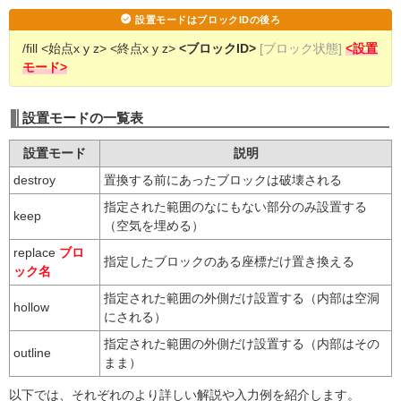
設置モードはブロックIDの後ろ
/fill <始点x y z> <終点x y z>
<ブロックID>
[ブロック状態]
<設置
モード>
設置モードの一覧表
設置モード
説明
destroy
置換する前にあったブロックは破壊される
指定された範囲のなにもない部分のみ設置する
keep
（空気を埋める）
replace
ブロ
指定したブロックのある座標だけ置き換える
ック名
指定された範囲の外側だけ設置する（内部は空洞
hollow
にされる）
指定された範囲の外側だけ設置する（内部はその
outline
まま）
以下では、それぞれのより詳しい解説や入力例を紹介します。