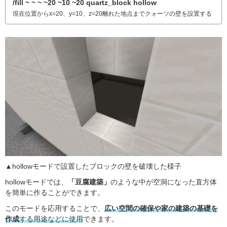
/fill ~ ~ ~ ~20 ~10 ~20 quartz_block hollow
現在位置からx=20、y=10、z=20離れた地点までクォーツの壁を設置する
▲hollowモードで設置したブロックの壁を破壊した様子
hollowモードでは、
「豆腐建築」
のような中が空洞になった直方体
を簡単に作ることができます。
このモードを応用することで、
広い空間の確保や家の建築の基礎を
作成
する用途などに使用
できます。