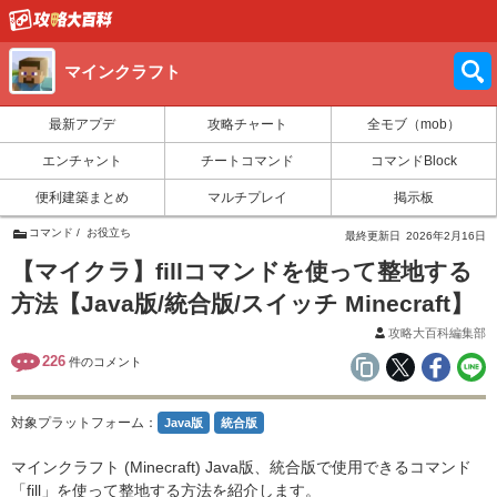
マインクラフト
最新アプデ
攻略チャート
全モブ（mob）
エンチャント
チートコマンド
コマンドBlock
便利建築まとめ
マルチプレイ
掲示板
コマンド
お役立ち
最終更新日
2026年2月16日
【マイクラ】fillコマンドを使って整地する
方法【Java版/統合版/スイッチ Minecraft】
攻略大百科編集部
226
件のコメント
対象プラットフォーム：
Java版
統合版
マインクラフト (Minecraft) Java版、統合版で使用できるコマンド
「fill」を使って整地する方法を紹介します。