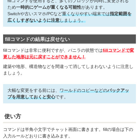
fillコマンドを使用すると、多くのブロックが同時に変更される
ため
一時的にゲームが重くなる可能性
があります。
Switchや古いスマホ/PCなど
重くなりやすい端末では
指定範囲を
広くしすぎないように注意
しましょう。
fillコマンドの結果は戻せない
fillコマンドは非常に便利ですが、バニラの状態では
fillコマンドで変
更した地形は元に戻すことができません！
建築や地形、構造物などを間違って消してしまわないように注意し
ましょう。
大幅な変更をする前には、
ワールドのコピーなどの
バックアッ
プを用意しておくと安心
です。
使い方
コマンドは半角小文字でチャット画面に書きます。fillの場合は下の
入力ルールどおりに書き込みます。