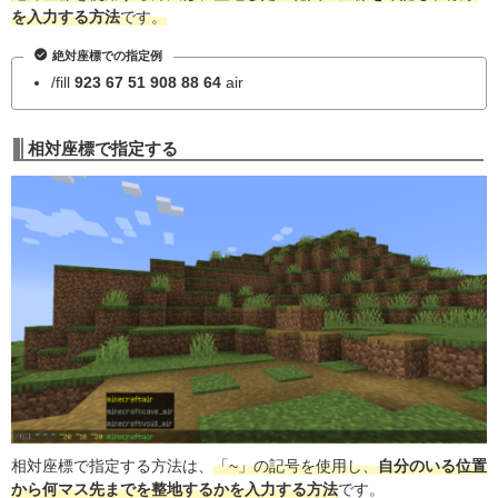
を入力する方法
です。
絶対座標での指定例
/fill
923 67 51 908 88 64
air
相対座標で指定する
相対座標で指定する方法は、
「~」の記号を使用し、
自分のいる位置
から何マス先までを整地するかを入力する方法
です。