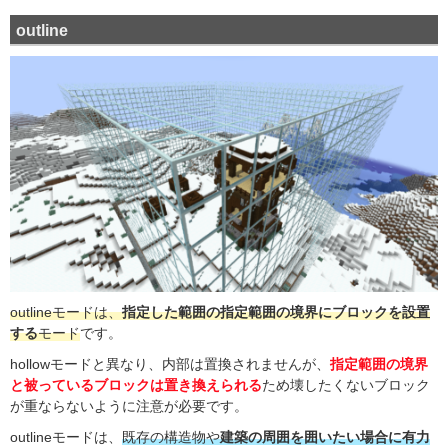
outline
outlineモードは、
指定した範囲の指定範囲の境界にブロックを設置
する
モード
です。
hollowモードと異なり、内部は置換されませんが、
指定範囲の境界
と被っているブロックは置き換えられる
ため壊したくないブロック
が重ならないように注意が必要です。
outlineモードは、
既存の構造物や
建築の周囲を囲いたい場合に有力