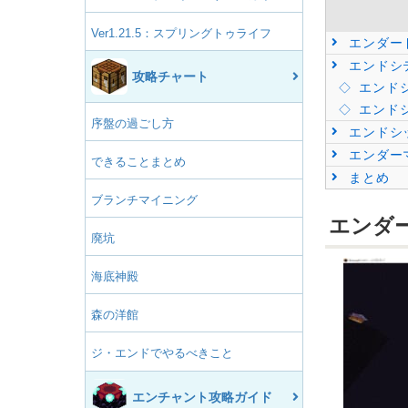
Ver1.21.5：スプリングトゥライフ
エンダー
エンドシ
攻略チャート
エンド
エンドシ
序盤の過ごし方
エンドシ
エンダー
できることまとめ
まとめ
ブランチマイニング
エンダ
廃坑
海底神殿
森の洋館
ジ・エンドでやるべきこと
エンチャント攻略ガイド