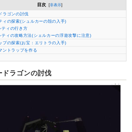
目次
[
非表示
]
ドラゴンの討伐
ティの探索(シュルカーの殻の入手)
シティの行き方
ティの攻略方法(シェルカーの浮遊攻撃に注意)
ップの探索(お宝：エリトラの入手)
マントラップを作る
ードラゴンの討伐