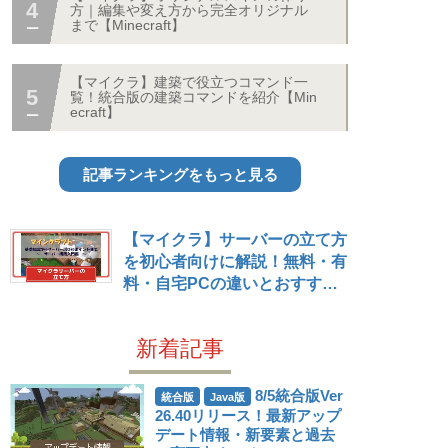
方｜編集や変え方から完全オリジナル
まで【Minecraft】
【マイクラ】建築で役立つコマンド一
覧！統合版の建築コマンドを紹介【Min
ecraft】
記事ランキングをもっと見る
【マイクラ】サーバーの立て方
を初心者向けに解説！無料・有
料・自宅PCの違いとおすすめ
レンタルサーバー – 攻略大百科
新着記事
8/5統合版Ver
統合版
Java版
26.40リリース！最新アップ
デート情報・新要素と過去