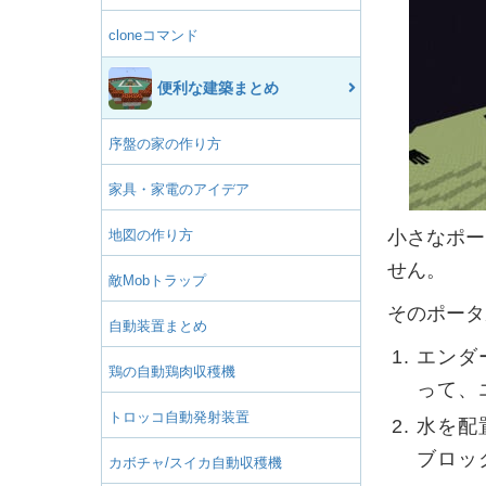
cloneコマンド
便利な建築まとめ
序盤の家の作り方
家具・家電のアイデア
地図の作り方
小さなポー
せん。
敵Mobトラップ
そのポータ
自動装置まとめ
エンダ
鶏の自動鶏肉収穫機
って、
トロッコ自動発射装置
水を配
ブロッ
カボチャ/スイカ自動収穫機