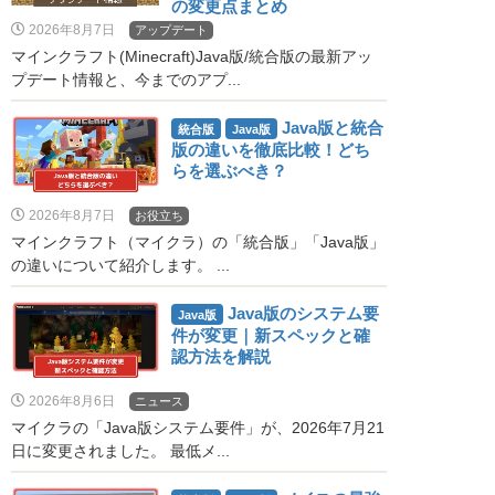
の変更点まとめ
2026年8月7日
アップデート
マインクラフト(Minecraft)Java版/統合版の最新アッ
プデート情報と、今までのアプ...
Java版と統合
統合版
Java版
版の違いを徹底比較！どち
らを選ぶべき？
2026年8月7日
お役立ち
マインクラフト（マイクラ）の「統合版」「Java版」
の違いについて紹介します。 ...
Java版のシステム要
Java版
件が変更｜新スペックと確
認方法を解説
2026年8月6日
ニュース
マイクラの「Java版システム要件」が、2026年7月21
日に変更されました。 最低メ...