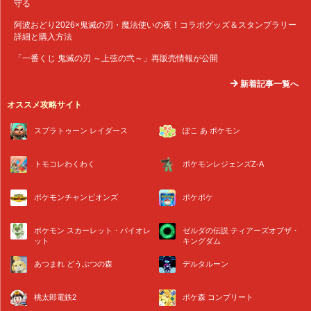
守る
阿波おどり2026×鬼滅の刃・魔法使いの夜！コラボグッズ＆スタンプラリー
詳細と購入方法
「一番くじ 鬼滅の刃 ～上弦の弐～」再販売情報が公開
新着記事一覧へ
オススメ攻略サイト
スプラトゥーン レイダース
ぽこ あ ポケモン
トモコレわくわく
ポケモンレジェンズZ-A
ポケモンチャンピオンズ
ポケポケ
ポケモン スカーレット・バイオレ
ゼルダの伝説 ティアーズオブザ・
ット
キングダム
あつまれ どうぶつの森
デルタルーン
桃太郎電鉄2
ポケ森 コンプリート