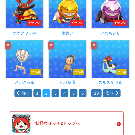
イサマシ
イサマシ
イサマシ
オオクワノ神
鬼食い
いのちとり
E
E
E
フシギ
フシギ
フシギ
さかさっ傘
化け草履
ズルズルづる
...
前へ
1
2
3
4
5
6
19
次へ
妖怪ウォッチ2トップへ