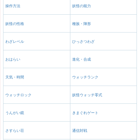
操作方法
妖怪の能力
妖怪の性格
種族・陣形
わざレベル
ひっさつわざ
おはらい
進化・合成
天気・時間
ウォッチランク
ウォッチロック
妖怪ウォッチ零式
うんがい鏡
きまぐれゲート
さすらい荘
通信対戦