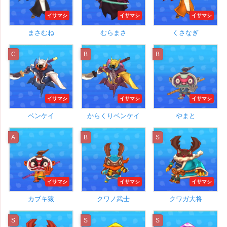
イサマシ
イサマシ
イサマシ
まさむね
むらまさ
くさなぎ
C
B
B
イサマシ
イサマシ
イサマシ
ベンケイ
からくりベンケイ
やまと
A
B
S
イサマシ
イサマシ
イサマシ
カブキ猿
クワノ武士
クワガ大将
S
S
S