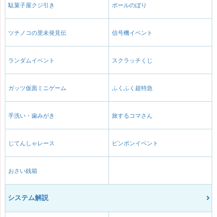
駄菓子屋クジ引き
ポールのぼり
ツチノコの里未発見伝
信号機イベント
ランダムイベント
スクラッチくじ
ガッツ仮面ミニゲーム
ふくふく超特急
手洗い・歯みがき
旅するコマさん
じてんしゃレース
ピンポンイベント
おさい銭箱
システム解説