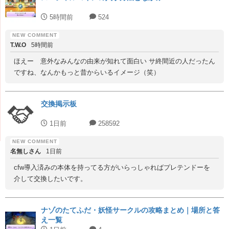
5時間前
524
T.W.O
5時間前
ほえー 意外なみんなの由来が知れて面白い サ終間近の人だったん
ですね、なんかもっと昔からいるイメージ（笑）
交換掲示板
1日前
258592
名無しさん
1日前
cfw導入済みの本体を持ってる方がいらっしゃればプレテンドーを
介して交換したいです。
ナゾのたてふだ・妖怪サークルの攻略まとめ｜場所と答
え一覧