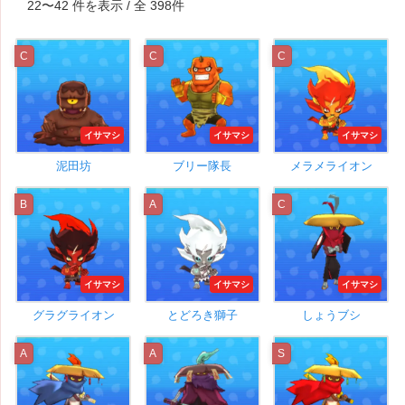
22
〜
42
件を表示 / 全
398
件
C
C
C
イサマシ
イサマシ
イサマシ
泥田坊
ブリー隊長
メラメライオン
B
A
C
イサマシ
イサマシ
イサマシ
グラグライオン
とどろき獅子
しょうブシ
A
A
S