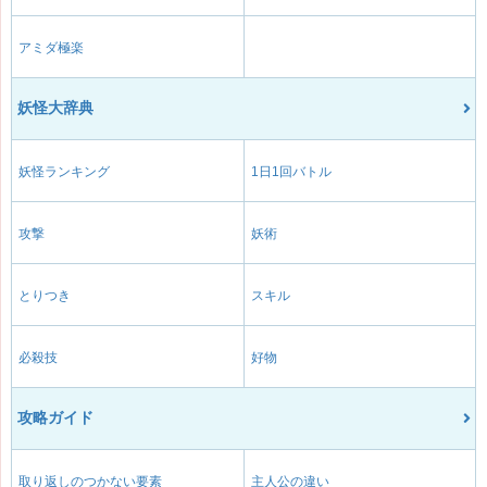
アミダ極楽
妖怪大辞典
妖怪ランキング
1日1回バトル
攻撃
妖術
とりつき
スキル
必殺技
好物
攻略ガイド
取り返しのつかない要素
主人公の違い