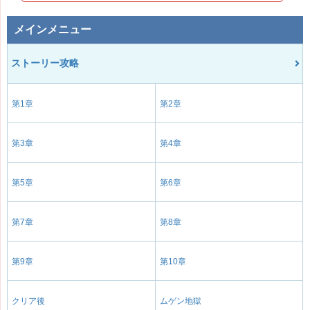
メインメニュー
ストーリー攻略
第1章
第2章
第3章
第4章
第5章
第6章
第7章
第8章
第9章
第10章
クリア後
ムゲン地獄