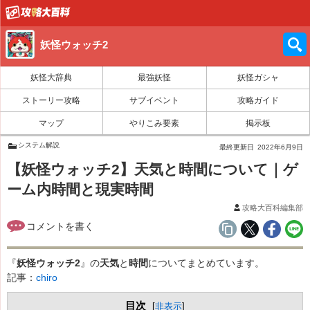
妖怪ウォッチ2
妖怪大辞典
最強妖怪
妖怪ガシャ
ストーリー攻略
サブイベント
攻略ガイド
マップ
やりこみ要素
掲示板
システム解説
最終更新日
2022年6月9日
【妖怪ウォッチ2】天気と時間について｜ゲ
ーム内時間と現実時間
攻略大百科編集部
『
妖怪ウォッチ2
』の
天気
と
時間
についてまとめています。
記事：
chiro
目次
[
非表示
]