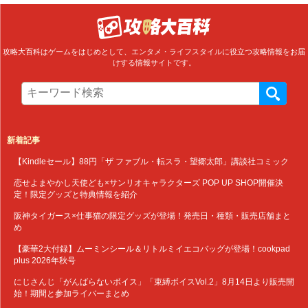
攻略大百科はゲームをはじめとして、エンタメ・ライフスタイルに役立つ攻略情報をお届
けする情報サイトです。
新着記事
【Kindleセール】88円「ザ ファブル・転スラ・望郷太郎」講談社コミック
恋せよまやかし天使ども×サンリオキャラクターズ POP UP SHOP開催決
定！限定グッズと特典情報を紹介
阪神タイガース×仕事猫の限定グッズが登場！発売日・種類・販売店舗まと
め
【豪華2大付録】ムーミンシール＆リトルミイエコバッグが登場！cookpad
plus 2026年秋号
にじさんじ「がんばらないボイス」「束縛ボイスVol.2」8月14日より販売開
始！期間と参加ライバーまとめ