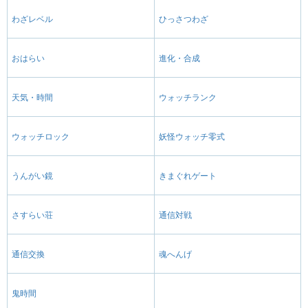
わざレベル
ひっさつわざ
おはらい
進化・合成
天気・時間
ウォッチランク
ウォッチロック
妖怪ウォッチ零式
うんがい鏡
きまぐれゲート
さすらい荘
通信対戦
通信交換
魂へんげ
鬼時間