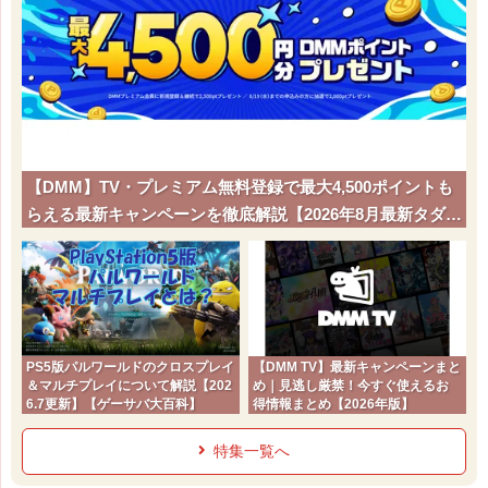
【DMM】TV・プレミアム無料登録で最大4,500ポイントも
らえる最新キャンペーンを徹底解説【2026年8月最新タダポ
チ】
PS5版パルワールドのクロスプレイ
【DMM TV】最新キャンペーンまと
＆マルチプレイについて解説【202
め｜見逃し厳禁！今すぐ使えるお
6.7更新】【ゲーサバ大百科】
得情報まとめ【2026年版】
特集一覧へ