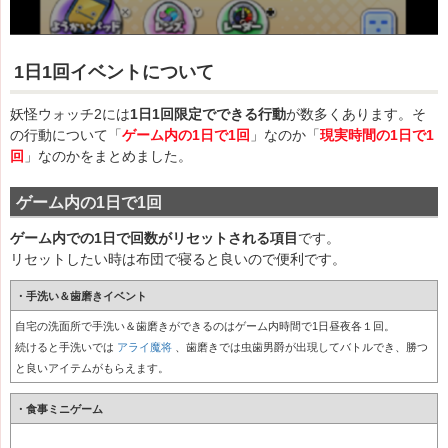
1日1回イベントについて
妖怪ウォッチ2には
1日1回限定でできる行動
が数多くあります。そ
の行動について「
ゲーム内の1日で1回
」なのか「
現実時間の1日で1
回
」なのかをまとめました。
ゲーム内の1日で1回
ゲーム内での1日で回数がリセットされる項目
です。
リセットしたい時は布団で寝ると良いので便利です。
・手洗い＆歯磨きイベント
自宅の洗面所で手洗い＆歯磨きができるのはゲーム内時間で1日昼夜各１回。
続けると手洗いでは
アライ魔将
、歯磨きでは
虫歯男爵
が出現してバトルでき、勝つ
と良いアイテムがもらえます。
・食事ミニゲーム