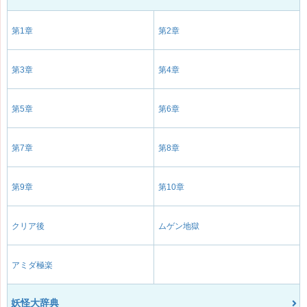
第1章
第2章
第3章
第4章
第5章
第6章
第7章
第8章
第9章
第10章
クリア後
ムゲン地獄
アミダ極楽
妖怪大辞典