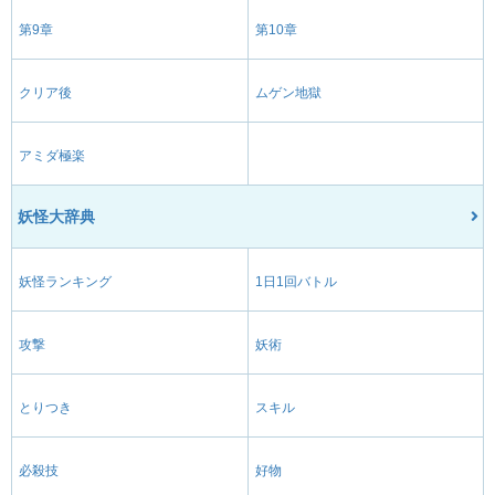
第9章
第10章
クリア後
ムゲン地獄
アミダ極楽
妖怪大辞典
妖怪ランキング
1日1回バトル
攻撃
妖術
とりつき
スキル
必殺技
好物