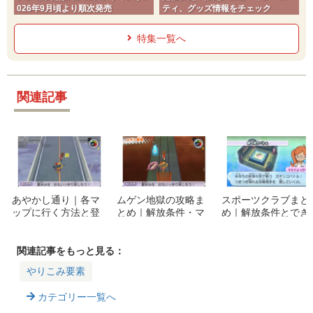
026年9月頃より順次発売
ティ、グッズ情報をチェック
特集一覧へ
関連記事
あやかし通り｜各マ
ムゲン地獄の攻略ま
スポーツクラブまと
ップに行く方法と登
とめ｜解放条件・マ
め｜解放条件とでき
場するボス
ップ・ボスの倒し方
ること
関連記事をもっと見る：
やりこみ要素
カテゴリー一覧へ