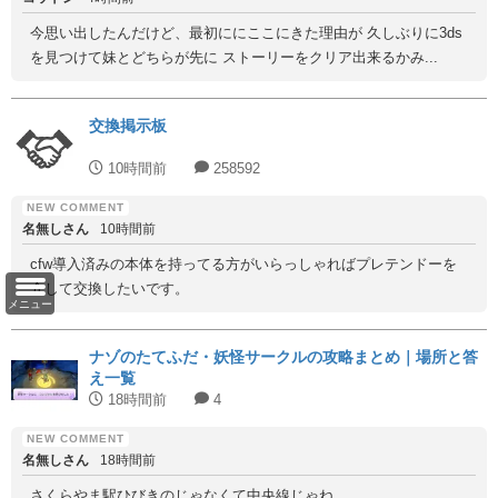
今思い出したんだけど、最初ににここにきた理由が 久しぶりに3ds
を見つけて妹とどちらが先に ストーリーをクリア出来るかみ...
交換掲示板
10時間前
258592
名無しさん
10時間前
cfw導入済みの本体を持ってる方がいらっしゃればプレテンドーを
介して交換したいです。
メニュー
ナゾのたてふだ・妖怪サークルの攻略まとめ｜場所と答
え一覧
18時間前
4
名無しさん
18時間前
さくらやま駅ひびきのじゃなくて中央線じゃね