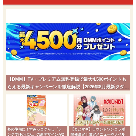
【DMM】TV・プレミアム無料登録で最大4,500ポイントも
らえる最新キャンペーンを徹底解説【2026年8月最新タダポ
チ】
冬の準備に！すみっコぐらし『レ
【まどマギ】ラウンドワンコラボ
ンジでゆたぽん』の新デザインが2
開催決定！限定メニューやノベル