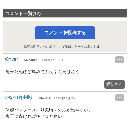
コメント一覧(12)
コメントを投稿する
記事の間違いやご意見・ご要望は
こちら
へお願いします。
狛?VIP
342dab8d
2024年12月23日
鬼玉死ぬほど集めてぶんぶん鳥は泣く
返信する
かなへび(本物)
a9fcd918
2024年12月20日
体感バスターズより鬼時間の方が出やすい。
鬼玉は多ければ多いほど良い