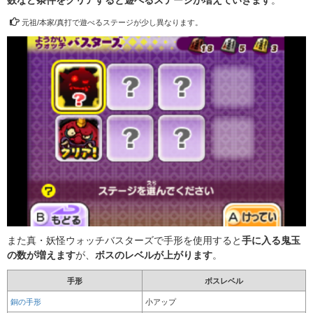
元祖/本家/真打で遊べるステージが少し異なります。
また真・妖怪ウォッチバスターズで手形を使用すると
手に入る鬼玉
の数が増えます
が、
ボスのレベルが上がります
。
手形
ボスレベル
銅の手形
小アップ