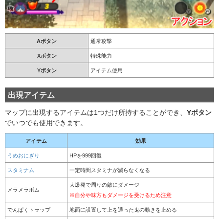
Aボタン
通常攻撃
Xボタン
特殊能力
Yボタン
アイテム使用
出現アイテム
マップに出現するアイテムは1つだけ所持することができ、
Yボタン
でいつでも使用できます。
アイテム
効果
うめおにぎり
HPを999回復
スタミナム
一定時間スタミナが減らなくなる
大爆発で周りの敵にダメージ
メラメラボム
※自分や味方もダメージを受けるため注意
でんぱくトラップ
地面に設置して上を通った鬼の動きを止める