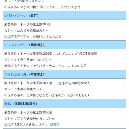
ガシャ：3つ星グルメガシャ
出現するレアな食べ物：
極上マグロ
、
まつたけ
など
のぼせトンマン
（真打）
解放条件：トータル鬼玉数300個
ガシャ：たんまり経験値ガシャ
出現するアイテム：各種けいけんちだま
ミツマタノヅチ
（元祖/真打）
解放条件：トータル鬼玉数1000個、ふしぎなレンズで30種類撮影
ガシャ：キラキラ光りものガシャ
出現するアイテム：そうびアイテム、たまにコインの欠片
つられたろう丸
（本家/真打）
解放条件：トータル鬼玉数1000個、いきものを30種類集めた
ガシャ：生命の神秘ガシャ
出現するもの：虫やさかななどいきものが出る(レアもあり)
青鬼
（元祖/本家/真打）
解放条件：トータル鬼玉数2000個
ガシャ：フシギ妖怪勢ぞろいガシャ
出現するSランク妖怪：
犬神
、
風魔猿