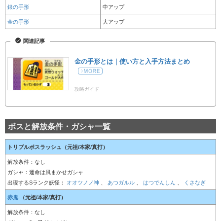
銀の手形
中アップ
金の手形
大アップ
関連記事
金の手形とは｜使い方と入手方法まとめ
攻略ガイド
ボスと解放条件・ガシャ一覧
トリプルボスラッシュ（元祖/本家/真打）
解放条件：なし
ガシャ：運命は風まかせガシャ
出現するSランク妖怪：
オオツノノ神
、
あつガルル
、
はつでんしん
、
くさなぎ
赤鬼
（元祖/本家/真打）
解放条件：なし