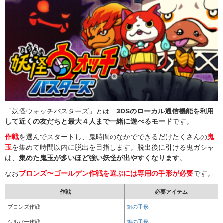
「妖怪ウォッチバスターズ」とは、
3DSのローカル通信機能を利用
して近くの友だちと最大４人まで一緒に遊べるモード
です。
作戦
を選んでスタートし、鬼時間のなかでできるだけたくさんの
鬼
玉
を集めて時間以内に脱出を目指します。脱出後に引ける鬼ガシャ
は、
集めた鬼玉が多いほど強い妖怪が出やすくなります
。
なお
ブロンズ〜ゴールデン作戦を選ぶには専用の手形が必要
です。
作戦
必要アイテム
ブロンズ作戦
銅の手形
シルバー作戦
銀の手形