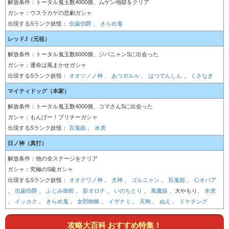
解放条件：トータル鬼玉数4000個、ムゲン地獄をクリア
ガシャ：ウスラカゲの悲劇ガシャ
出現するSランク妖怪：
虫歯伯爵
、
きらめ鬼
レッドJ
（元祖）
解放条件：トータル鬼玉数6000個、ジバニャンSに出会った
ガシャ：運命は風まかせガシャ
出現するSランク妖怪：
オオツノノ神
、
あつガルル
、
はつでんしん
、
くさなぎ
マイティドッグ
（本家）
解放条件：トータル鬼玉数4000個、コマさんSに出会った
ガシャ：もんげー！プリチーガシャ
出現するSランク妖怪：
百鬼姫
、
水虎
日ノ神
（真打）
解放条件：他の全ステージをクリア
ガシャ：究極のS級ガシャ
出現するSランク妖怪：
オオクワノ神
、
犬神
、
ゴルニャン
、
百鬼姫
、
心オバア
、
虫歯伯爵
、
ふじみ御前
、
影オロチ
、
いのちとり
、
風魔猿
、
大やもり
、
水虎
、
イッカク
、
きらめ鬼
、
女郎蜘蛛
、
イザナミ
、
天狗
、
ぬえ
、
ドケチング
攻略大百科 おすすめ特集！