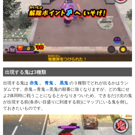
出現する鬼は3種類
出現する鬼は
赤鬼
、
青鬼
、
黒鬼
の３種類でどれが出るかはラン
ダムです。赤鬼→青鬼→黒鬼の順番に強くなりますが、どの鬼にせ
よ2体同時に戦うことになるとかなりきついため、できるだけ次の鬼
が出現する前(各赤い目盛りに到達する前)にマップにいる鬼を倒し
ておきたいものです。