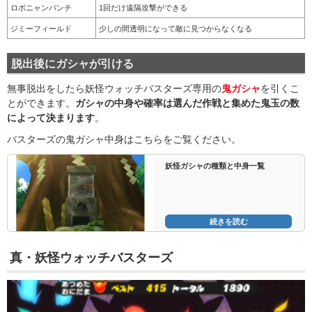
ロボニャンパンチ
1回だけ遠隔攻撃ができる
ジミーフィールド
少しの間透明になって敵に見つからなくなる
脱出後にガシャが引ける
無事脱出をしたら妖怪ウォッチバスターズ専用の
鬼ガシャ
を引くこ
とができます。
ガシャの中身や確率は選んだ作戦と集めた鬼玉の数
によって決まります
。
バスターズの鬼ガシャ中身はこちらをご覧ください。
妖怪ガシャの種類と中身一覧
続きを読む
真・妖怪ウォッチバスターズ