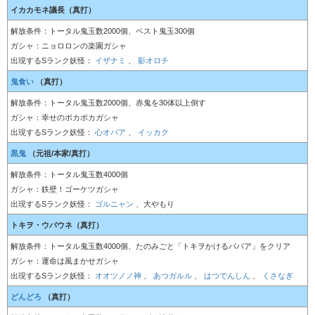
イカカモネ議長
（真打）
解放条件：トータル鬼玉数2000個、ベスト鬼玉300個
ガシャ：ニョロロンの楽園ガシャ
出現するSランク妖怪：
イザナミ
、
影オロチ
鬼食い
（真打）
解放条件：トータル鬼玉数2000個、赤鬼を30体以上倒す
ガシャ：幸せのポカポカガシャ
出現するSランク妖怪：
心オバア
、
イッカク
黒鬼
（元祖/本家/真打）
解放条件：トータル鬼玉数4000個
ガシャ：鉄壁！ゴーケツガシャ
出現するSランク妖怪：
ゴルニャン
、
大やもり
トキヲ・ウバウネ
（真打）
解放条件：トータル鬼玉数4000個、たのみごと「トキヲかけるババア」をクリア
ガシャ：運命は風まかせガシャ
出現するSランク妖怪：
オオツノノ神
、
あつガルル
、
はつでんしん
、
くさなぎ
どんどろ
（真打）