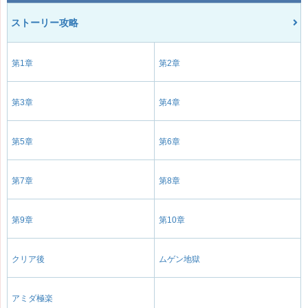
ストーリー攻略
第1章
第2章
第3章
第4章
第5章
第6章
第7章
第8章
第9章
第10章
クリア後
ムゲン地獄
アミダ極楽