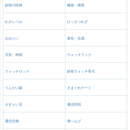
妖怪の性格
種族・陣形
わざレベル
ひっさつわざ
おはらい
進化・合成
天気・時間
ウォッチランク
ウォッチロック
妖怪ウォッチ零式
うんがい鏡
きまぐれゲート
さすらい荘
通信対戦
通信交換
魂へんげ