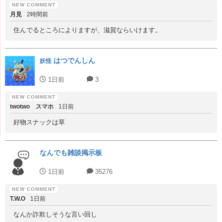
月見
2時間前
住んでるところによりますが、滋賀ならいけます。
はつでんしん
妖怪
1日前
3
twotwo スマホ
1日前
好物スナックは草
なんでも雑談掲示板
1日前
35276
T.W.O
1日前
なんか詐欺しそうな言い回し