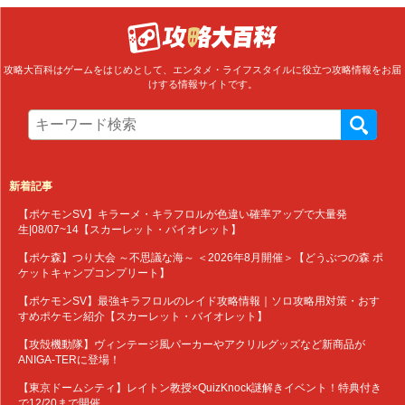
攻略大百科はゲームをはじめとして、エンタメ・ライフスタイルに役立つ攻略情報をお届
けする情報サイトです。
新着記事
【ポケモンSV】キラーメ・キラフロルが色違い確率アップで大量発
生|08/07~14【スカーレット・バイオレット】
【ポケ森】つり大会 ～不思議な海～ ＜2026年8月開催＞【どうぶつの森 ポ
ケットキャンプコンプリート】
【ポケモンSV】最強キラフロルのレイド攻略情報｜ソロ攻略用対策・おす
すめポケモン紹介【スカーレット・バイオレット】
【攻殻機動隊】ヴィンテージ風パーカーやアクリルグッズなど新商品が
ANIGA-TERに登場！
【東京ドームシティ】レイトン教授×QuizKnock謎解きイベント！特典付き
で12/20まで開催