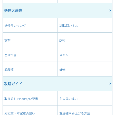
妖怪大辞典
妖怪ランキング
1日1回バトル
攻撃
妖術
とりつき
スキル
必殺技
好物
攻略ガイド
取り返しのつかない要素
主人公の違い
元祖軍・本家軍の違い
友達確率を上げる方法