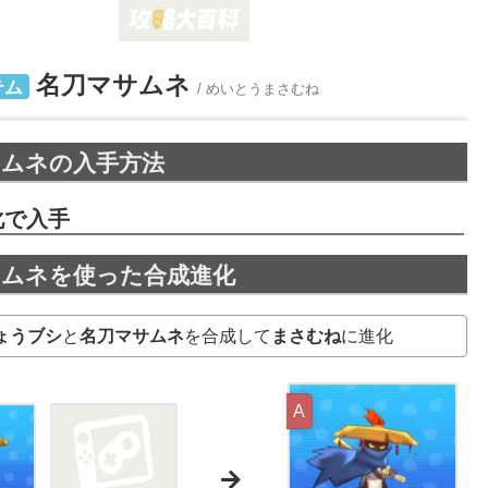
名刀マサムネ
テム
/ めいとうまさむね
サムネの
入手方法
化で入手
サムネを使った
合成進化
ょうブシ
と
名刀マサムネ
を合成して
まさむね
に進化
A