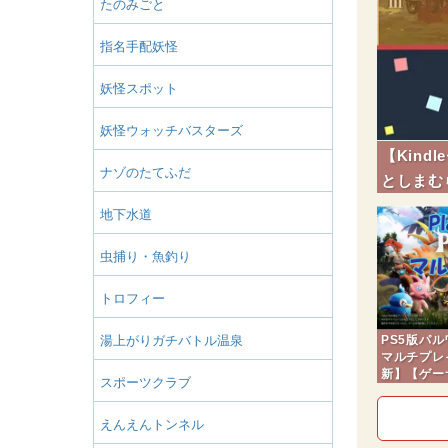
たのみごと
指名手配妖怪
妖怪スポット
妖怪ウォッチバスターズ
【Kin
ナゾのたてふだ
としまむ
地下水道
虫捕り・魚釣り
トロフィー
湯上がりガチバトル温泉
PS5版パ
マルチプレイ
新】【ゲー
スポーツクラブ
えんえんトンネル