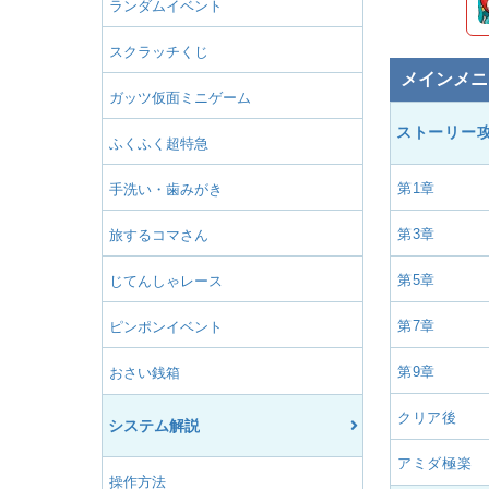
ランダムイベント
スクラッチくじ
メインメニ
ガッツ仮面ミニゲーム
ストーリー
ふくふく超特急
第1章
手洗い・歯みがき
第3章
旅するコマさん
第5章
じてんしゃレース
第7章
ピンポンイベント
第9章
おさい銭箱
クリア後
システム解説
アミダ極楽
操作方法