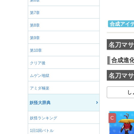
第6章
第7章
合成アイ
第8章
第9章
名刀マ
第10章
合成進
クリア後
名刀マ
ムゲン地獄
アミダ極楽
し
妖怪大辞典
C
妖怪ランキング
1日1回バトル