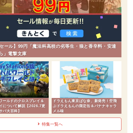
dleセール】99円「魔法科高校の劣等生・狼と香辛料・安達
ら」電撃文庫
ルワールドのクロスプレイ＆
ドラえもん東京ばな奈、新発売！空飛
について解説【2026.7更
ぶドラえもんの限定缶＆バナナキャラ
サバ大百科】
メル味
特集一覧へ