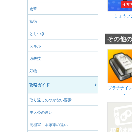
イサ
攻撃
しょうブ
妖術
とりつき
その他
スキル
必殺技
好物
攻略ガイド
プラチナイ
ト
取り返しのつかない要素
主人公の違い
元祖軍・本家軍の違い