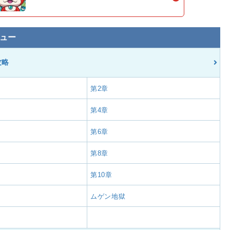
ュー
攻略
第2章
第4章
第6章
第8章
第10章
ムゲン地獄