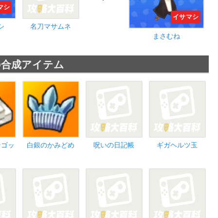
マシ
イサマシ
シ
名刀マサムネ
まさむね
の合成アイテム
ンゴッ
白銀のかみどめ
呪いの日記帳
ギガヘルツ玉