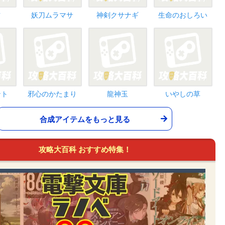
ツ
妖刀ムラマサ
神剣クサナギ
生命のおしろい
ント
邪心のかたまり
龍神玉
いやしの草
合成アイテムをもっと見る
攻略大百科 おすすめ特集！