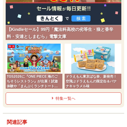
【Kindleセール】99円「魔法科高校の劣等生・狼と香辛
料・安達としまむら」電撃文庫
TGS2026に『ONE PIECE 海のご
ドラえもん東京ばな奈、新発売！
ちそうレストラン』が出展！試遊
空飛ぶドラえもんの限定缶＆バナ
体験や「まんぷくランチトート」
ナキャラメル味
予約キャンペーン実施
特集一覧へ
関連記事