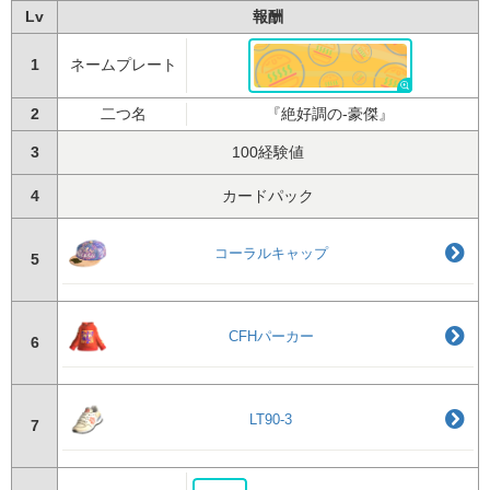
Lv
報酬
1
ネームプレート
2
二つ名
『絶好調の-豪傑』
3
100経験値
4
カードパック
コーラルキャップ
5
CFHパーカー
6
LT90-3
7