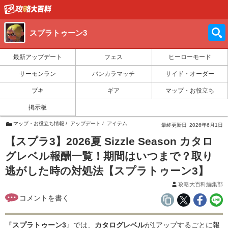
スプラトゥーン3
最新アップデート
フェス
ヒーローモード
サーモンラン
バンカラマッチ
サイド・オーダー
ブキ
ギア
マップ・お役立ち
掲示板
マップ・お役立ち情報
アップデート
アイテム
最終更新日
2026年6月1日
【スプラ3】2026夏 Sizzle Season カタロ
グレベル報酬一覧！期間はいつまで？取り
逃がした時の対処法【スプラトゥーン3】
攻略大百科編集部
『
スプラトゥーン3
』では、
カタログレベル
が1アップするごとに報