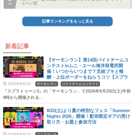
ゥーン3】
記事ランキングをもっと見る
新着記事
【サーモンラン】第14回バイトチームコ
ンテストinムニ・エール海洋発電所開
催！いつからいつまで？支給ブキと報
酬・上位ボーダーをねらうコツ【スプラ
3・バチコン】
2026年8月5日
サーモンラン
バイトチームコンテスト
『スプラトゥーン3』の「サーモンラン」で2026年8月29日(土)午前
9時から開催される...
8/22(土)より夏の特別なフェス「Summer
Nights 2026」開催！配布限定ギアの受け
取り方・お題と参加方法
2026年8月3日
フェスマッチ