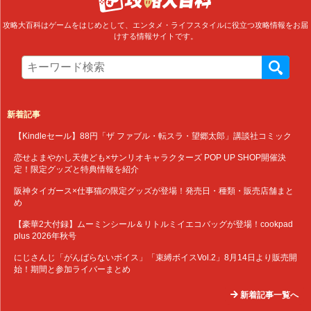
攻略大百科はゲームをはじめとして、エンタメ・ライフスタイルに役立つ攻略情報をお届
けする情報サイトです。
新着記事
【Kindleセール】88円「ザ ファブル・転スラ・望郷太郎」講談社コミック
恋せよまやかし天使ども×サンリオキャラクターズ POP UP SHOP開催決
定！限定グッズと特典情報を紹介
阪神タイガース×仕事猫の限定グッズが登場！発売日・種類・販売店舗まと
め
【豪華2大付録】ムーミンシール＆リトルミイエコバッグが登場！cookpad
plus 2026年秋号
にじさんじ「がんばらないボイス」「束縛ボイスVol.2」8月14日より販売開
始！期間と参加ライバーまとめ
新着記事一覧へ