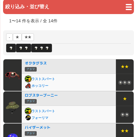
絞り込み・並び替え
1
〜
14
件を表示 / 全
14
件
★
★★
-
オクタグラス
★★
アタマ
ラストスパート
ホッコリー
ロブスターブーニー
★
アタマ
ラストスパート
フォーリマ
バイザーメット
★★
アタマ