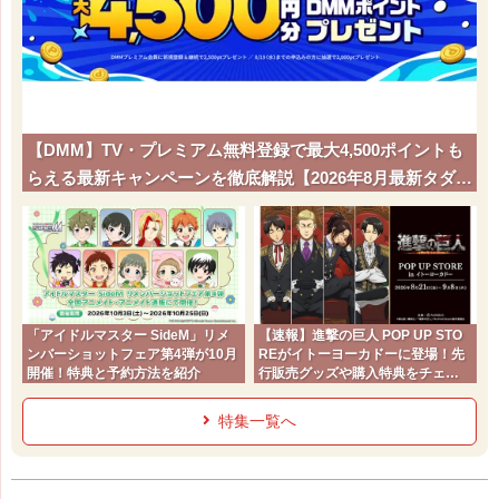
【DMM】TV・プレミアム無料登録で最大4,500ポイントも
らえる最新キャンペーンを徹底解説【2026年8月最新タダポ
チ】
「アイドルマスター SideM」リメ
【速報】進撃の巨人 POP UP STO
ンバーショットフェア第4弾が10月
REがイトーヨーカドーに登場！先
開催！特典と予約方法を紹介
行販売グッズや購入特典をチェッ
ク
特集一覧へ