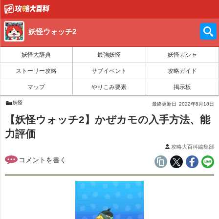
妖怪ウォッチ2
妖怪大辞典
最強妖怪
妖怪ガシャ
ストーリー攻略
サブイベント
攻略ガイド
マップ
やりこみ要素
掲示板
妖怪
最終更新日
2022年8月18日
【妖怪ウォッチ2】かぜカモの入手方法、能
力評価
攻略大百科編集部