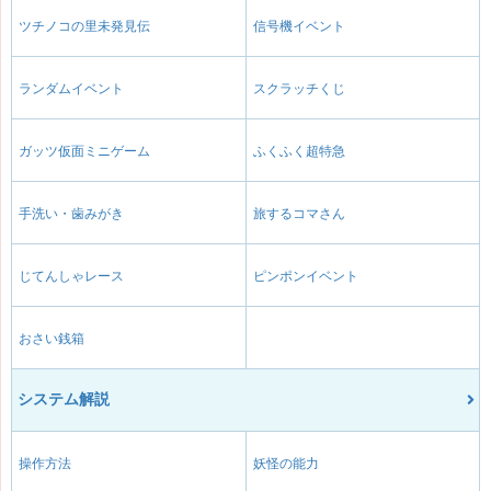
ツチノコの里未発見伝
信号機イベント
ランダムイベント
スクラッチくじ
ガッツ仮面ミニゲーム
ふくふく超特急
手洗い・歯みがき
旅するコマさん
じてんしゃレース
ピンポンイベント
おさい銭箱
システム解説
操作方法
妖怪の能力