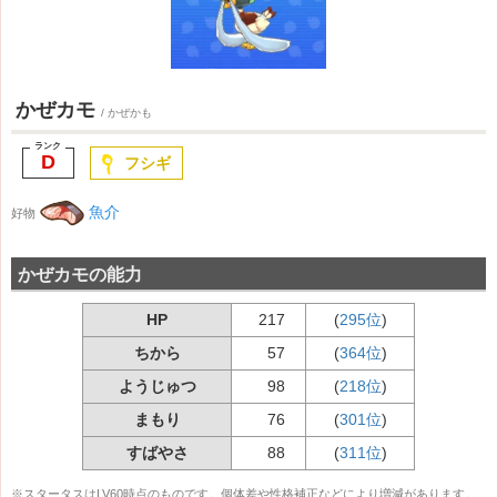
かぜカモ
/ かぜかも
D
フシギ
魚介
好物
かぜカモの能力
HP
217
(
295位
)
ちから
57
(
364位
)
ようじゅつ
98
(
218位
)
まもり
76
(
301位
)
すばやさ
88
(
311位
)
※スタータスはLV60時点のものです。個体差や性格補正などにより増減があります。