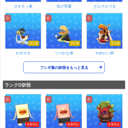
さかさっ傘
化け草履
ズルズルづる
D
E
C
フシギ
フシギ
フシギ
かぜカモ
つづかな僧
やめたい師
フシギ族の妖怪をもっと見る
ランクD妖怪
D
D
D
イサマシ
イサマシ
イサマシ