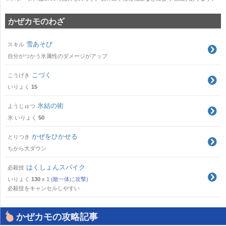
かぜカモのわざ
雪あそび
スキル
自分がつかう氷属性のダメージがアップ
こづく
こうげき
いりょく
15
氷結の術
ようじゅつ
氷
いりょく
50
かぜをひかせる
とりつき
ちから大ダウン
はくしょんスパイク
必殺技
いりょく
130
x 1
(敵一体に攻撃)
必殺技をキャンセルしやすい
かぜカモの攻略記事