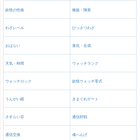
妖怪の性格
種族・陣形
わざレベル
ひっさつわざ
おはらい
進化・合成
天気・時間
ウォッチランク
ウォッチロック
妖怪ウォッチ零式
うんがい鏡
きまぐれゲート
さすらい荘
通信対戦
通信交換
魂へんげ