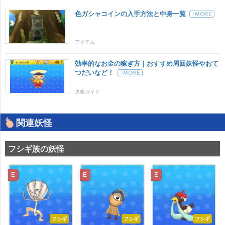
色ガシャコインの入手方法と中身一覧
アイテム
効率的なお金の稼ぎ方｜おすすめ周回妖怪やおて
つだいなど！
攻略ガイド
関連妖怪
フシギ族の妖怪
E
E
E
フシギ
フシギ
フシギ