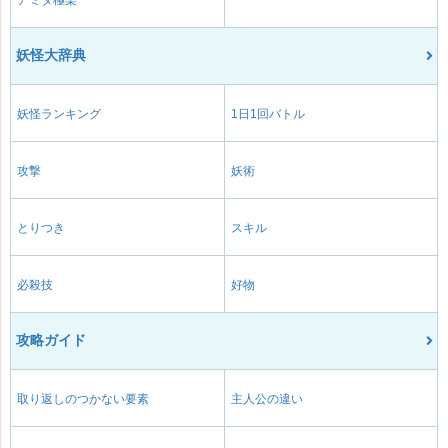
アミダ極楽
妖怪大辞典
妖怪ランキング
1日1回バトル
攻撃
妖術
とりつき
スキル
必殺技
好物
攻略ガイド
取り返しのつかない要素
主人公の違い