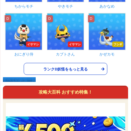
ちからモチ
やきモチ
あかなめ
D
D
D
イサマシ
イサマシ
フシギ
おにぎり侍
カブトさん
かぜカモ
ランクD妖怪をもっと見る
すべての妖怪一覧
攻略大百科 おすすめ特集！