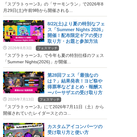
ーをねらうコツ【スプラ3・
『スプラトゥーン3』の「サーモンラン」で2026年8
バチコン】
月29日(土)午前9時から開催される...
8/22(土)より夏の特別なフェ
ス「Summer Nights 2026」
開催！配布限定ギアの受け
取り方・お題と参加方法
2026年8月3日
フェスマッチ
『スプラトゥーン3』で今年も夏の特別仕様のフェス
「Summer Nights(2026)」が開催...
第28回フェス「最強なの
は？」結果発表！ヨビ祭や
得票率などまとめ・報酬ス
ーパーサザエの受け取り方
2026年7月13日
フェスマッチ
『スプラトゥーン3』にて2026年7月11日（土）から
開催されていたレイダースとのコ...
カスタムアイコンパーツの
受け取り方と使い方