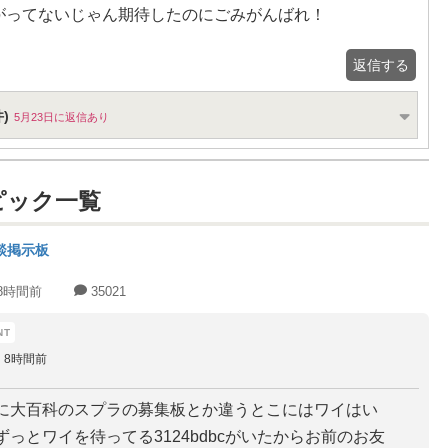
がってないじゃん期待したのにごみがんばれ！
返信する
)
5月23日に返信あり
ピック一覧
談掲示板
8時間前
35021
8時間前
に大百科のスプラの募集板とか違うとこにはワイはい
ずっとワイを待ってる3124bdbcがいたからお前のお友