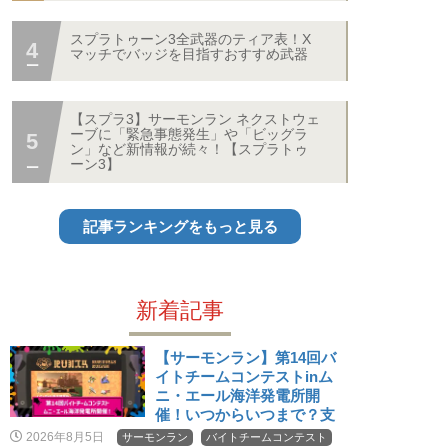
スプラトゥーン3全武器のティア表！X
マッチでバッジを目指すおすすめ武器
【スプラ3】サーモンラン ネクストウェ
ーブに「緊急事態発生」や「ビッグラ
ン」など新情報が続々！【スプラトゥ
ーン3】
記事ランキングをもっと見る
新着記事
【サーモンラン】第14回バ
イトチームコンテストinム
ニ・エール海洋発電所開
催！いつからいつまで？支
給ブキと報酬・上位ボーダ
2026年8月5日
サーモンラン
バイトチームコンテスト