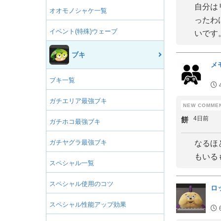
自分は
オオモノシャケ一覧
ったわ
イベント(特殊)ウェーブ
いです
ブキ
メ
ブキ一覧
ガチエリア最強ブキ
4日前
餅
ガチホコ最強ブキ
ガチヤグラ最強ブキ
なるほ
もいる
スペシャル一覧
スペシャル使用のコツ
ロ
スペシャル性能アップ効果