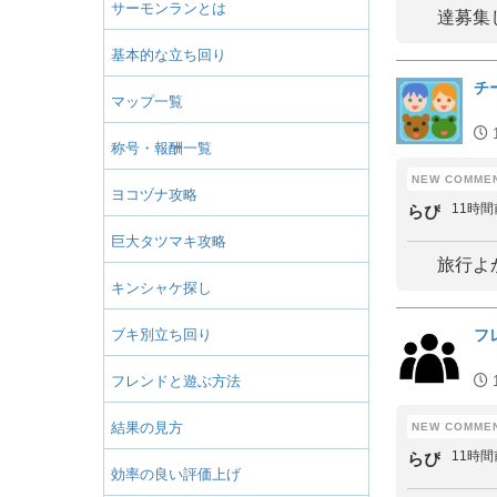
サーモンランとは
達募集し
基本的な立ち回り
チ
マップ一覧
称号・報酬一覧
ヨコヅナ攻略
11時間
らぴ
巨大タツマキ攻略
旅行よ
キンシャケ探し
ブキ別立ち回り
フ
フレンドと遊ぶ方法
結果の見方
11時間
らぴ
効率の良い評価上げ