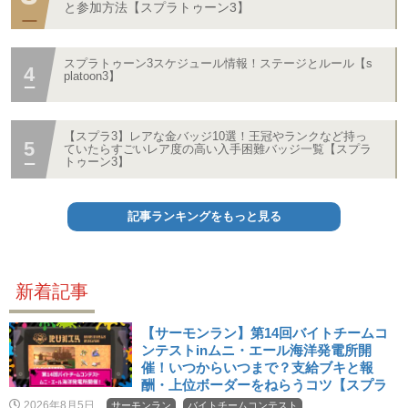
と参加方法【スプラトゥーン3】
スプラトゥーン3スケジュール情報！ステージとルール【s
platoon3】
【スプラ3】レアな金バッジ10選！王冠やランクなど持っ
ていたらすごいレア度の高い入手困難バッジ一覧【スプラ
トゥーン3】
記事ランキングをもっと見る
新着記事
【サーモンラン】第14回バイトチームコ
ンテストinムニ・エール海洋発電所開
催！いつからいつまで？支給ブキと報
酬・上位ボーダーをねらうコツ【スプラ
3・バチコン】
2026年8月5日
サーモンラン
バイトチームコンテスト