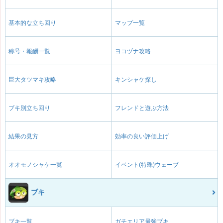
基本的な立ち回り
マップ一覧
称号・報酬一覧
ヨコヅナ攻略
巨大タツマキ攻略
キンシャケ探し
ブキ別立ち回り
フレンドと遊ぶ方法
結果の見方
効率の良い評価上げ
オオモノシャケ一覧
イベント(特殊)ウェーブ
ブキ
ブキ一覧
ガチエリア最強ブキ