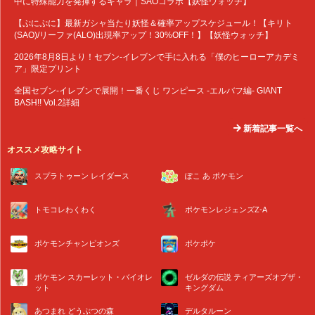
中に特殊能力を発揮するキャラ｜SAOコラボ【妖怪ウォッチ】
【ぷにぷに】最新ガシャ当たり妖怪＆確率アップスケジュール！【キリト
(SAO)/リーファ(ALO)出現率アップ！30%OFF！】【妖怪ウォッチ】
2026年8月8日より！セブン‐イレブンで手に入れる「僕のヒーローアカデミ
ア」限定プリント
全国セブン‐イレブンで展開！一番くじ ワンピース -エルバフ編- GIANT
BASH!! Vol.2詳細
新着記事一覧へ
オススメ攻略サイト
スプラトゥーン レイダース
ぽこ あ ポケモン
トモコレわくわく
ポケモンレジェンズZ-A
ポケモンチャンピオンズ
ポケポケ
ポケモン スカーレット・バイオレ
ゼルダの伝説 ティアーズオブザ・
ット
キングダム
あつまれ どうぶつの森
デルタルーン