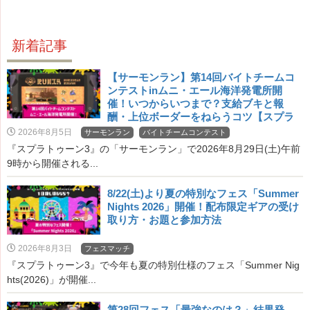
新着記事
【サーモンラン】第14回バイトチームコ
ンテストinムニ・エール海洋発電所開
催！いつからいつまで？支給ブキと報
酬・上位ボーダーをねらうコツ【スプラ
3・バチコン】
2026年8月5日
サーモンラン
バイトチームコンテスト
『スプラトゥーン3』の「サーモンラン」で2026年8月29日(土)午前
9時から開催される...
8/22(土)より夏の特別なフェス「Summer
Nights 2026」開催！配布限定ギアの受け
取り方・お題と参加方法
2026年8月3日
フェスマッチ
『スプラトゥーン3』で今年も夏の特別仕様のフェス「Summer Nig
hts(2026)」が開催...
第28回フェス「最強なのは？」結果発