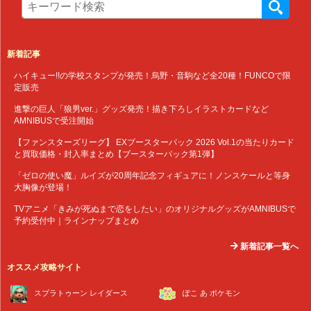
新着記事
ハイキュー!!の学校スタンプが発売！烏野・音駒など全20種！FUNCOで限
定販売
進撃の巨人「狼男ver.」グッズ発売！描き下ろしイラストカードなど
AMNIBUSで受注開始
【ファンスターズリーグ】 EXブースターパック 2026 Vol.1の当たりカード
と買取価格・封入率まとめ【ブースターパック第1弾】
「ゼロの使い魔」ルイズが20周年記念フィギュアに！ノンスケールと等身
大胸像が登場！
TVアニメ「きみが死ぬまで恋をしたい」のオリジナルグッズがAMNIBUSで
予約受付中｜ラインナップまとめ
新着記事一覧へ
オススメ攻略サイト
スプラトゥーン レイダース
ぽこ あ ポケモン