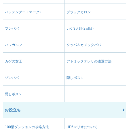
バッテンダー・マーク2
ブラックカロン
ブンババ
カゲ3人組(2回目)
バツガルフ
クッパ＆カメックババ
カゲの女王
アトミックテレサの遭遇方法
ゾンババ
隠しボス１
隠しボス２
お役立ち
100階ダンジョンの攻略方法
HP5マリオについて