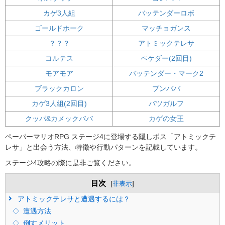
カゲ3人組
バッテンダーロボ
ゴールドホーク
マッチョガンス
？？？
アトミックテレサ
コルテス
ペケダー(2回目)
モアモア
バッテンダー・マーク2
ブラックカロン
ブンババ
カゲ3人組(2回目)
バツガルフ
クッパ&カメックババ
カゲの女王
ペーパーマリオRPG ステージ4に登場する隠しボス「アトミックテ
レサ」と出会う方法、特徴や行動パターンを記載しています。
ステージ4攻略の際に是非ご覧ください。
目次
[
非表示
]
アトミックテレサと遭遇するには？
遭遇方法
倒すメリット