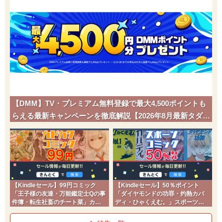
【DMM】TV・プレミアム無料登録で最大4,500ポイントも
らえる最新キャンペーンを徹底解説【2026年8月最新タダポ
チ】
【Kindleセール】99円コミック
【Kindleセール】50％ポイント
「王子様の友達・万能鑑定士Qの事
「ダイヤモンドの功罪・灼熱カバ
件簿・転生社畜のチート菜」カド
ディ・ひゃくえむ。」スポーツコ
コミ2026夏
ミック