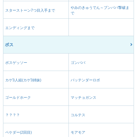
やみのきゅうでん～ブンババ撃破ま
スターストーン7つ目入手まで
で
エンディングまで
ボス
ボスゲッソー
ゴンババ
カゲ3人組(カゲ3姉妹)
バッテンダーロボ
ゴールドホーク
マッチョガンス
？？？？
コルテス
ペケダー(2回目)
モアモア