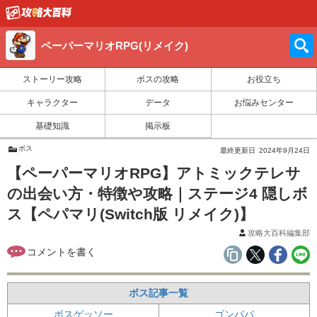
ペーパーマリオRPG(リメイク)
ストーリー攻略
ボスの攻略
お役立ち
キャラクター
データ
お悩みセンター
基礎知識
掲示板
ボス
最終更新日
2024年9月24日
【ペーパーマリオRPG】アトミックテレサ
の出会い方・特徴や攻略｜ステージ4 隠しボ
ス【ペパマリ(Switch版 リメイク)】
攻略大百科編集部
ボス記事一覧
ボスゲッソー
ゴンババ