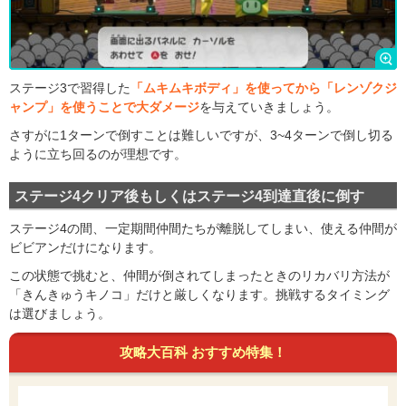
ステージ3で習得した
「ムキムキボディ」を使ってから「レンゾクジ
ャンプ」を使うことで大ダメージ
を与えていきましょう。
さすがに1ターンで倒すことは難しいですが、3~4ターンで倒し切る
ように立ち回るのが理想です。
ステージ4クリア後もしくはステージ4到達直後に倒す
ステージ4の間、一定期間仲間たちが離脱してしまい、使える仲間が
ビビアンだけになります。
この状態で挑むと、仲間が倒されてしまったときのリカバリ方法が
「きんきゅうキノコ」だけと厳しくなります。挑戦するタイミング
は選びましょう。
攻略大百科 おすすめ特集！