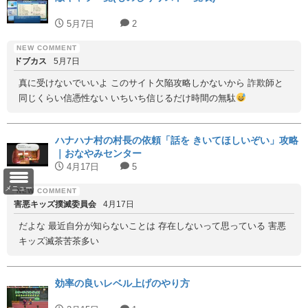
5月7日
2
ドブカス
5月7日
真に受けないでいいよ このサイト欠陥攻略しかないから 詐欺師と
同じくらい信憑性ない いちいち信じるだけ時間の無駄
ハナハナ村の村長の依頼「話を きいてほしいぞい」攻略
｜おなやみセンター
4月17日
5
メニュー
害悪キッズ撲滅委員会
4月17日
だよな 最近自分が知らないことは 存在しないって思っている 害悪
キッズ滅茶苦茶多い
効率の良いレベル上げのやり方