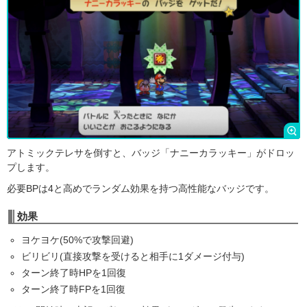
アトミックテレサを倒すと、バッジ「ナニーカラッキー」がドロッ
プします。
必要BPは4と高めでランダム効果を持つ高性能なバッジです。
効果
ヨケヨケ(50%で攻撃回避)
ビリビリ(直接攻撃を受けると相手に1ダメージ付与)
ターン終了時HPを1回復
ターン終了時FPを1回復